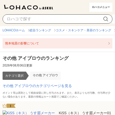
ロハコメニュー
その他 アイブロウ
カテゴリ選択
LOHACOホーム
総合ランキング
コスメ・スキンケア・美容のランキング
熊本地震の影響について
その他 アイブロウのランキング
2026年08月06日更新
その他 アイブロウ
カテゴリ選択
その他 アイブロウのカテゴリページを見る
ポイント等は原則として税抜金額に対し付与されます。また、表示よりも付与数、付与率が少
ない場合があります。最新の情報はカート画面でご確認ください。
1
KiSS（キス） うす眉メーカー01