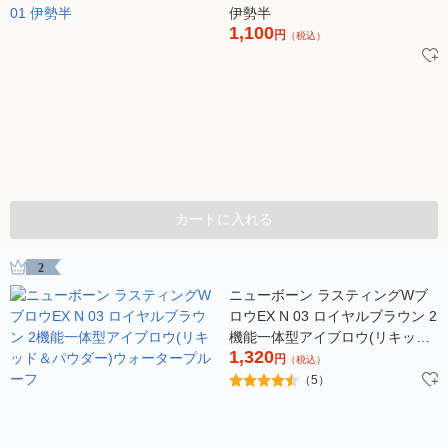
伊勢半
1,100
円
（税込）
カートに入れる
2
ニューボーン ラスティングWブ
ロウEX N 03 ロイヤルブラウン 2
機能一体型アイブロウ(リキッド
1,320
＆パウダー)ウォータープルーフ
円
（税込）
（5）