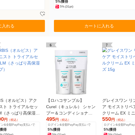
5%獲得
5%
(31pt)
に入れる
カートに入れる
6
7
BIS（オルビス）アク
【ロハコサンプル】
グレイスワン リ
スト トライアルセッ
Curel（キュレル） シャン
ア モイストリペ
LM（さっぱり高保湿タ
プー＆コンディショナー
クリーム EX ミ
00
495
550
）
ミニセット 敏感肌
15g
円
円
円
（税込）
（税込）
（税込）
ン&全額PayPay支払いで
ログイン&全額PayPay支払いで
ログイン&全額PayPa
%獲得
5%獲得
5%獲得
5%
(250pt)
5%
(21pt)
5%
(24pt)