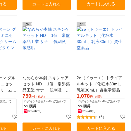
れる
カートに入れる
カートに入れる
26
27
ーン グル
なめらか本舗 スキンケア
2e（ドゥーエ）トライア
ミニセッ
セット ND 1個 常盤薬
ルキット（化粧水30mL、
クリーム
品工業 サナ 低刺激 敏
乳液30mL）資生堂薬品
750
1,078
感肌
円
円
（税込）
（税込）
y支払いで
ログイン&全額PayPay支払いで
ログイン&全額PayPay支払いで
5%獲得
5%獲得
5%
(32pt)
5%
(48pt)
（6）
れる
カートに入れる
カートに入れる