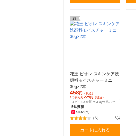
28
花王 ビオレ スキンケア洗
顔料モイスチャーミニ
30g×2本
458
円
（税込）
229
1つあたり
円
（税込）
ログイン&全額PayPay支払いで
5%獲得
5%
(20pt)
（6）
カートに入れる