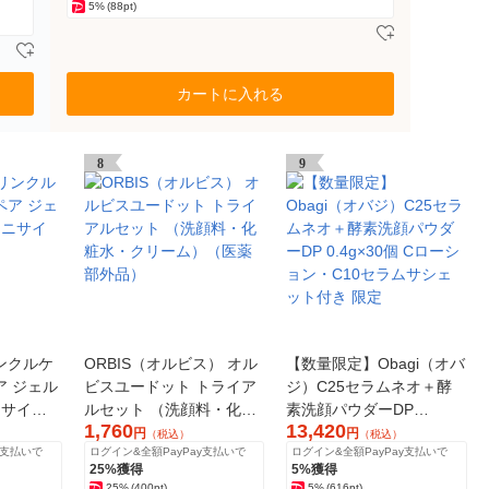
5%
(88pt)
カートに入れる
8
9
ンクルケ
ORBIS（オルビス） オル
【数量限定】Obagi（オバ
ア ジェル
ビスユードット トライア
ジ）C25セラムネオ＋酵
ニサイズ
ルセット （洗顔料・化粧
素洗顔パウダーDP
1,760
13,420
水・クリーム）（医薬部
0.4g×30個 Cローション・
円
円
（税込）
（税込）
y支払いで
ログイン&全額PayPay支払いで
ログイン&全額PayPay支払いで
外品）
C10セラムサシェット付
25%獲得
5%獲得
き 限定
25%
(400pt)
5%
(616pt)