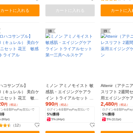
カートに入れる
カートに入れる
カートに入
18
19
ハコサンプル】
ミノン アミノモイスト 敏
Attenir（アテニ
rel（キュレル） 美白ケ
感肌・エイジングケアラ
スリフト 2週間セ
ミニセット 花王 敏感
イン トライアルセット 第
用エイジングケ
20
990
2,480
トライアル
一三共ヘルスケア
円
円
円
（税込）
（税込）
（税込）
ン&全額PayPay支払いで
ログイン&全額PayPay支払いで
ログイン&全額PayPa
獲得
5%獲得
5%獲得
%
(60pt)
5%
(44pt)
5%
(112pt)
（12）