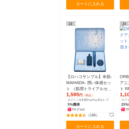
カートに入れる
22
23
【ロハコサンプル】米肌-
OR
MAIHADA- 潤い体感セッ
アニ
ト （肌潤トライアルセッ
ト 
1,595
1,1
ト）
タイ
円
（税込）
ログイン&全額PayPay支払いで
ログイ
5%獲得
25
5%
(71pt)
2
（186）
カートに入れる