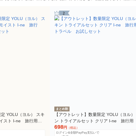
2
まとめ割
 YOLU（ヨル） スキ
【アウトレット】数量限定 YOLU（ヨル）
イスト I-ne 旅行用
ン トライアルセット クリア I-ne 旅行用
698
ト
ラベル お試しセット
円
（税込）
ログイン&全額PayPay支払いで