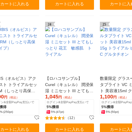
カートに入れる
カートに入れる
カートに入
24
25
BIS（オルビス）アク
【ロハコサンプル】
数量限定 グラス
スト トライアルセッ
Curel（キュレル） 潤浸保
タブライト VC 
RM（しっとり高保湿
湿 ミニセット III とてもし
ト 美容液15ml 
00
1,045
1,100
プ）
っとり 花王 敏感肌 ト
15g トライアル ビタミン
円
円
円
（税込）
（税込）
（税込）
ン&全額PayPay支払いで
ログイン&全額PayPay支払いで
ログイン&全額PayPa
ライアル
C グルタチオン
%獲得
5%獲得
5%獲得
5%
(250pt)
5%
(47pt)
5%
(50pt)
（12）
カートに入れる
カートに入れる
カートに入