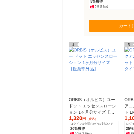
5%獲得
5%
(31pt)
カート
4
5
ORBIS（オルビス）ユー
OR
ドット エッセンスローシ
アニ
ョン 1ヶ月分サイズ【医
ト 
1,320
1,1
薬部外品】
イプ
円
（税込）
ログイン&全額PayPay支払いで
ログイ
20%獲得
25
20%
(240pt)
2