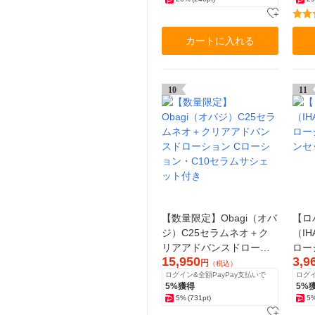
カートに入れる
10
11
【数量限定】Obagi（オバ
【ロ
ジ）C25セラムネオ＋ク
（I
リアアドバンスドローシ
ロー
15,950
3,9
ョン Cローション・C10
ンセ
円
（税込）
ログイン&全額PayPay支払いで
ログイ
セラムサシェット付き
5%獲得
5%
5%
(731pt)
5