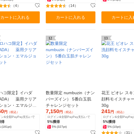
（4）
（14）
カートに入れる
カートに入れる
カートに入
12
13
ハコ限定】イハダ
数量限定 numbuzin（ナン
花王 ビオレ ス
HADA） 薬用クリア
バーズイン） 5番白玉肌
顔料モイスチャ
ション・エマルジョ
チャレンジセット
30g
60
7,150
241
ット
円
円
円
（税込）
（税込）
（税込）
ン&全額PayPay支払いで
ログイン&全額PayPay支払いで
ログイン&全額PayPa
獲得
5%獲得
5%獲得
%
(181pt)
5%
(327pt)
5%
(10pt)
（31）