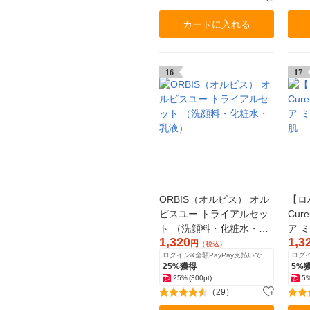
カートに入れる
16
17
ORBIS（オルビス） オル
【ロ
ビスユー トライアルセッ
Cu
ト （洗顔料・化粧水・乳
ア 
1,320
1,3
液）
肌 
円
（税込）
ログイン&全額PayPay支払いで
ログイ
25%獲得
5%
25%
(300pt)
5
（29）