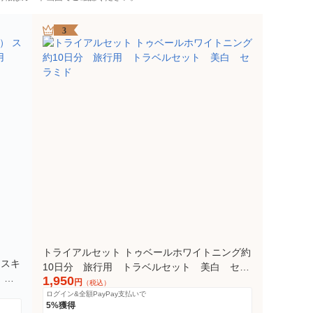
3
トライアルセット トゥベールホワイトニング約
 スキ
10日分 旅行用 トラベルセット 美白 セラ
 ト
1,950
ミド
円
（税込）
ログイン&全額PayPay支払いで
5%獲得