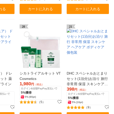
れる
カートに入れる
カートに入れる
20
21
ア） ドレ
シカトライアルキット VT
DHC スペシャルおとまり
ット 薬
Cosmetics
セット(1泊分)お泊り 旅行
1,980
アライン
非常用 保湿 スキンケア
円
（税込）
398
ログイン&全額PayPay支払いで
ヘアケア ボディケア 個包
円
（税込）
5%獲得
y支払いで
ログイン&全額PayPay支払いで
装
5%
(90pt)
5%獲得
（5）
5%
(16pt)
（9）