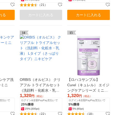
（21）
れる
カートに入れる
カートに入れる
14
15
キンケア洗
ORBIS（オルビス） クリ
【ロハコサンプル】
ーミニ
アフル トライアルセット
Curel（キュレル） エイジ
（洗顔料・化粧水・乳
ングケアシリーズ ミニセ
1,320
1,320
液） Lタイプ（さっぱり
ット 花王 敏感肌 トラ
円
円
（税込）
（税込）
y支払いで
ログイン&全額PayPay支払いで
ログイン&全額PayPay支払いで
タイプ）ニキビケア
イアル
25%獲得
5%獲得
25%
(300pt)
5%
(60pt)
（22）
（18）