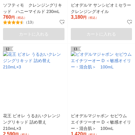
ソフティモ クレンジングリキ
ビオデルマ サンシビオミセラー
ッド ハニーマイルド 230mL
クレンジングオイル
760
3,180
円
円
（税込）
（税込）
（13）
カートに入れる
カートに入れる
12
13
花王 ビオレ うるおいクレンジ
ビオデルマジャポン セビウム
ングリキッド 詰め替え
エイチツーオー D ＜敏感オイリ
210mL×3
ー・混合肌＞ 100mL
2,590
1,420
円
円
（税込）
（税込）