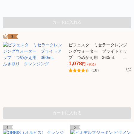
カートに入れる
3
ビフェスタ ミセラークレンジ
ングウォーター ブライトアッ
プ つめかえ用 360mL ふ
1,078
き取り クレンジング
円
（税込）
（18）
カートに入れる
4
5