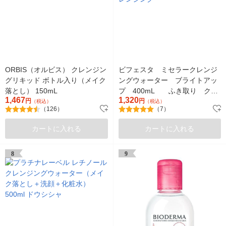
ORBIS（オルビス） クレンジン
ビフェスタ ミセラークレンジ
グリキッド ボトル入り（メイク
ングウォーター ブライトアッ
落とし） 150mL
プ 400mL ふき取り クレ
1,467
1,320
円
ンジング
円
（税込）
（税込）
（126）
（7）
カートに入れる
カートに入れる
8
9