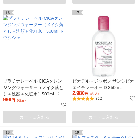
16
17
プラチナレーベル CICAクレン
ビオデルマジャポン サンシビオ
ジングウォーター（メイク落と
エイチツーオー D 250mL
2,980
し＋洗顔＋化粧水）500ml ドウ
円
（税込）
（12）
998
シシャ
円
（税込）
カートに入れる
カートに入れる
18
19