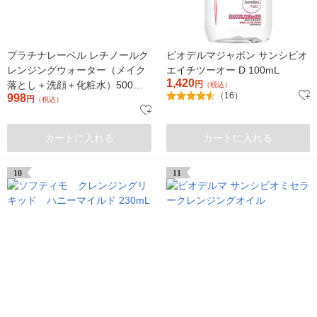
プラチナレーベル レチノールク
ビオデルマジャポン サンシビオ
レンジングウォーター（メイク
エイチツーオー D 100mL
1,420
落とし＋洗顔＋化粧水）500ml
円
（税込）
（16）
998
ドウシシャ
円
（税込）
カートに入れる
カートに入れる
10
11