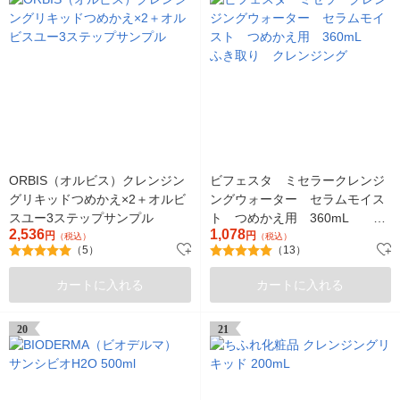
ORBIS（オルビス）クレンジン
ビフェスタ ミセラークレンジ
グリキッドつめかえ×2＋オルビ
ングウォーター セラムモイス
スユー3ステップサンプル
ト つめかえ用 360mL ふ
2,536
1,078
円
き取り クレンジング
円
（税込）
（税込）
（5）
（13）
カートに入れる
カートに入れる
20
21