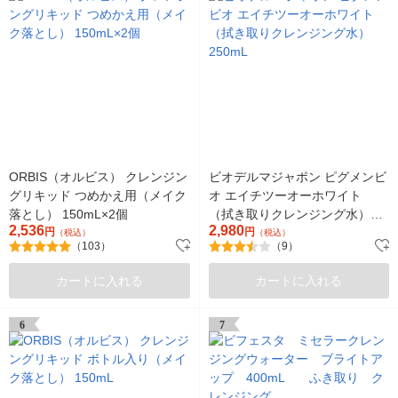
ORBIS（オルビス） クレンジン
ビオデルマジャポン ピグメンビ
グリキッド つめかえ用（メイク
オ エイチツーオーホワイト
落とし） 150mL×2個
（拭き取りクレンジング水）
2,536
2,980
円
250mL
円
（税込）
（税込）
（103）
（9）
カートに入れる
カートに入れる
6
7