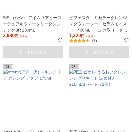
SISI（シシ） アイムユアヒーロ
ビフェスタ ミセラークレンジ
ーデュアルウォータリークレン
ングウォーター セラムモイス
ジングBR 230mL
ト 400mL ふき取り クレ
3,980
1,320
円
ンジング
円
（税込）
（税込）
（7）
カートに入れる
カートに入れる
24
25
Attenir(アテニア) スキンクリア
花王 ビオレ うるおいクレンジ