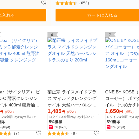
（653）
に入れる
カートに入れる
6
7
lear（サイクリア） ビ
菊正宗 ライスメイドプラ
ONE BY KOS
ンC 酵素クレンジン
ス マイルドクレンジング
コーセー） ポア
ル 400ml 熊野油脂
オイル 天然ハーバルシト
イル （つめかえ
1,485
1,650
量 クレンジング
ラスの香り 200ml
160mL コーセー
円
円
円
（税込）
（税込）
（税込）
ン&全額PayPay支払いで
ログイン&全額PayPay支払いで
ログイン&全額PayPa
ングオイル
獲得
5%獲得
5%獲得
%
(40pt)
5%
(67pt)
5%
(75pt)
（7）
（8）