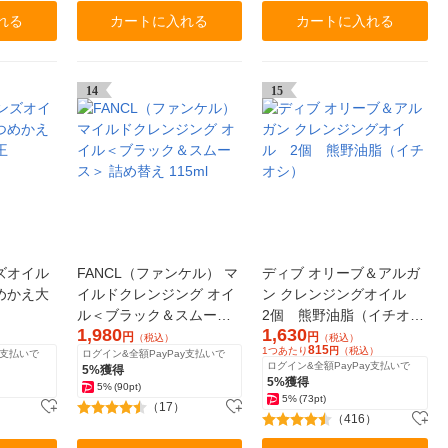
れる
カートに入れる
カートに入れる
14
15
ズオイル
FANCL（ファンケル） マ
ディブ オリーブ＆アルガ
めかえ大
イルドクレンジング オイ
ン クレンジングオイル
ル＜ブラック＆スムース
2個 熊野油脂（イチオ
1,980
1,630
＞ 詰め替え 115ml
シ）
円
円
（税込）
（税込）
815
1つあたり
円
（税込）
y支払いで
ログイン&全額PayPay支払いで
ログイン&全額PayPay支払いで
5%獲得
5%獲得
5%
(90pt)
5%
(73pt)
（17）
（416）