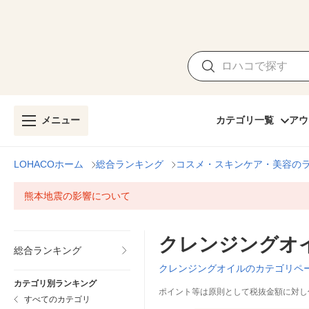
メニュー
カテゴリ一覧
アウ
LOHACOホーム
総合ランキング
コスメ・スキンケア・美容の
熊本地震の影響について
クレンジングオ
総合ランキング
クレンジングオイルのカテゴリペ
カテゴリ別ランキング
ポイント等は原則として税抜金額に対し
すべてのカテゴリ