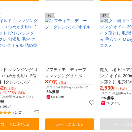
36
37
ルド クレンジング オ
ソフティモ ディープ
魔女工場 ピュア
 ＜つめかえ用＞ 2個
クレンジングオイル
ング オイル 200
877
ト [クレンジング マ
ク落とし 毛穴汚
円
（税込）
42
2,530
ログイン&全額PayPay支払いで
レ 無添加 毛穴 クレ
毛穴ケア Manyo
円
円
（税込）
（税込）
5%獲得
1,771
たり
円
（税込）
ログイン&全額PayPa
ングオイル 詰め替え]
メ
ン&全額PayPay支払いで
5%
(38pt)
5%獲得
獲得
5%
(115pt)
%
(161pt)
（142）
カートに入れる
カートに入れる
カートに入