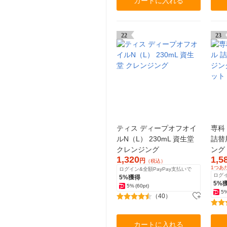
カートに入れる
22
23
ティス ディープオフオイ
専科
ルN（L） 230mL 資生堂
詰替用
クレンジング
ング
1,320
1,5
ト
円
（税込）
1つあ
ログイン&全額PayPay支払いで
ログイ
5%獲得
5%
5%
(60pt)
5
（40）
カートに入れる