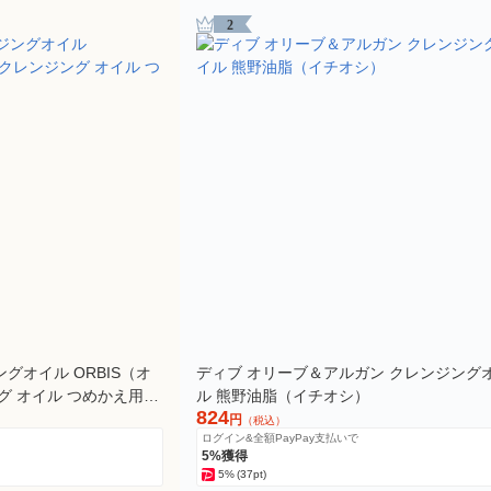
2
グオイル ORBIS（オ
ディブ オリーブ＆アルガン クレンジング
グ オイル つめかえ用
ル 熊野油脂（イチオシ）
824
円
（税込）
ログイン&全額PayPay支払いで
5%獲得
5%
(37pt)