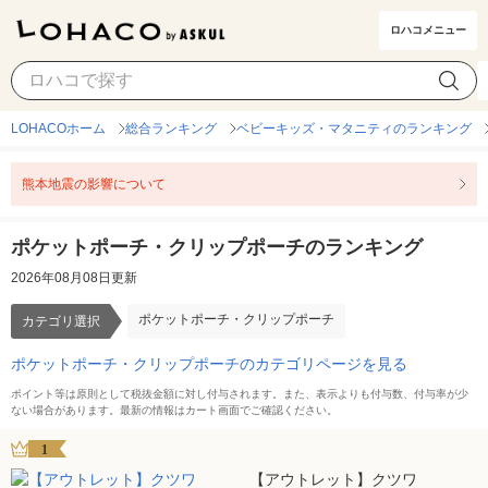
ロハコメニュー
ポケットポーチ・クリップポーチ
カテゴリ選択
LOHACOホーム
総合ランキング
ベビーキッズ・マタニティのランキング
熊本地震の影響について
ポケットポーチ・クリップポーチのランキング
2026年08月08日更新
ポケットポーチ・クリップポーチ
カテゴリ選択
ポケットポーチ・クリップポーチのカテゴリページを見る
ポイント等は原則として税抜金額に対し付与されます。また、表示よりも付与数、付与率が少
ない場合があります。最新の情報はカート画面でご確認ください。
1
【アウトレット】クツワ