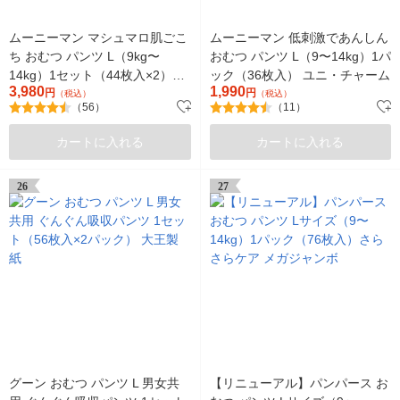
ムーニーマン マシュマロ肌ごこ
ムーニーマン 低刺激であんしん
ち おむつ パンツ L（9kg〜
おむつ パンツ L（9〜14kg）1パ
14kg）1セット（44枚入×2）男
ック（36枚入） ユニ・チャーム
3,980
1,990
の子用 ユニ・チャーム
円
円
（税込）
（税込）
（56）
（11）
カートに入れる
カートに入れる
26
27
グーン おむつ パンツ L 男女共
【リニューアル】パンパース お