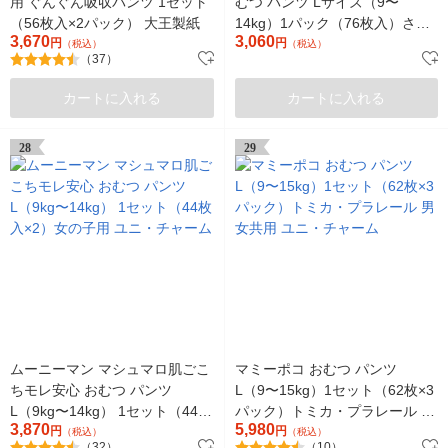
用 ぐんぐん吸収パンツ 1セット
むつ パンツ Lサイズ（9〜
（56枚入×2パック） 大王製紙
14kg）1パック（76枚入）さら
3,670
3,060
円
さらケア メガジャンボ
円
（税込）
（税込）
（37）
カートに入れる
カートに入れる
28
29
ムーニーマン マシュマロ肌ごこ
マミーポコ おむつ パンツ
ちモレ安心 おむつ パンツ
L（9〜15kg）1セット（62枚×3
L（9kg〜14kg） 1セット（44枚
パック）トミカ・プラレール 男
3,870
5,980
入×2）女の子用 ユニ・チャーム
円
女共用 ユニ・チャーム
円
（税込）
（税込）
（32）
（10）