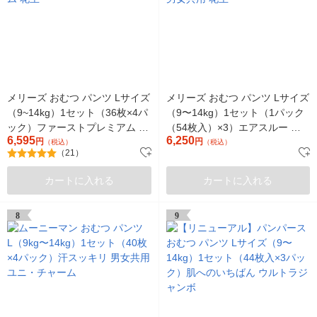
メリーズ おむつ パンツ Lサイズ
メリーズ おむつ パンツ Lサイズ
（9~14kg）1セット（36枚×4パ
（9〜14kg）1セット（1パック
ック）ファーストプレミアム 花
（54枚入）×3）エアスルー 男
6,595
6,250
王
円
女共用 花王
円
（税込）
（税込）
（21）
カートに入れる
カートに入れる
8
9