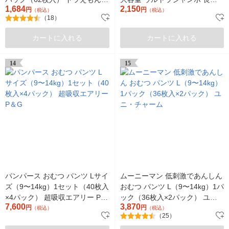
1,684
2,150
ユニ・チャーム
円
間でもモレ0へ 大王製紙
円
（税込）
（税込）
（18）
カートに入れる
カートに入れる
14
15
パンパース おむつ パンツ Lサイ
ムーニーマン 低刺激であんしん
ズ（9〜14kg）1セット（40枚入
おむつ パンツ L（9〜14kg）1パ
×4パック） 超吸収エアリー P＆
ック（36枚入×2パック） ユ
7,600
3,870
G
円
ニ・チャーム
円
（税込）
（税込）
（25）