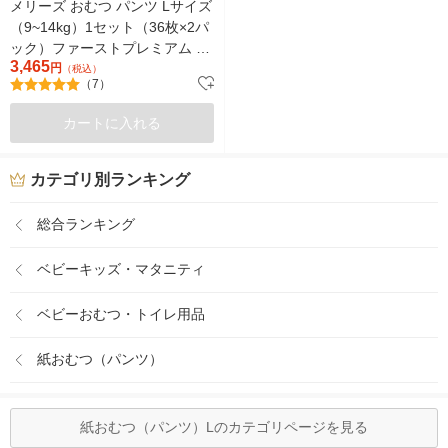
メリーズ おむつ パンツ Lサイズ
（9~14kg）1セット（36枚×2パ
ック）ファーストプレミアム 花
3,465
王
円
（税込）
（7）
カートに入れる
カテゴリ別ランキング
総合ランキング
ベビーキッズ・マタニティ
ベビーおむつ・トイレ用品
紙おむつ（パンツ）
紙おむつ（パンツ）Lのカテゴリページを見る