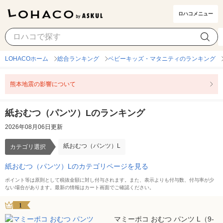
ロハコメニュー
紙おむつ（パンツ）L
カテゴリ選択
LOHACOホーム
総合ランキング
ベビーキッズ・マタニティのランキング
熊本地震の影響について
紙おむつ（パンツ）Lのランキング
2026年08月06日更新
紙おむつ（パンツ）L
カテゴリ選択
紙おむつ（パンツ）Lのカテゴリページを見る
ポイント等は原則として税抜金額に対し付与されます。また、表示よりも付与数、付与率が少
ない場合があります。最新の情報はカート画面でご確認ください。
1
マミーポコ おむつ パンツ L（9-