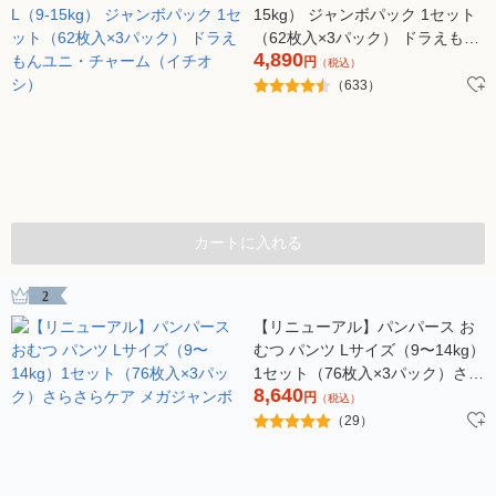
15kg） ジャンボパック 1セット
（62枚入×3パック） ドラえもん
4,890
ユニ・チャーム（イチオシ）
円
（税込）
（633）
カートに入れる
2
【リニューアル】パンパース お
むつ パンツ Lサイズ（9〜14kg）
1セット（76枚入×3パック）さら
8,640
さらケア メガジャンボ
円
（税込）
（29）