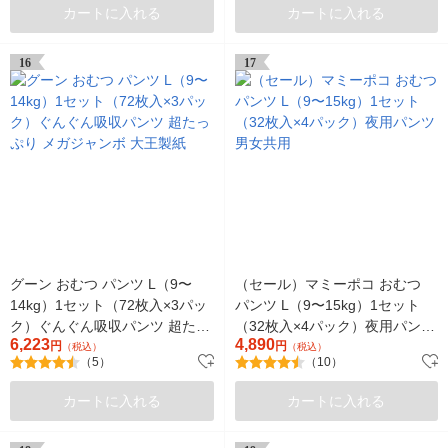
カートに入れる
カートに入れる
16
17
グーン おむつ パンツ L（9〜
（セール）マミーポコ おむつ
14kg）1セット（72枚入×3パッ
パンツ L（9〜15kg）1セット
ク）ぐんぐん吸収パンツ 超たっ
（32枚入×4パック）夜用パンツ
6,223
4,890
ぷり メガジャンボ 大王製紙
円
男女共用
円
（税込）
（税込）
（5）
（10）
カートに入れる
カートに入れる