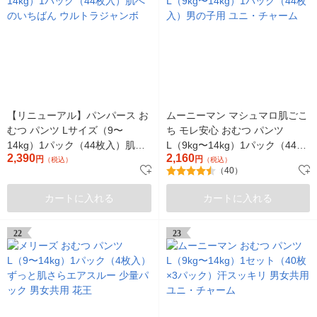
【リニューアル】パンパース お
ムーニーマン マシュマロ肌ごこ
むつ パンツ Lサイズ（9〜
ち モレ安心 おむつ パンツ
14kg）1パック（44枚入）肌へ
L（9kg〜14kg）1パック（44枚
2,390
2,160
のいちばん ウルトラジャンボ
円
入）男の子用 ユニ・チャーム
円
（税込）
（税込）
（40）
カートに入れる
カートに入れる
22
23