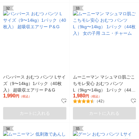
32
33
パンパース おむつ パンツ Lサイ
ムーニーマン マシュマロ肌ごこ
ズ（9〜14kg）1パック（40枚
ちモレ安心 おむつ パンツ
入） 超吸収エアリー P＆G
L（9kg〜14kg） 1パック（44枚
1,990
1,980
円
入） 女の子用 ユニ・チャーム
円
（税込）
（税込）
（42）
カートに入れる
カートに入れる
34
35