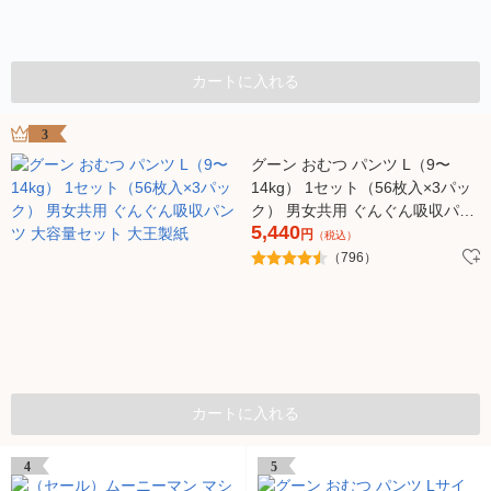
カートに入れる
3
グーン おむつ パンツ L（9〜
14kg） 1セット（56枚入×3パッ
ク） 男女共用 ぐんぐん吸収パン
5,440
ツ 大容量セット 大王製紙
円
（税込）
（796）
カートに入れる
4
5