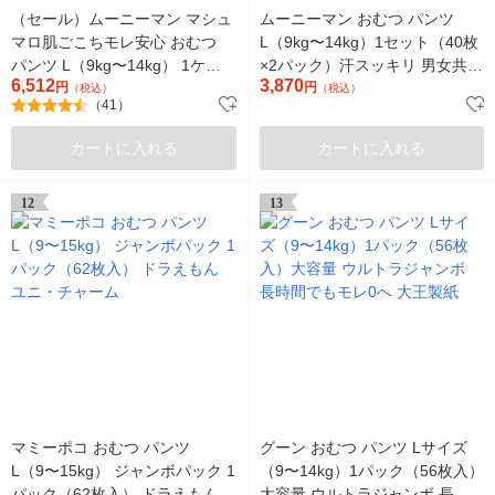
（セール）ムーニーマン マシュ
ムーニーマン おむつ パンツ
マロ肌ごこちモレ安心 おむつ
L（9kg〜14kg）1セット（40枚
パンツ L（9kg〜14kg） 1ケー
×2パック）汗スッキリ 男女共用
6,512
3,870
ス（44枚入×4） 女の子用 ユ
円
ユニ・チャーム
円
（税込）
（税込）
（41）
ニ・チャーム
カートに入れる
カートに入れる
12
13
マミーポコ おむつ パンツ
グーン おむつ パンツ Lサイズ
L（9〜15kg） ジャンボパック 1
（9〜14kg）1パック（56枚入）
パック（62枚入） ドラえもん
大容量 ウルトラジャンボ 長時