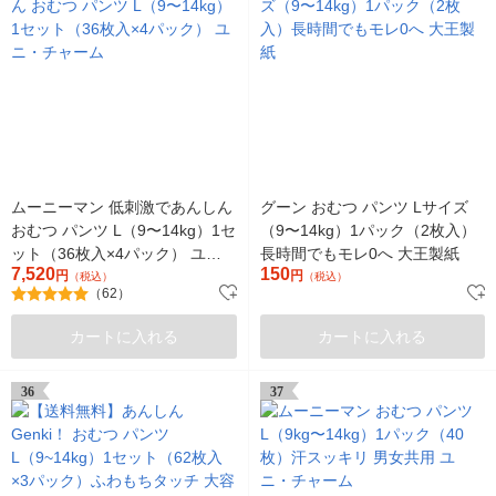
ムーニーマン 低刺激であんしん
グーン おむつ パンツ Lサイズ
おむつ パンツ L（9〜14kg）1セ
（9〜14kg）1パック（2枚入）
ット（36枚入×4パック） ユ
長時間でもモレ0へ 大王製紙
7,520
150
ニ・チャーム
円
円
（税込）
（税込）
（62）
カートに入れる
カートに入れる
36
37