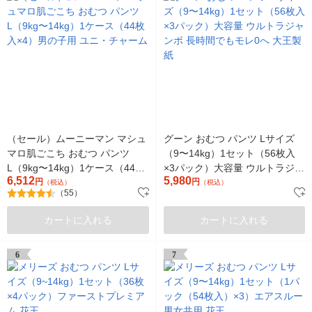
（セール）ムーニーマン マシュ
グーン おむつ パンツ Lサイズ
マロ肌ごこち おむつ パンツ
（9〜14kg）1セット（56枚入
L（9kg〜14kg）1ケース（44枚
×3パック）大容量 ウルトラジャ
6,512
5,980
入×4）男の子用 ユニ・チャーム
円
ンボ 長時間でもモレ0へ 大王製
円
（税込）
（税込）
（55）
紙
カートに入れる
カートに入れる
6
7