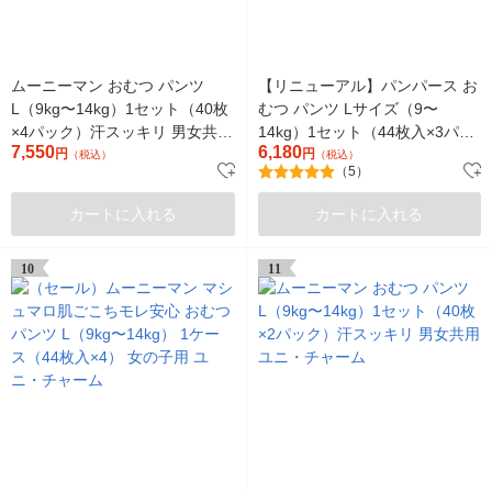
ムーニーマン おむつ パンツ
【リニューアル】パンパース お
L（9kg〜14kg）1セット（40枚
むつ パンツ Lサイズ（9〜
×4パック）汗スッキリ 男女共用
14kg）1セット（44枚入×3パッ
7,550
6,180
ユニ・チャーム
円
ク）肌へのいちばん ウルトラジ
円
（税込）
（税込）
（5）
ャンボ
カートに入れる
カートに入れる
10
11