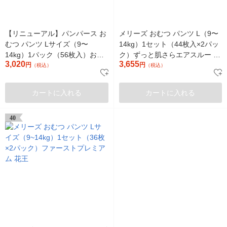
【リニューアル】パンパース お
メリーズ おむつ パンツ L（9〜
むつ パンツ Lサイズ（9〜
14kg）1セット（44枚入×2パッ
14kg）1パック（56枚入）おや
ク）ずっと肌さらエアスルー 花
3,020
3,655
すみパンツ ウルトラジャンボ
円
王
円
（税込）
（税込）
カートに入れる
カートに入れる
40