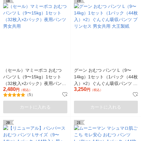
18
19
（セール）マミーポコ おむつ
グーン おむつ パンツ L（9〜
パンツ L（9〜15kg）1セット
14kg）1セット（1パック（44枚
（32枚入×2パック）夜用パンツ
入）×2）ぐんぐん吸収パンツ プ
2,480
3,250
男女共用
円
リンセス 男女共用 大王製紙
円
（税込）
（税込）
（5）
カートに入れる
カートに入れる
20
21