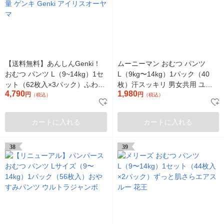
【送料無料】あんしんGenki！
ムーニーマン おむつ パンツ
おむつ パンツ L（9~14kg）1セ
L（9kg〜14kg）1パック（40
ット（62枚入×3パック）ふわも
枚）汗スッキリ 男女共用 ユ
4,790
1,980
ちタッチ 大容量 ゲンキ Genki
円
ニ・チャーム
円
（税込）
（税込）
アイリスオーヤマ
カートに入れる
カートに入れる
38
39