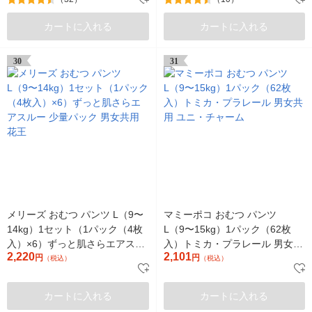
カートに入れる
カートに入れる
30
31
メリーズ おむつ パンツ L（9〜
マミーポコ おむつ パンツ
14kg）1セット（1パック（4枚
L（9〜15kg）1パック（62枚
入）×6）ずっと肌さらエアスル
入）トミカ・プラレール 男女共
2,220
2,101
ー 少量パック 男女共用 花王
円
用 ユニ・チャーム
円
（税込）
（税込）
カートに入れる
カートに入れる