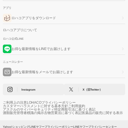
アプリ
ロハコアプリをダウンロード
ロハコアプリについて
ロハコ公式LINE
お得な最新情報をLINEでお届けします
ニュースレター
お得な最新情報をメールでお届けします
Instagram
X（旧Twitter）
ご利用上の注意
LOHACOプライバシーポリシー
カスタマーハラスメントに対する基本方針
ご利用規約
アスクルのサイバーセキュリティ
特定商取引法に基づく表記
酒類販売管理者標識の掲示
古物営業法に基づく表記
医薬品の販売に関する表示
Yahoo!ショッピング
LINEヤフープライバシーポリシー
LINEヤフープライバシーセンター