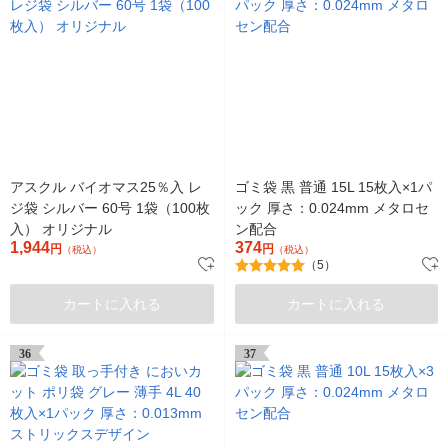
アスクル バイオマス25％入 レ
ゴミ袋 黒 普通 15L 15枚入×1パ
ジ袋 シルバー 60号 1袋（100枚
ック 厚さ：0.024mm メタロセ
入） オリジナル
ン配合
1,944
374
円
円
（税込）
（税込）
（5）
カートに入れる
カートに入れる
36
37