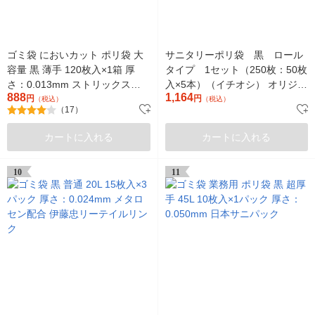
ゴミ袋 においカット ポリ袋 大
サニタリーポリ袋 黒 ロール
容量 黒 薄手 120枚入×1箱 厚
タイプ 1セット（250枚：50枚
さ：0.013mm ストリックスデ
入×5本）（イチオシ） オリジナ
888
1,164
ザイン
円
ル
円
（税込）
（税込）
（17）
カートに入れる
カートに入れる
10
11