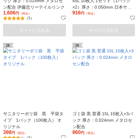
ック 厚さ：0.024mm メタロセ
45L 10枚入 1セット（1パック
ン配合 伊藤忠リーテイルリンク
×2）厚さ：0.050mm 日本サニ
1,606
916
円
パック
円
（税込）
（税込）
（5）
カートに入れる
カートに入れる
28
29
サニタリーポリ袋 黒 平袋タ
ゴミ袋 黒 普通 15L 15枚入×3パ
イプ 1パック（100枚入） オ
ック 厚さ：0.024mm メタロセ
リジナル
ン配合
398
860
円
円
（税込）
（税込）
（5）