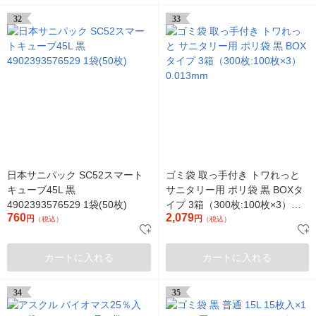
32
33
日本サニパック SC52スマート
ゴミ袋 取っ手付き トワれっと
キューブ45L 黒
サニタリー用 ポリ袋 黒 BOXタ
4902393576529 1袋(50枚)
イプ 3箱（300枚:100枚×3）
760
2,079
円
0.013mm
円
（税込）
（税込）
カートに入れる
カートに入れる
34
35