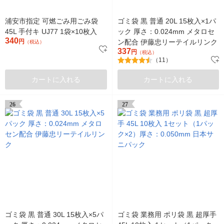
浦安市指定 可燃ごみ用ごみ袋
ゴミ袋 黒 普通 20L 15枚入×1パ
45L 手付キ UJ77 1袋×10枚入
ック 厚さ：0.024mm メタロセ
340
円
ン配合 伊藤忠リーテイルリンク
（税込）
337
円
（税込）
（11）
カートに入れる
カートに入れる
26
27
ゴミ袋 黒 普通 30L 15枚入×5パ
ゴミ袋 業務用 ポリ袋 黒 超厚手