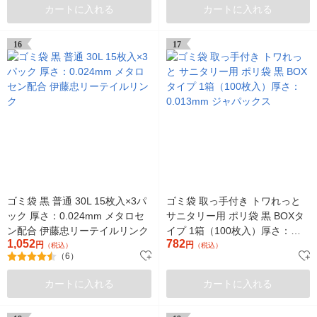
カートに入れる
カートに入れる
16
17
ゴミ袋 黒 普通 30L 15枚入×3パ
ゴミ袋 取っ手付き トワれっと
ック 厚さ：0.024mm メタロセ
サニタリー用 ポリ袋 黒 BOXタ
ン配合 伊藤忠リーテイルリンク
イプ 1箱（100枚入）厚さ：
1,052
782
円
0.013mm ジャパックス
円
（税込）
（税込）
（6）
カートに入れる
カートに入れる