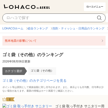
ロハコメニュー
ゴミ袋（その他）
カテゴリ選択
LOHACOホーム
総合ランキング
洗剤・ティッシュ・日用品のランキング
熊本地震の影響について
ゴミ袋（その他）のランキング
2026年08月06日更新
ゴミ袋（その他）
カテゴリ選択
ゴミ袋（その他）のカテゴリページを見る
ポイント等は原則として税抜金額に対し付与されます。また、表示よりも付与数、付与率が少
ない場合があります。最新の情報はカート画面でご確認ください。
1
ゴミ袋 取っ手付き サニタリー用