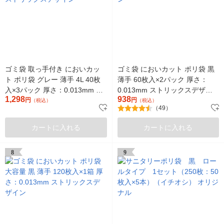
ゴミ袋 取っ手付き においカッ
ゴミ袋 においカット ポリ袋 黒
ト ポリ袋 グレー 薄手 4L 40枚
薄手 60枚入×2パック 厚さ：
入×3パック 厚さ：0.013mm ス
0.013mm ストリックスデザイ
1,298
938
トリックスデザイン
円
ン
円
（税込）
（税込）
（49）
カートに入れる
カートに入れる
8
9