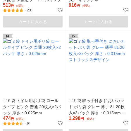
513
916
円
円
（税込）
（税込）
（23）
カートに入れる
カートに入れる
14
15
ゴミ袋 トイレ用ポリ袋 ロール
ゴミ袋 取っ手付き においカッ
タイプ ピンク 普通 20枚入×2パ
ト ポリ袋 グレー 薄手 8L 20枚
ック 厚さ：0.025mm
入×3パック 厚さ：0.015mm ス
474
1,298
円
トリックスデザイン
円
（税込）
（税込）
（6）