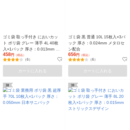
ゴミ袋 取っ手付き においカッ
ゴミ袋 黒 普通 10L 15枚入×3パ
ト ポリ袋 グレー 薄手 4L 40枚
ック 厚さ：0.024mm メタロセ
入×1パック 厚さ：0.013mm ス
ン配合
458
656
トリックスデザイン
円
円
（税込）
（税込）
（6）
（6）
カートに入れる
カートに入れる
38
39