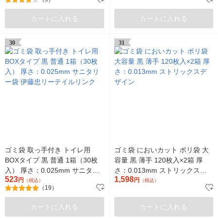
カートに入れる
カートに入れる
30
31
ゴミ袋 取っ手付き トイレ用
ゴミ袋 においカット ポリ袋 大
BOXタイプ 黒 普通 1箱（30枚
容量 黒 薄手 120枚入×2箱 厚
入） 厚さ：0.025mm サニタリ
さ：0.013mm ストリックスデ
523
1,598
ー袋 伊藤忠リーテイルリンク
円
ザイン
円
（税込）
（税込）
（19）
カートに入れる
カートに入れる