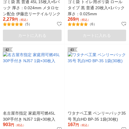
ゴミ袋 黒 普通 45L 15枚入×5パ
ゴミ袋 トイレ用ポリ袋 ロール
ック 厚さ：0.024mm メタロセ
タイプ 黒 普通 20枚入×1パック
ン配合 伊藤忠リーテイルリンク
厚さ：0.025mm
2,279
269
円
円
（税込）
（税込）
（5）
（6）
カートに入れる
カートに入れる
42
43
名古屋市指定 家庭用可燃45L
ワタナベ工業 ベンリーパック35
30P手付き NJ57 1袋×30枚入
号 乳白HD BP-35 1袋(30枚)
903
167
円
円
（税込）
（税込）