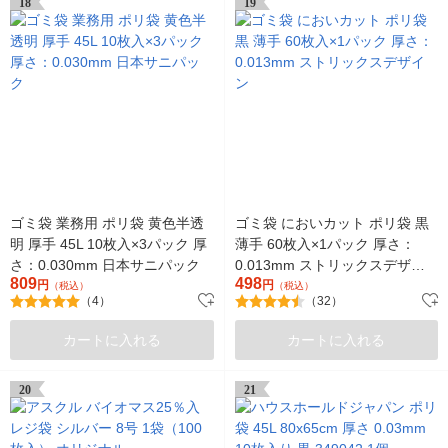
18
19
ゴミ袋 業務用 ポリ袋 黄色半透
ゴミ袋 においカット ポリ袋 黒
明 厚手 45L 10枚入×3パック 厚
薄手 60枚入×1パック 厚さ：
さ：0.030mm 日本サニパック
0.013mm ストリックスデザイ
809
498
円
ン
円
（税込）
（税込）
（4）
（32）
カートに入れる
カートに入れる
20
21