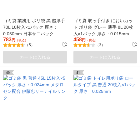
ゴミ袋 業務用 ポリ袋 黒 超厚手
ゴミ袋 取っ手付き においカッ
70L 10枚入×1パック 厚さ：
ト ポリ袋 グレー 薄手 8L 20枚
0.050mm 日本サニパック
入×1パック 厚さ：0.015mm ス
783
458
円
トリックスデザイン
円
（税込）
（税込）
（5）
（3）
カートに入れる
カートに入れる
40
41