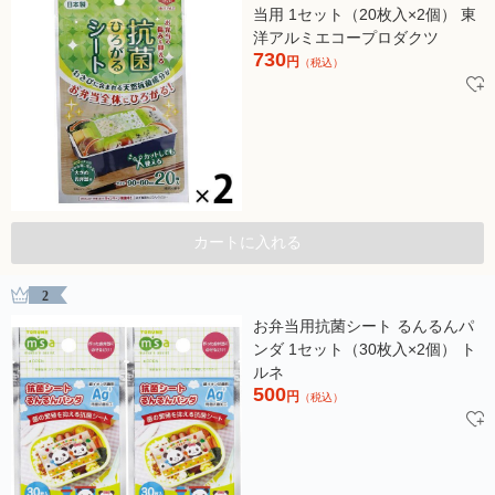
当用 1セット（20枚入×2個） 東
洋アルミエコープロダクツ
730
円
（税込）
カートに入れる
2
お弁当用抗菌シート るんるんパ
ンダ 1セット（30枚入×2個） ト
ルネ
500
円
（税込）