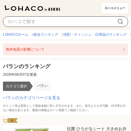
ロハコメニュー
バラン
カテゴリ選択
LOHACOホーム
総合ランキング
洗剤・ティッシュ・日用品のランキング
熊本地震の影響について
バランのランキング
2026年08月07日更新
バラン
カテゴリ選択
バランのカテゴリページを見る
ポイント等は原則として税抜金額に対し付与されます。また、表示よりも付与数、付与率が少
ない場合があります。最新の情報はカート画面でご確認ください。
1
抗菌 ひろがるシート 大きめお弁