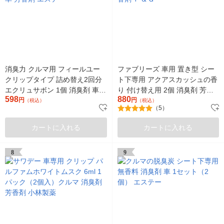
消臭力 クルマ用 フィールユー
ファブリーズ 車用 置き型 シー
クリップタイプ 詰め替え2回分
ト下専用 アクアスカッシュの香
エクリュサボン 1個 消臭剤 車
り 付け替え用 2個 消臭剤 芳香
598
880
芳香剤 エステー
円
剤 Ｐ＆Ｇ
円
（税込）
（税込）
（5）
カートに入れる
カートに入れる
8
9