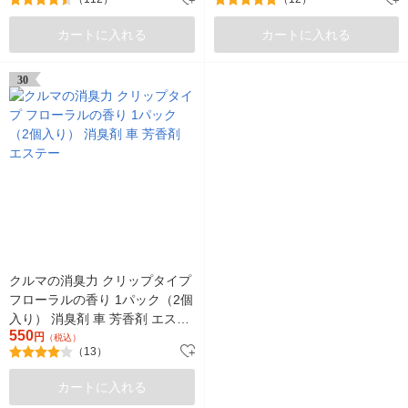
カートに入れる
カートに入れる
30
クルマの消臭力 クリップタイプ
フローラルの香り 1パック（2個
入り） 消臭剤 車 芳香剤 エステ
550
ー
円
（税込）
（13）
カートに入れる