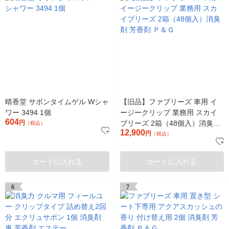
晴香堂 サボンタイムゲル Wシャ
【旧品】ファブリーズ 車用 イ
ワー 3494 1個
ージークリップ 業務用 スカイ
604
円
ブリーズ 2箱（48個入）消臭剤
（税込）
12,900
芳香剤 Ｐ＆Ｇ
円
（税込）
カートに入れる
カートに入れる
6
7