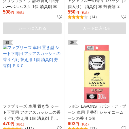
クリップタイプ 詰め替え2回分
アクアブルーの香り 1パック（2
ハーバルムスク 1個 消臭剤 車
個入り） 消臭剤 車 芳香剤 エス
598
550
芳香剤 エステー
円
テー
円
（税込）
（税込）
（14）
カートに入れる
カートに入れる
28
29
ファブリーズ 車用 置き型 シー
ラボン LAVONS ラボン・デ・ブ
ト下専用 アクアスカッシュの香
ーン 車用 芳香剤 シャイニーム
り 付け替え用 1個 消臭剤 芳香
ーンの香り 1個
470
603
剤 Ｐ＆Ｇ
円
円
（税込）
（税込）
（112）
（12）