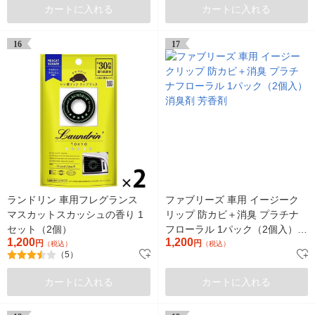
カートに入れる
カートに入れる
16
17
ランドリン 車用フレグランス
ファブリーズ 車用 イージーク
マスカットスカッシュの香り 1
リップ 防カビ＋消臭 プラチナ
セット（2個）
フローラル 1パック（2個入）消
1,200
1,200
円
臭剤 芳香剤
円
（税込）
（税込）
（5）
カートに入れる
カートに入れる