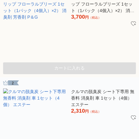
ップ フローラルブリーズ 1セッ
ト（1パック（4個入）×2） 消臭
3,700
剤 芳香剤 P＆G
円
（税込）
カートに入れる
2
クルマの脱臭炭 シート下専用 無
香料 消臭剤 車 1セット（4個）
エステー
2,310
円
（税込）