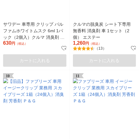
サワデー 車専用 クリップ パル
クルマの脱臭炭 シート下専用
ファムホワイトムスク 6ml 1パ
無香料 消臭剤 車 1セット（2
ック（2個入）クルマ 消臭剤 芳
個） エステー
630
1,260
香剤 小林製薬
円
円
（税込）
（税込）
（13）
カートに入れる
カートに入れる
10
11