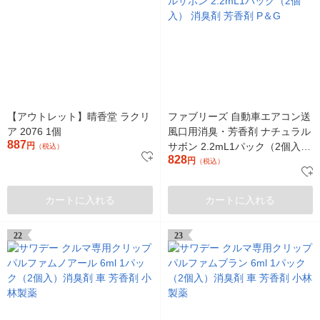
【アウトレット】晴香堂 ラクリ
ファブリーズ 自動車エアコン送
ア 2076 1個
風口用消臭・芳香剤 ナチュラル
887
円
サボン 2.2mL1パック（2個入）
（税込）
828
消臭剤 芳香剤 P＆G
円
（税込）
カートに入れる
カートに入れる
22
23