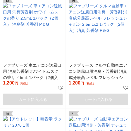
18
19
ファブリーズ 車エアコン送風口
ファブリーズ クルマ自動車エア
用 消臭芳香剤 ホワイトムスク
コン送風口用消臭・芳香剤 消臭
の香り 2.5mL 1パック（2個入）
成分最高レベル フレッシュシャ
1,200
1,200
消臭剤 芳香剤 P＆G
円
ボン 2.5mLx2 1パック（2個
円
（税込）
（税込）
入）消臭 芳香剤 P＆G
カートに入れる
カートに入れる
20
21