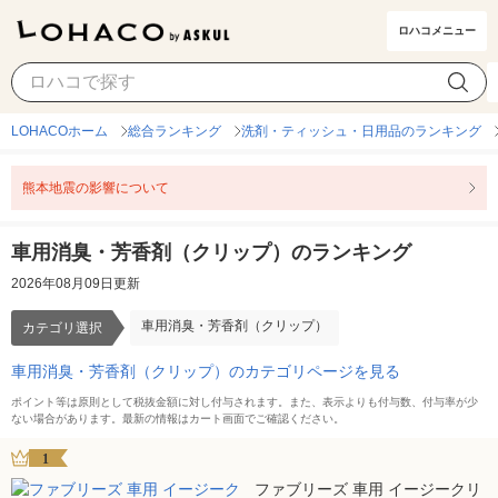
ロハコメニュー
車用消臭・芳香剤（クリップ）
カテゴリ選択
LOHACOホーム
総合ランキング
洗剤・ティッシュ・日用品のランキング
熊本地震の影響について
車用消臭・芳香剤（クリップ）のランキング
2026年08月09日更新
車用消臭・芳香剤（クリップ）
カテゴリ選択
車用消臭・芳香剤（クリップ）のカテゴリページを見る
ポイント等は原則として税抜金額に対し付与されます。また、表示よりも付与数、付与率が少
ない場合があります。最新の情報はカート画面でご確認ください。
1
ファブリーズ 車用 イージークリ