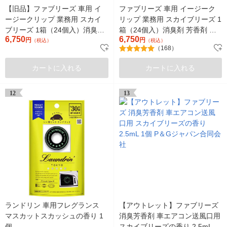
【旧品】ファブリーズ 車用 イ
ファブリーズ 車用 イージーク
ージークリップ 業務用 スカイ
リップ 業務用 スカイブリーズ 1
ブリーズ 1箱（24個入）消臭剤
箱（24個入）消臭剤 芳香剤 Ｐ
6,750
6,750
芳香剤 Ｐ＆Ｇ
円
＆Ｇ
円
（税込）
（税込）
（168）
カートに入れる
カートに入れる
12
13
ランドリン 車用フレグランス
【アウトレット】ファブリーズ
マスカットスカッシュの香り 1
消臭芳香剤 車エアコン送風口用
個
スカイブリーズの香り 2.5mL 1