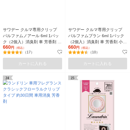
サワデー クルマ専用クリップ
サワデー クルマ専用クリップ
パルファムノアール 6ml 1パッ
パルファムブラン 6ml 1パック
ク（2個入）消臭剤 車 芳香剤 小
（2個入）消臭剤 車 芳香剤 小林
660
660
林製薬
円
製薬
円
（税込）
（税込）
（17）
（10）
カートに入れる
カートに入れる
24
25