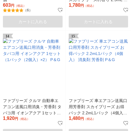
603
1,780
円
個 P＆Gジャパン合同会社
円
（税込）
（税込）
（6）
カートに入れる
カートに入れる
14
15
ファブリーズ クルマ 自動車エ
ファブリーズ 車エアコン送風口
アコン送風口用消臭・芳香剤 タ
用芳香剤 スカイブリーズ お得
バコ用 イオンアクア 1セット
パック 2.2mL1パック（4個入）
1,920
1,480
（1パック（2個入）×2） P＆G
円
消臭剤 芳香剤 P＆G
円
（税込）
（税込）