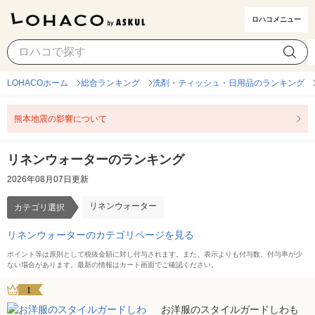
ロハコメニュー
リネンウォーター
カテゴリ選択
LOHACOホーム
総合ランキング
洗剤・ティッシュ・日用品のランキング
熊本地震の影響について
リネンウォーターのランキング
2026年08月07日更新
リネンウォーター
カテゴリ選択
リネンウォーターのカテゴリページを見る
ポイント等は原則として税抜金額に対し付与されます。また、表示よりも付与数、付与率が少
ない場合があります。最新の情報はカート画面でご確認ください。
1
お洋服のスタイルガードしわも