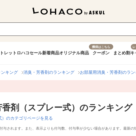
獲得はこちら
レ
トレット
ロハコセール
新着商品
オリジナル商品
クーポン
まとめ割
キ
ランキング
消臭・芳香剤のランキング
お部屋用消臭・芳香剤のラン
芳香剤（スプレー式）のランキング
式）のカテゴリページを見る
付与されます。また、表示よりも付与数、付与率が少ない場合があります。最新の