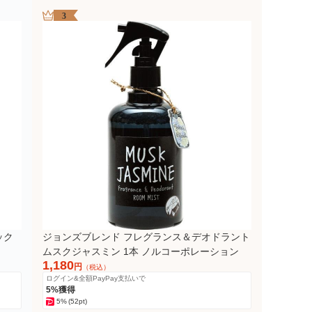
3
ック
ジョンズブレンド フレグランス＆デオドラント
ムスクジャスミン 1本 ノルコーポレーション
1,180
円
（税込）
ログイン&全額PayPay支払いで
5%獲得
5%
(52pt)