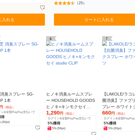
（25）
に入れる
カートに入れる
6
7
 消臭スプレー SG-
ヒノキ消臭ルームスプレ
【LAKOLE/ラコ
SP 1本
ー HOUSEHOLD GOODS
菌消臭】ファブ
ヒノキ×キンモクセイ
プレー ホワイト
円
（税込）
1,290
660
ン&全額PayPay支払いで
studio CLIP
円
円
（税込）
（税込）
獲得
ログイン&全額PayPay支払いで
ログイン&全額PayPa
%
(30pt)
5%獲得
5%獲得
5%
(58pt)
5%
(30pt)