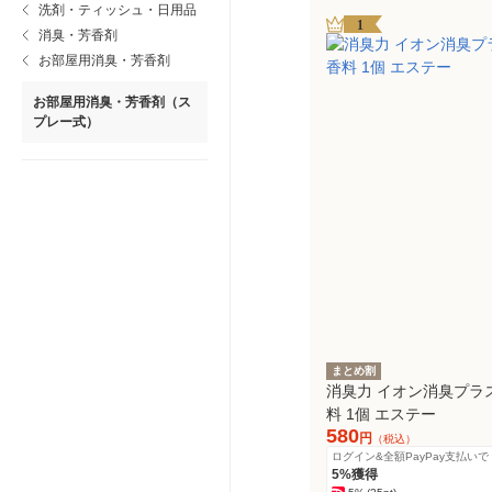
洗剤・ティッシュ・日用品
1
消臭・芳香剤
お部屋用消臭・芳香剤
お部屋用消臭・芳香剤（ス
プレー式）
まとめ割
消臭力 イオン消臭プラス
料 1個 エステー
580
円
（税込）
ログイン&全額PayPay支払いで
5%獲得