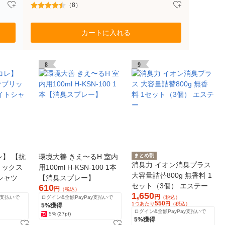
（8）
カートに入れる
8
9
レ】 【抗
環境大善 きえ〜るH 室内
まとめ割
消臭力 イオン消臭プラス
リックス
用100ml H-KSN-100 1本
大容量詰替800g 無香料 1
シャツ
【消臭スプレー】
セット（3個） エステー
610
円
（税込）
1,650
円
y支払いで
ログイン&全額PayPay支払いで
（税込）
550
1つあたり
円
（税込）
5%獲得
ログイン&全額PayPay支払いで
5%
(27pt)
5%獲得