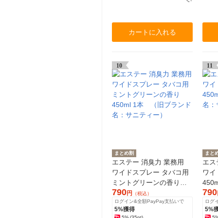
カートに入れる
10
11
まとめ割
まと
エステー 消臭力 業務用
エス
ワイドスプレー タバコ用
ワイ
ミントグリーンの香り
45
790
790
450ml 1本 （旧ブランド
名：
円
（税込）
ログイン&全額PayPay支払いで
ログイ
名：サニティー）
5%獲得
5%
5%
(35pt)
5