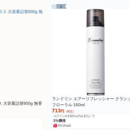
2
ランドリン エアーリフレッシャー クラシ
 大容量詰替800g 無香
フローラル 160ml
713
円
（税込）
ログイン&全額PayPay支払いで
5%獲得
5%
(31pt)