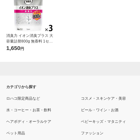
消臭力 イオン消臭プラス 大
容量詰替800g 無香料 1セッ
ト（3個） エステー
1,650
円
カテゴリから探す
ロハコ限定商品など
コスメ・スキンケア・美容
水・コーヒー・お茶・飲料
ビール・ワイン・お酒
ヘアボディ・オーラルケア
ベビーキッズ・マタニティ
ペット用品
ファッション