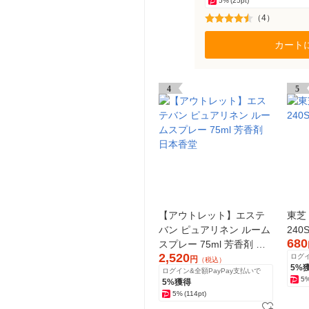
5%
(25pt)
（4）
カート
4
5
【アウトレット】エステ
東芝
バン ピュアリネン ルーム
240
680
スプレー 75ml 芳香剤 日
2,520
ログイ
本香堂
円
（税込）
5%
ログイン&全額PayPay支払いで
5
5%獲得
5%
(114pt)