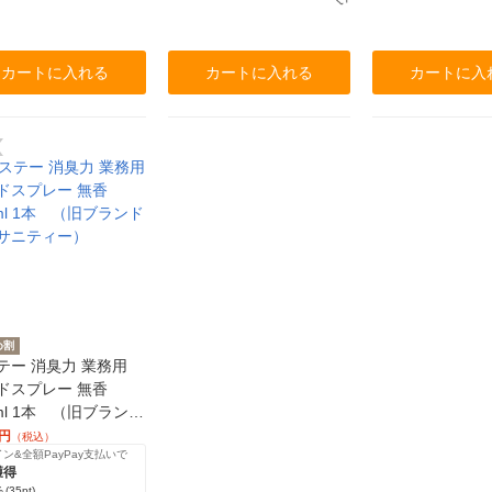
カートに入れる
カートに入れる
カートに入
め割
テー 消臭力 業務用
ドスプレー 無香
0ml 1本 （旧ブランド
サニティー）
円
（税込）
ン&全額PayPay支払いで
獲得
%
(35pt)