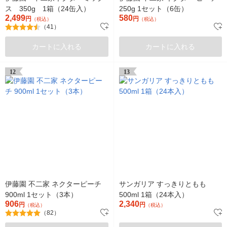
ス 350g 1箱（24缶入）
250g 1セット（6缶）
2,499
580
円
円
（税込）
（税込）
（41）
カートに入れる
カートに入れる
12
13
伊藤園 不二家 ネクターピーチ
サンガリア すっきりともも
900ml 1セット（3本）
500ml 1箱（24本入）
906
2,340
円
円
（税込）
（税込）
（82）