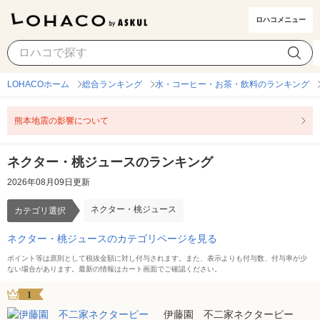
ロハコメニュー
ネクター・桃ジュース
カテゴリ選択
LOHACOホーム
総合ランキング
水・コーヒー・お茶・飲料のランキング
熊本地震の影響について
ネクター・桃ジュースのランキング
2026年08月09日更新
ネクター・桃ジュース
カテゴリ選択
ネクター・桃ジュースのカテゴリページを見る
ポイント等は原則として税抜金額に対し付与されます。また、表示よりも付与数、付与率が少
ない場合があります。最新の情報はカート画面でご確認ください。
1
伊藤園 不二家ネクターピー