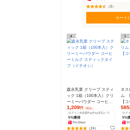
（3）
カート
4
5
森永乳業 クリープ スティ
ネス
ック 1箱（100本入）クリ
ム 
ーミーパウダー コーヒー
【コ
1,209
585
ミルク スティックタイプ
円
（税込）
ログイン&全額PayPay支払いで
ログイ
（イチオシ）
5%獲得
5%
5%
(56pt)
5
（24）