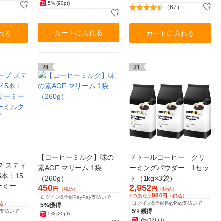
5%
(90pt)
（67）
カートに入れる
れる
カートに入れる
20
21
【コーヒーミルク】味の
ドトールコーヒー クリ
プ スティ
素AGF マリーム 1袋
ーミングパウダー 1セッ
5本：15
（260g）
ト（1kg×3袋）
ーミーパ
450
2,952
円
円
（税込）
（税込）
984
ミルク ス
1つあたり
円
（税込）
ログイン&全額PayPay支払いで
ログイン&全額PayPay支払いで
込）
5%獲得
5%獲得
y支払いで
5%
(20pt)
5%
(136pt)