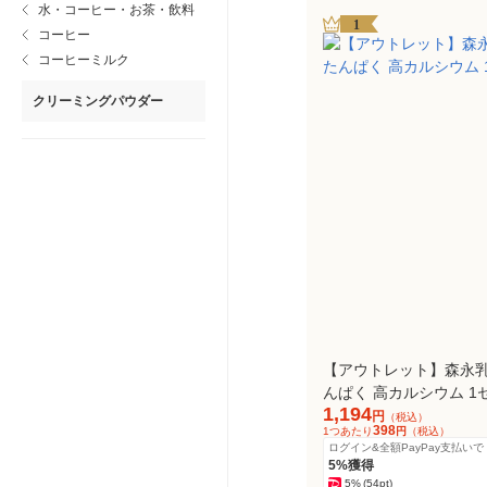
水・コーヒー・お茶・飲料
1
コーヒー
コーヒーミルク
クリーミングパウダー
【アウトレット】森永乳業
んぱく 高カルシウム 1セ
1,194
円
（税込）
398
1つあたり
円
（税込）
ログイン&全額PayPay支払いで
5%獲得
5%
(54pt)