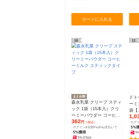
カートに入れる
10
11
まとめ割
ドト
森永乳業 クリープ スティ
ーミ
ック 1袋（15本入）クリ
袋【
ーミーパウダー コーヒー
1,0
362
ミルク スティックタイプ
円
（税込）
ログイ
5%
ログイン&全額PayPay支払いで
5%獲得
5
5%
(15pt)