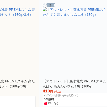
2
 PREMiLスキム 高た
【アウトレット】森永乳業 PREMiLスキム
ット（160g×3袋）
んぱく 高カルシウム 1袋（160g）
410
円
（税込）
ログイン&全額PayPay支払いで
5%獲得
5%
(18pt)