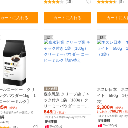
（15）
（5）
カートに入れる
カートに入れる
カートに入
12
13
ールコーヒー クリ
まとめ割
ネスレ日本 ネス
森永乳業 クリープ袋 チャ
ングパウダー1kg 1
イト 550g 1
ック付き 1袋（180g）ク
コーヒーミルク】
袋）
リーミーパウダー コーヒ
35
2,300
円
円
（税込）
（税込）
648
766.7
ーミルク 詰め替え
1つあたり
円
（税
円
ン&全額PayPay支払いで
（税込）
ログイン&全額PayPa
獲得
ログイン&全額PayPay支払いで
5%獲得
5%獲得
%
(47pt)
5%
(106pt)
5%
(30pt)
（5）