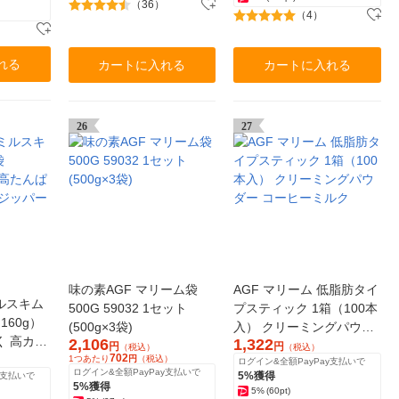
（36）
（4）
れる
カートに入れる
カートに入れる
26
27
味の素AGF マリーム袋
AGF マリーム 低脂肪タイ
ルスキム
500G 59032 1セット
プスティック 1箱（100本
160g）
(500g×3袋)
入） クリーミングパウダ
く 高カル
2,106
1,322
ー コーヒーミルク
円
円
（税込）
（税込）
702
付き
1つあたり
円
（税込）
ログイン&全額PayPay支払いで
ログイン&全額PayPay支払いで
5%獲得
y支払いで
5%獲得
5%
(60pt)