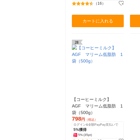
（16）
カートに入れる
28
【コーヒーミルク】
AGF マリーム低脂肪 1
袋（500g）
798
円
（税込）
ログイン&全額PayPay支払いで
5%獲得
5%
(35pt)