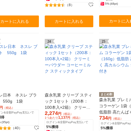
5%
(48pt)
（8）
カートに入
カートに入れる
カートに入れる
24
25
レ日本 ネスレ ブラ
森永乳業 クリープ スティ
まとめ割
森永乳業 プレミ
 550g 1袋
ック 1セット（200本：
コラーゲン 1袋（
100本入×2箱） クリーミ
円
（税込）
低脂肪 高たんぱ
2,274
ン&全額PayPay支払いで
ーパウダー コーヒーミル
円
（税込）
734
獲得
1,137
シウム ジッパー
1つあたり
円
（税込）
円
（税込）
ク スティックタイプ
%
(35pt)
ログイン&全額PayPay支払いで
ログイン&全額PayPa
5%獲得
（40）
5%獲得