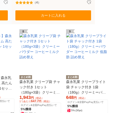
（4）
カートに入れる
8
9
】森永乳
まとめ割
まとめ割
森永乳業 クリープ袋 チャ
森永乳業 クリープライト
ム 高たん
ック付き 1セット
袋 チャック付き 1袋
1セット
（180g×3袋）クリーミー
（180g）クリーミーパウ
1,943
648
パウダー コーヒーミルク
ダー コーヒーミルク 低脂
）
円
円
（税込）
（税込）
647.7
y支払いで
1つあたり
円
（税込）
ログイン&全額PayPay支払いで
詰め替え
肪 詰め替え
ログイン&全額PayPay支払いで
5%獲得
5%獲得
5%
(30pt)