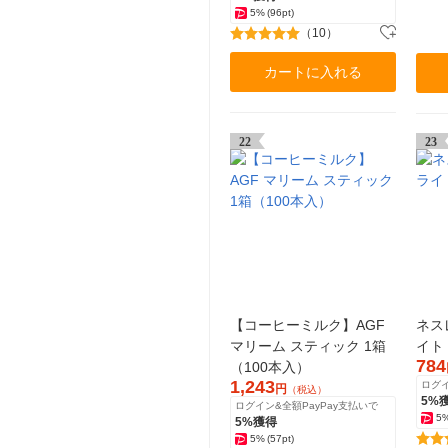
5%
(96pt)
（10）
カートに入れる
22
23
【コーヒーミルク】AGF
ネス
マリーム スティック 1箱
イト
784
（100本入）
1,243
ログイ
円
（税込）
5%
ログイン&全額PayPay支払いで
5
5%獲得
5%
(57pt)