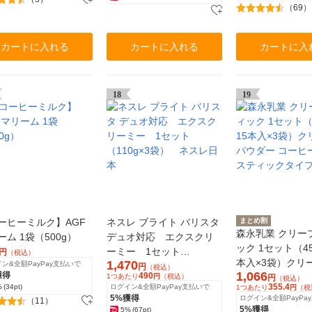
（69）
カートに入れる
カートに入れる
カートに入
18
19
ーヒーミルク】AGF
ネスレ ブライト バリスタ
まとめ割
森永乳業 クリー
ーム 1袋（500g）
デュオ対応 エクスクリ
ック 1セット（4
ーミー 1セット
円
（税込）
本入×3袋）クリ
1,470
ン&全額PayPay支払いで
（110g×3袋） ネスレ日
円
（税込）
1,066
獲得
490
ウダー コーヒー
1つあたり
円
（税込）
円
（税込）
本
355.4
%
(34pt)
ログイン&全額PayPay支払いで
1つあたり
円
（税
ティックタイプ
5%獲得
ログイン&全額PayPa
（11）
5%獲得
5%
(67pt)