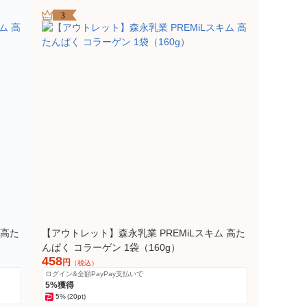
3
 高た
【アウトレット】森永乳業 PREMiLスキム 高た
んぱく コラーゲン 1袋（160g）
458
円
（税込）
ログイン&全額PayPay支払いで
5%獲得
5%
(20pt)