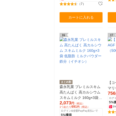
（7）
カートに入れる
16
17
まとめ割
【コ
森永乳業 プレミルスキム
マリ
高たんぱく 高カルシウム
756
スキムミルク 160g×3袋
ログイ
2,073
5%
低脂肪 ミルクパウダー 鉄
円
（税込）
691
5
1つあたり
円
（税込）
分（イチオシ）
ログイン&全額PayPay支払いで
5%獲得