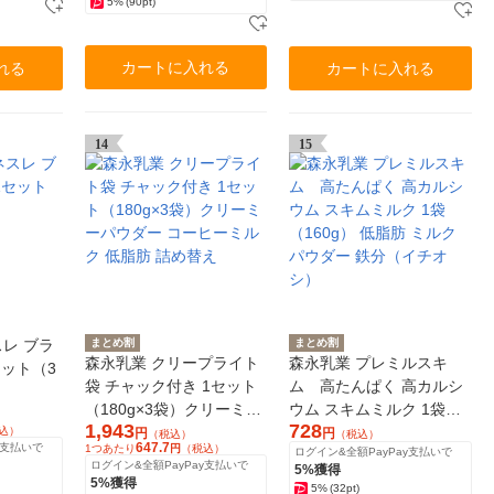
5%
(90pt)
カートに入れる
れる
カートに入れる
14
15
レ ブラ
まとめ割
まとめ割
森永乳業 クリープライト
森永乳業 プレミルスキ
セット（3
袋 チャック付き 1セット
ム 高たんぱく 高カルシ
（180g×3袋）クリーミー
ウム スキムミルク 1袋
1,943
728
パウダー コーヒーミルク
（160g） 低脂肪 ミルク
込）
円
円
（税込）
（税込）
647.7
y支払いで
1つあたり
円
（税込）
ログイン&全額PayPay支払いで
低脂肪 詰め替え
パウダー 鉄分（イチオ
ログイン&全額PayPay支払いで
5%獲得
シ）
5%獲得
5%
(32pt)