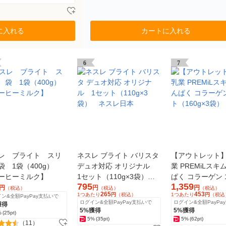
に入れる
カートに入れる
6
7
レ ブライト スリ
ネスレ ブライト バリスタ
【アウトレット
袋 1袋（400g）
デュオ対応 オリジナル
業 PREMiLスキ
ーヒーミルク】
1セット（110g×3袋）
ぱく コラーゲン 
795
1,359
ネスレ日本
（160g×3袋）
円
円
円
（税込）
（税込）
（税込）
265
453
1つあたり
円
（税込）
1つあたり
円
（税込
ン&全額PayPay支払いで
ログイン&全額PayPay支払いで
ログイン&全額PayPa
獲得
5%獲得
5%獲得
%
(25pt)
5%
(35pt)
5%
(62pt)
（11）