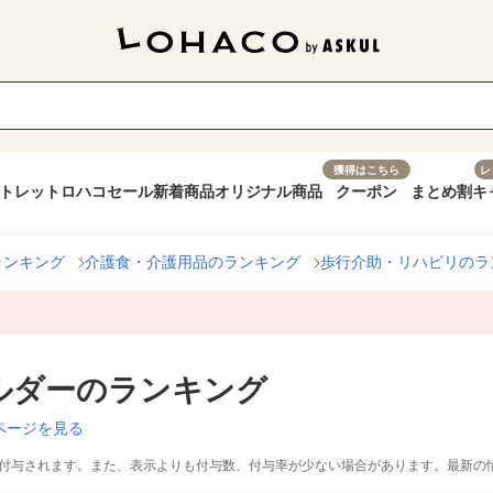
獲得はこちら
レ
トレット
ロハコセール
新着商品
オリジナル商品
クーポン
まとめ割
キ
ランキング
介護食・介護用品のランキング
歩行介助・リハビリのラ
ルダーのランキング
ページを見る
付与されます。また、表示よりも付与数、付与率が少ない場合があります。最新の