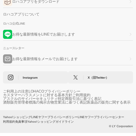
ロハコアプリをダウンロード
ロハコアプリについて
ロハコ公式LINE
お得な最新情報をLINEでお届けします
ニュースレター
お得な最新情報をメールでお届けします
Instagram
X（旧Twitter）
ご利用上の注意
LOHACOプライバシーポリシー
カスタマーハラスメントに対する基本方針
ご利用規約
アスクルのサイバーセキュリティ
特定商取引法に基づく表記
酒類販売管理者標識の掲示
古物営業法に基づく表記
医薬品の販売に関する表示
Yahoo!ショッピング
LINEヤフープライバシーポリシー
LINEヤフープライバシーセンター
利用規約
免責事項
Yahoo!ショッピングガイドライン
© LY Corporation