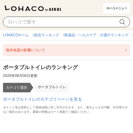
ロハコメニュー
ポータブルトイレ
カテゴリ選択
LOHACOホーム
総合ランキング
医薬品・ヘルスケア・介護のランキング
熊本地震の影響について
ポータブルトイレのランキング
2026年08月06日更新
ポータブルトイレ
カテゴリ選択
ポータブルトイレのカテゴリページを見る
ポイント等は原則として税抜金額に対し付与されます。また、表示よりも付与数、付与率が少
ない場合があります。最新の情報はカート画面でご確認ください。