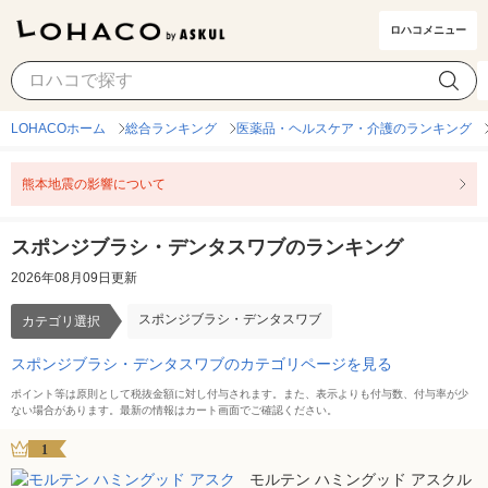
ロハコメニュー
スポンジブラシ・デンタスワブ
カテゴリ選択
LOHACOホーム
総合ランキング
医薬品・ヘルスケア・介護のランキング
熊本地震の影響について
スポンジブラシ・デンタスワブのランキング
2026年08月09日更新
スポンジブラシ・デンタスワブ
カテゴリ選択
スポンジブラシ・デンタスワブのカテゴリページを見る
ポイント等は原則として税抜金額に対し付与されます。また、表示よりも付与数、付与率が少
ない場合があります。最新の情報はカート画面でご確認ください。
1
モルテン ハミングッド アスクル