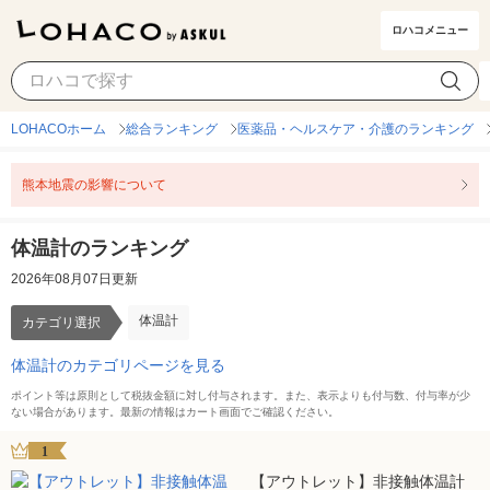
ロハコメニュー
体温計
カテゴリ選択
LOHACOホーム
総合ランキング
医薬品・ヘルスケア・介護のランキング
熊本地震の影響について
体温計のランキング
2026年08月07日更新
体温計
カテゴリ選択
体温計のカテゴリページを見る
ポイント等は原則として税抜金額に対し付与されます。また、表示よりも付与数、付与率が少
ない場合があります。最新の情報はカート画面でご確認ください。
1
【アウトレット】非接触体温計