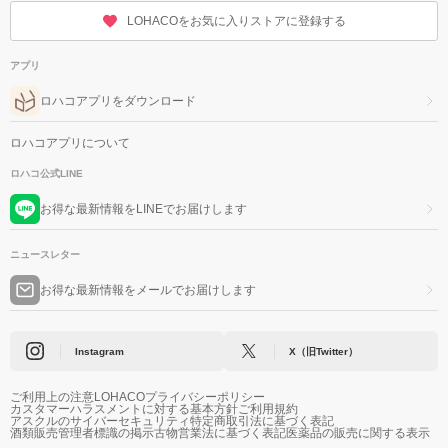
LOHACOをお気に入りストアに登録する
アプリ
ロハコアプリをダウンロード
ロハコアプリについて
ロハコ公式LINE
お得な最新情報をLINEでお届けします
ニュースレター
お得な最新情報をメールでお届けします
Instagram
X（旧Twitter）
ご利用上の注意
LOHACOプライバシーポリシー
カスタマーハラスメントに対する基本方針
ご利用規約
アスクルのサイバーセキュリティ
特定商取引法に基づく表記
酒類販売管理者標識の掲示
古物営業法に基づく表記
医薬品の販売に関する表示