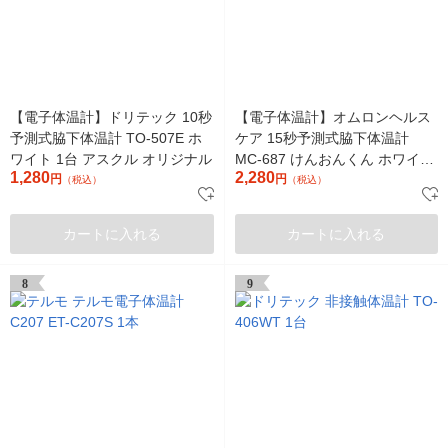
【電子体温計】ドリテック 10秒
【電子体温計】オムロンヘルス
予測式脇下体温計 TO-507E ホ
ケア 15秒予測式脇下体温計
ワイト 1台 アスクル オリジナル
MC-687 けんおんくん ホワイト
1,280
2,280
円
1台
円
（税込）
（税込）
カートに入れる
カートに入れる
8
9