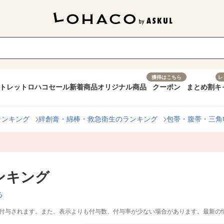
獲得はこちら
レ
トレット
ロハコセール
新着商品
オリジナル商品
クーポン
まとめ割
キ
ランキング
絆創膏・綿棒・救急衛生のランキング
包帯・腹帯・三角
ンキング
る
付与されます。また、表示よりも付与数、付与率が少ない場合があります。最新の