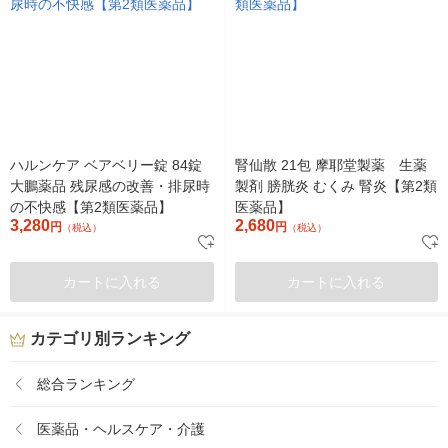
ハルンケア ベアベリー錠 84錠
腎仙散 21包 摩耶堂製薬 生薬
大鵬薬品 残尿感の改善・排尿時
製剤 膀胱炎 むくみ 腎炎【第2類
の不快感【第2類医薬品】
医薬品】
3,280
2,680
円
円
（税込）
（税込）
カートに入れる
カートに入れる
カテゴリ別ランキング
総合ランキング
医薬品・ヘルスケア・介護