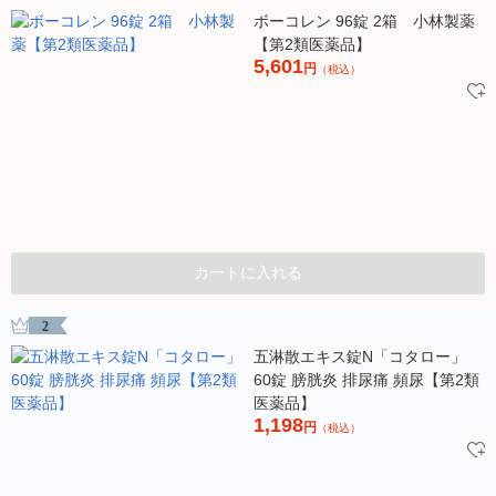
ボーコレン 96錠 2箱 小林製薬
【第2類医薬品】
5,601
円
（税込）
カートに入れる
2
五淋散エキス錠N「コタロー」
60錠 膀胱炎 排尿痛 頻尿【第2類
医薬品】
1,198
円
（税込）