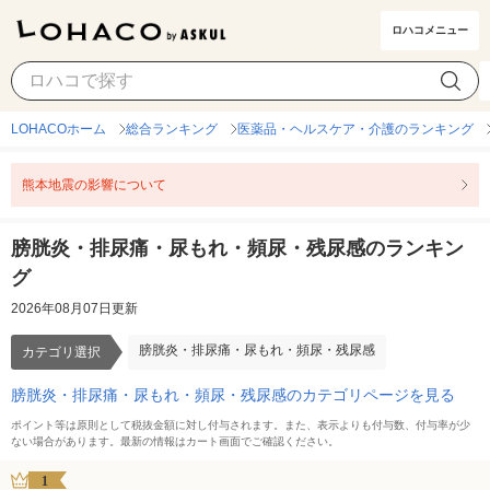
ロハコメニュー
膀胱炎・排尿痛・尿もれ・頻尿・残尿感
カテゴリ選択
LOHACOホーム
総合ランキング
医薬品・ヘルスケア・介護のランキング
熊本地震の影響について
膀胱炎・排尿痛・尿もれ・頻尿・残尿感のランキン
グ
2026年08月07日更新
膀胱炎・排尿痛・尿もれ・頻尿・残尿感
カテゴリ選択
膀胱炎・排尿痛・尿もれ・頻尿・残尿感のカテゴリページを見る
ポイント等は原則として税抜金額に対し付与されます。また、表示よりも付与数、付与率が少
ない場合があります。最新の情報はカート画面でご確認ください。
1