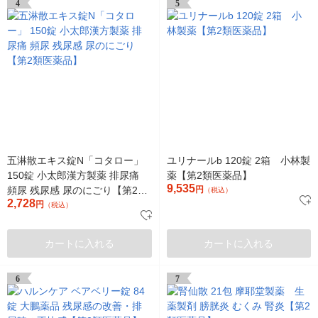
4
5
五淋散エキス錠N「コタロー」
ユリナールb 120錠 2箱 小林製
150錠 小太郎漢方製薬 排尿痛
薬【第2類医薬品】
9,535
頻尿 残尿感 尿のにごり【第2類
円
（税込）
2,728
医薬品】
円
（税込）
カートに入れる
カートに入れる
6
7