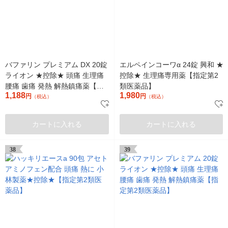
バファリン プレミアム DX 20錠
エルペインコーワα 24錠 興和 ★
ライオン ★控除★ 頭痛 生理痛
控除★ 生理痛専用薬【指定第2
腰痛 歯痛 発熱 解熱鎮痛薬【指
類医薬品】
1,188
1,980
定第2類医薬品】
円
円
（税込）
（税込）
カートに入れる
カートに入れる
38
39