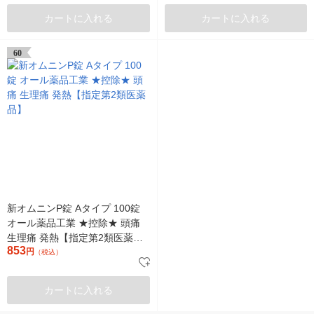
カートに入れる
カートに入れる
60
新オムニンP錠 Aタイプ 100錠
オール薬品工業 ★控除★ 頭痛
生理痛 発熱【指定第2類医薬
853
品】
円
（税込）
カートに入れる