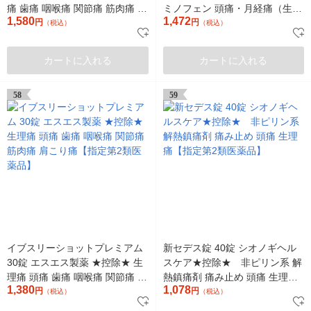
痛 歯痛 咽喉痛 関節痛 筋肉痛 神
ミノフェン 頭痛・月経痛（生理
1,580
1,472
経痛 腰痛 肩こり痛【指定第2類
円
痛）・歯痛・腰痛・悪寒・発熱
円
（税込）
（税込）
医薬品】
に【指定第2類医薬品】
カートに入れる
カートに入れる
58
59
イブスリーショットプレミアム
新セデス錠 40錠 シオノギヘル
30錠 エスエス製薬 ★控除★ 生
スケア★控除★ 非ピリン系 解
理痛 頭痛 歯痛 咽喉痛 関節痛 筋
熱鎮痛剤 痛み止め 頭痛 生理痛
1,380
1,078
肉痛 肩こり痛【指定第2類医薬
円
【指定第2類医薬品】
円
（税込）
（税込）
品】