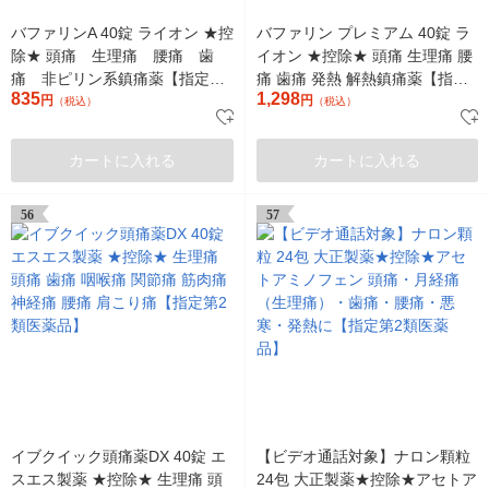
バファリンA 40錠 ライオン ★控
バファリン プレミアム 40錠 ラ
除★ 頭痛 生理痛 腰痛 歯
イオン ★控除★ 頭痛 生理痛 腰
痛 非ピリン系鎮痛薬【指定第
痛 歯痛 発熱 解熱鎮痛薬【指定
835
1,298
2類医薬品】
円
第2類医薬品】
円
（税込）
（税込）
カートに入れる
カートに入れる
56
57
イブクイック頭痛薬DX 40錠 エ
【ビデオ通話対象】ナロン顆粒
スエス製薬 ★控除★ 生理痛 頭
24包 大正製薬★控除★アセトア