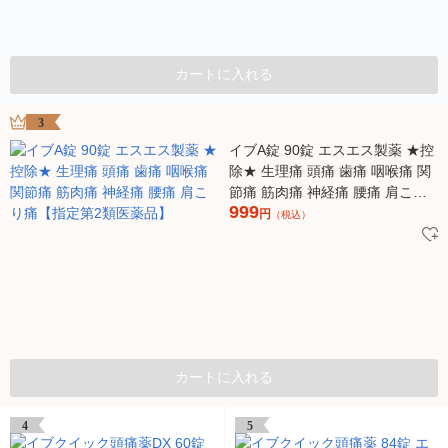
カートに入れる
3
イブA錠 90錠 エスエス製薬 ★控
除★ 生理痛 頭痛 歯痛 咽喉痛 関
節痛 筋肉痛 神経痛 腰痛 肩こり
999
痛【指定第2類医薬品】
円
（税込）
カートに入れる
4
5