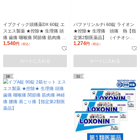
イブクイック頭痛薬DX 60錠 エ
バファリンルナi 60錠 ライオン
スエス製薬 ★控除★ 生理痛 頭
★控除★ 生理痛 頭痛 熱【指
痛 歯痛 咽喉痛 関節痛 筋肉痛 神
定第2類医薬品】 （イチオシ）
1,540
1,274
経痛 腰痛 肩こり痛【指定第2類
円
【指定第2類医薬品】
円
（税込）
（税込）
医薬品】
カートに入れる
カートに入れる
10
11