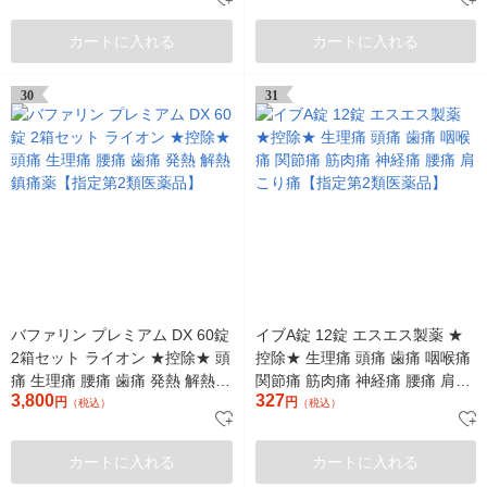
類医 オリジナル【第2類医薬
品】
カートに入れる
カートに入れる
30
31
バファリン プレミアム DX 60錠
イブA錠 12錠 エスエス製薬 ★
2箱セット ライオン ★控除★ 頭
控除★ 生理痛 頭痛 歯痛 咽喉痛
痛 生理痛 腰痛 歯痛 発熱 解熱鎮
関節痛 筋肉痛 神経痛 腰痛 肩こ
3,800
327
痛薬【指定第2類医薬品】
円
り痛【指定第2類医薬品】
円
（税込）
（税込）
カートに入れる
カートに入れる