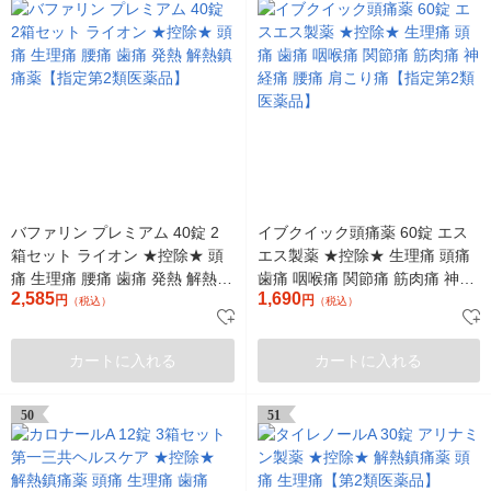
バファリン プレミアム 40錠 2
イブクイック頭痛薬 60錠 エス
箱セット ライオン ★控除★ 頭
エス製薬 ★控除★ 生理痛 頭痛
痛 生理痛 腰痛 歯痛 発熱 解熱鎮
歯痛 咽喉痛 関節痛 筋肉痛 神経
2,585
1,690
痛薬【指定第2類医薬品】
円
痛 腰痛 肩こり痛【指定第2類医
円
（税込）
（税込）
薬品】
カートに入れる
カートに入れる
50
51