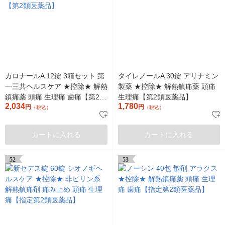
カロナールA 12錠 3箱セット 第
タイレノールA 30錠 アリナミン
一三共ヘルスケア ★控除★ 解熱
製薬 ★控除★ 解熱鎮痛薬 頭痛
鎮痛薬 頭痛 生理痛 歯痛【第2類
生理痛【第2類医薬品】
2,034
1,780
医薬品】
円
円
（税込）
（税込）
カートに入れる
カートに入れる
52
53