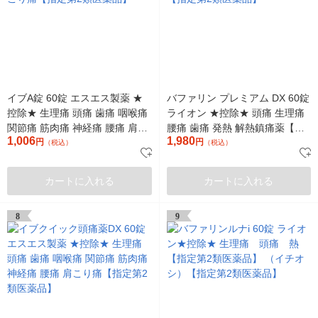
イブA錠 60錠 エスエス製薬 ★
バファリン プレミアム DX 60錠
控除★ 生理痛 頭痛 歯痛 咽喉痛
ライオン ★控除★ 頭痛 生理痛
関節痛 筋肉痛 神経痛 腰痛 肩こ
腰痛 歯痛 発熱 解熱鎮痛薬【指
1,006
1,980
り痛【指定第2類医薬品】
円
定第2類医薬品】
円
（税込）
（税込）
カートに入れる
カートに入れる
8
9