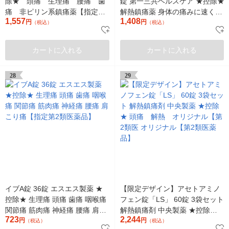
除★ 頭痛 生理痛 腰痛 歯
錠 第一三共ヘルスケア ★控除★
痛 非ピリン系鎮痛薬【指定第
解熱鎮痛薬 身体の痛みに速く効
1,557
1,408
2類医薬品】
円
く 腰痛 肩こり痛【第1類医薬
円
（税込）
（税込）
品】
カートに入れる
カートに入れる
28
29
イブA錠 36錠 エスエス製薬 ★
【限定デザイン】アセトアミノ
控除★ 生理痛 頭痛 歯痛 咽喉痛
フェン錠「LS」 60錠 3袋セット
関節痛 筋肉痛 神経痛 腰痛 肩こ
解熱鎮痛剤 中央製薬 ★控除★
723
2,244
り痛【指定第2類医薬品】
円
頭痛 解熱 オリジナル【第2
円
（税込）
（税込）