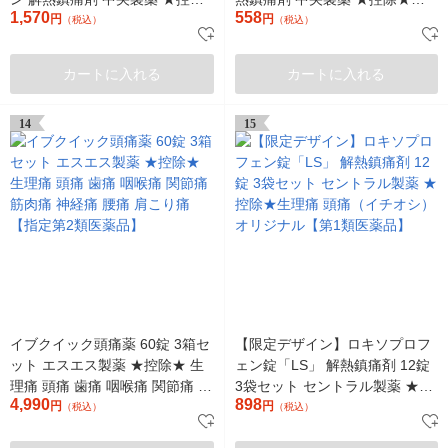
1,570
558
★生理痛 頭痛（イチオシ） オリ
円
痛 頭痛 歯痛（イチオシ） オリ
円
（税込）
（税込）
ジナル【指定第2類医薬品】
ジナル【指定第2類医薬品】
カートに入れる
カートに入れる
14
15
イブクイック頭痛薬 60錠 3箱セ
【限定デザイン】ロキソプロフ
ット エスエス製薬 ★控除★ 生
ェン錠「LS」 解熱鎮痛剤 12錠
理痛 頭痛 歯痛 咽喉痛 関節痛 筋
3袋セット セントラル製薬 ★控
4,990
898
肉痛 神経痛 腰痛 肩こり痛【指
円
除★生理痛 頭痛（イチオシ） オ
円
（税込）
（税込）
定第2類医薬品】
リジナル【第1類医薬品】