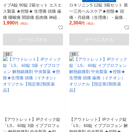
イブA錠 90錠 2箱セット エスエ
ロキソニンS 12錠 3箱セット 第
ス製薬 ★控除★ 生理痛 頭痛 歯
一三共ヘルスケア★控除★ 頭
痛 咽喉痛 関節痛 筋肉痛 神経痛
痛・月経痛（生理痛）・歯痛・
1,990
2,304
腰痛 肩こり痛【指定第2類医薬
円
腰痛に（イチオシ）【第1類医
円
（税込）
（税込）
品】
薬品】
カートに入れる
カートに入れる
12
13
【アウトレット】IPクイック錠
【アウトレット】IPクイック錠
「LS」 60錠 3袋 イブプロフェ
「LS」 60錠 イブプロフェン 解
ン 解熱鎮痛剤 中央製薬 ★控除
熱鎮痛剤 中央製薬 ★控除★生理