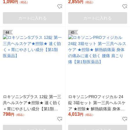
1,090
2,855
痛 腰痛 肩こり痛【指定第2類医
円
腰痛 肩こり痛【指定第2類医薬
円
（税込）
（税込）
薬品】
品】
カートに入れる
カートに入れる
44
45
ロキソニンSプラス 12錠 第一三
ロキソニンPROフィジカル 24
共ヘルスケア★控除★ 速く効く
錠 3箱セット 第一三共ヘルスケ
＋胃にやさしい成分【第1類医
ア ★控除★ 解熱鎮痛薬 身体の
798
4,013
薬品】
円
痛みに速く効く 腰痛 肩こり痛
円
（税込）
（税込）
【第1類医薬品】