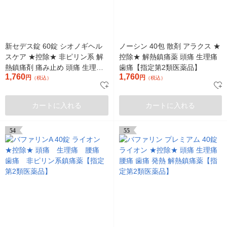
新セデス錠 60錠 シオノギヘル
ノーシン 40包 散剤 アラクス ★
スケア ★控除★ 非ピリン系 解
控除★ 解熱鎮痛薬 頭痛 生理痛
熱鎮痛剤 痛み止め 頭痛 生理痛
歯痛【指定第2類医薬品】
1,760
1,760
【指定第2類医薬品】
円
円
（税込）
（税込）
カートに入れる
カートに入れる
54
55