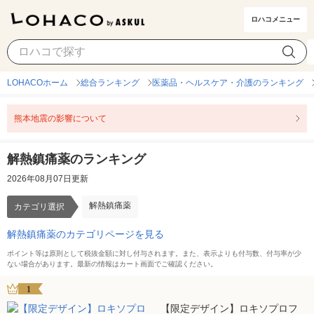
ロハコメニュー
解熱鎮痛薬
カテゴリ選択
LOHACOホーム
総合ランキング
医薬品・ヘルスケア・介護のランキング
熊本地震の影響について
解熱鎮痛薬のランキング
2026年08月07日更新
解熱鎮痛薬
カテゴリ選択
解熱鎮痛薬のカテゴリページを見る
ポイント等は原則として税抜金額に対し付与されます。また、表示よりも付与数、付与率が少
ない場合があります。最新の情報はカート画面でご確認ください。
1
【限定デザイン】ロキソプロフ