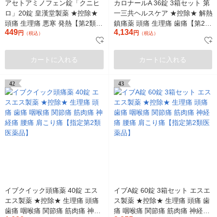
アセトアミノフェン錠「クニヒ
カロナールA 36錠 3箱セット 第
ロ」20錠 皇漢堂製薬 ★控除★
一三共ヘルスケア ★控除★ 解熱
頭痛 生理痛 悪寒 発熱【第2類医
鎮痛薬 頭痛 生理痛 歯痛【第2類
449
4,134
薬品】
円
医薬品】
円
（税込）
（税込）
カートに入れる
カートに入れる
42
43
イブクイック頭痛薬 40錠 エス
イブA錠 60錠 3箱セット エスエ
エス製薬 ★控除★ 生理痛 頭痛
ス製薬 ★控除★ 生理痛 頭痛 歯
歯痛 咽喉痛 関節痛 筋肉痛 神経
痛 咽喉痛 関節痛 筋肉痛 神経痛