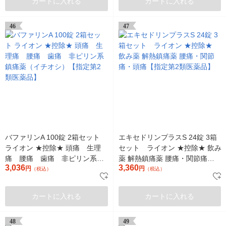
カートに入れる
カートに入れる
46
47
バファリンA 100錠 2箱セット
エキセドリンプラスS 24錠 3箱
ライオン ★控除★ 頭痛 生理
セット ライオン ★控除★ 飲み
痛 腰痛 歯痛 非ピリン系鎮
薬 解熱鎮痛薬 腰痛・関節痛・
3,036
3,360
痛薬（イチオシ）【指定第2類
円
頭痛【指定第2類医薬品】
円
（税込）
（税込）
医薬品】
カートに入れる
カートに入れる
48
49