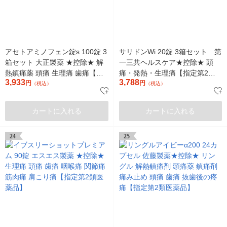
アセトアミノフェン錠s 100錠 3
サリドンWi 20錠 3箱セット 第
箱セット 大正製薬 ★控除★ 解
一三共ヘルスケア★控除★ 頭
熱鎮痛薬 頭痛 生理痛 歯痛【第2
痛・発熱・生理痛【指定第2類
3,933
3,788
類医薬品】
円
医薬品】
円
（税込）
（税込）
カートに入れる
カートに入れる
24
25