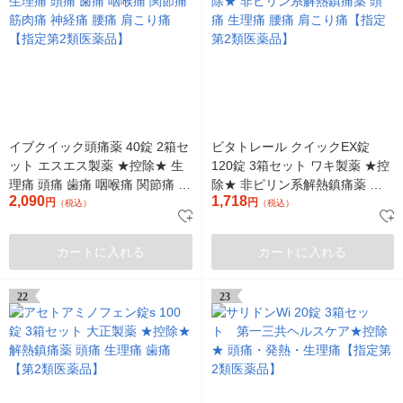
イブクイック頭痛薬 40錠 2箱セ
ビタトレール クイックEX錠
ット エスエス製薬 ★控除★ 生
120錠 3箱セット ワキ製薬 ★控
理痛 頭痛 歯痛 咽喉痛 関節痛 筋
除★ 非ピリン系解熱鎮痛薬 頭痛
2,090
1,718
肉痛 神経痛 腰痛 肩こり痛【指
円
生理痛 腰痛 肩こり痛【指定第2
円
（税込）
（税込）
定第2類医薬品】
類医薬品】
カートに入れる
カートに入れる
22
23