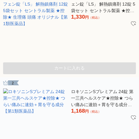
ェン錠「LS」 解熱鎮痛剤 12錠 5
袋セット セントラル製薬 ★控除
1,330
★ 生理痛 頭痛 オリジナル【第1
円
（税込）
類医薬品】
カートに入れる
2
ロキソニンSプレミアム 24錠 第
一三共ヘルスケア★控除★ つら
い痛みに速効＋胃を守る成分
1,168
【第1類医薬品】
円
（税込）