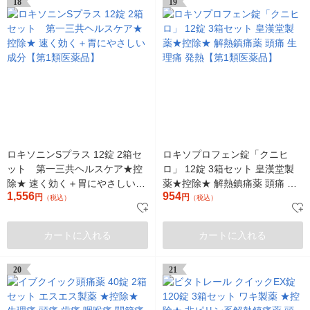
18
19
ロキソニンSプラス 12錠 2箱セ
ロキソプロフェン錠「クニヒ
ット 第一三共ヘルスケア★控
ロ」 12錠 3箱セット 皇漢堂製
除★ 速く効く＋胃にやさしい成
薬★控除★ 解熱鎮痛薬 頭痛 生
1,556
954
分【第1類医薬品】
円
理痛 発熱【第1類医薬品】
円
（税込）
（税込）
カートに入れる
カートに入れる
20
21