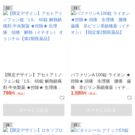
32
33
【限定デザイン】アセトアミノ
バファリンA 100錠 ライオン ★
フェン錠「LS」 60錠 解熱鎮痛
控除★ 頭痛 生理痛 腰痛 歯
剤 中央製薬 ★控除★ 生理痛
痛 非ピリン系鎮痛薬（イチオ
798
1,580
頭痛 解熱（イチオシ） オリジ
円
シ）【指定第2類医薬品】
円
（税込）
（税込）
ナル【第2類医薬品】
カートに入れる
カートに入れる
34
35