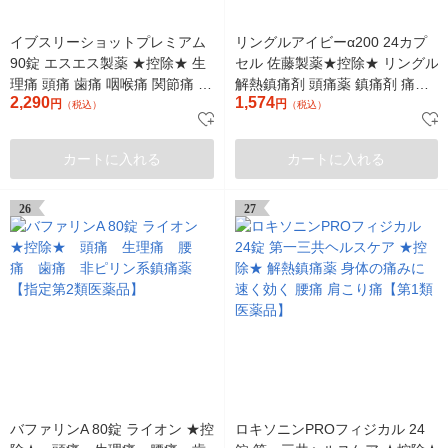
イブスリーショットプレミアム
リングルアイビーα200 24カプ
90錠 エスエス製薬 ★控除★ 生
セル 佐藤製薬★控除★ リングル
理痛 頭痛 歯痛 咽喉痛 関節痛 筋
解熱鎮痛剤 頭痛薬 鎮痛剤 痛み
2,290
1,574
肉痛 肩こり痛【指定第2類医薬
円
止め 頭痛 歯痛 抜歯後の疼痛
円
（税込）
（税込）
品】
【指定第2類医薬品】
カートに入れる
カートに入れる
26
27
バファリンA 80錠 ライオン ★控
ロキソニンPROフィジカル 24