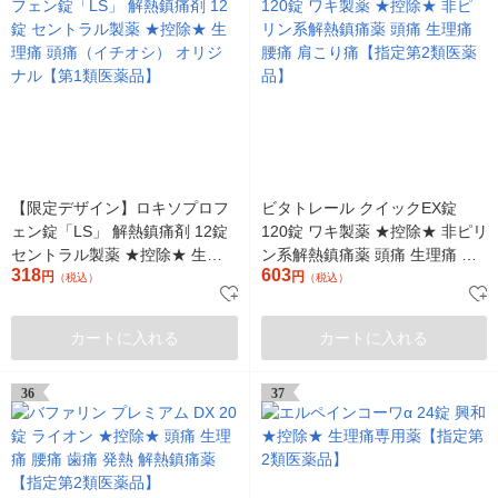
【限定デザイン】ロキソプロフ
ビタトレール クイックEX錠
ェン錠「LS」 解熱鎮痛剤 12錠
120錠 ワキ製薬 ★控除★ 非ピリ
セントラル製薬 ★控除★ 生理痛
ン系解熱鎮痛薬 頭痛 生理痛 腰
318
603
頭痛（イチオシ） オリジナル
円
痛 肩こり痛【指定第2類医薬
円
（税込）
（税込）
【第1類医薬品】
品】
カートに入れる
カートに入れる
36
37