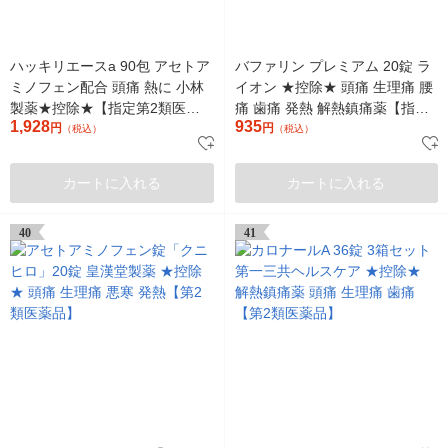
ハッキリエースa 90包 アセトア
バファリン プレミアム 20錠 ラ
ミノフェン配合 頭痛 熱に 小林
イオン ★控除★ 頭痛 生理痛 腰
製薬★控除★【指定第2類医薬
痛 歯痛 発熱 解熱鎮痛薬【指定
1,928
935
品】
円
第2類医薬品】
円
（税込）
（税込）
カートに入れる
カートに入れる
40
41