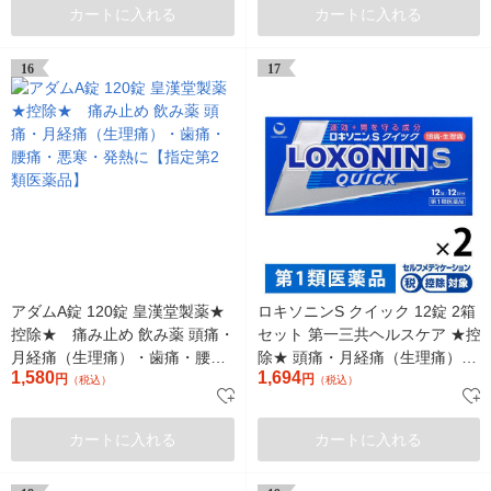
カートに入れる
カートに入れる
16
17
アダムA錠 120錠 皇漢堂製薬★
ロキソニンS クイック 12錠 2箱
控除★ 痛み止め 飲み薬 頭痛・
セット 第一三共ヘルスケア ★控
月経痛（生理痛）・歯痛・腰
除★ 頭痛・月経痛（生理痛）・
1,580
1,694
痛・悪寒・発熱に【指定第2類
円
歯痛・腰痛・悪寒・発熱に【第
円
（税込）
（税込）
医薬品】
1類医薬品】
カートに入れる
カートに入れる