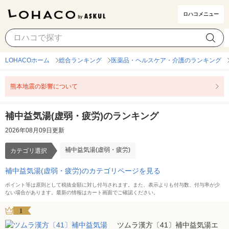
ロハコメニュー
補中益気湯(虚弱・疲労)
カテゴリ選択
LOHACOホーム
総合ランキング
医薬品・ヘルスケア・介護のランキング
熊本地震の影響について
補中益気湯(虚弱・疲労)のランキング
2026年08月09日更新
補中益気湯(虚弱・疲労)
カテゴリ選択
補中益気湯(虚弱・疲労)のカテゴリページを見る
ポイント等は原則として税抜金額に対し付与されます。また、表示よりも付与数、付与率が少
ない場合があります。最新の情報はカート画面でご確認ください。
1
ツムラ漢方〔41〕補中益気湯エ