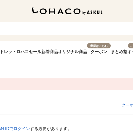
獲得はこちら
レ
トレット
ロハコセール
新着商品
オリジナル商品
クーポン
まとめ割
キ
クー
APAN IDでログイン
する必要があります。