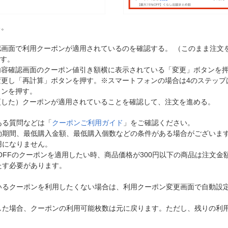
る。
画面で利用クーポンが適用されているのを確認する。 （このまま注文
ます。
内容確認画面のクーポン値引き額横に表示されている「変更」ボタンを
変更し「再計算」ボタンを押す。※スマートフォンの場合は4のステップ
タンを押す。
更した）クーポンが適用されていることを確認して、注文を進める。
ある質問などは「
クーポンご利用ガイド
」をご確認ください。
効期間、最低購入金額、最低購入個数などの条件がある場合がございま
用になりません。
円OFFのクーポンを適用したい時、商品価格が300円以下の商品は注文金額
たす必要があります。
いるクーポンを利用したくない場合は、利用クーポン変更画面で自動設
した場合、クーポンの利用可能枚数は元に戻ります。ただし、残りの利用