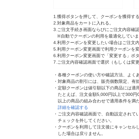
1.
獲得ボタンを押して、クーポンを獲得す
2.
対象商品をカートに入れる。
3.
ご注文手続き画面ならびにご注文内容確認
※自動でクーポンの利用を最適化してい
4.
利用クーポンを変更したい場合はご注文
5.
利用クーポン変更画面で利用クーポンを
6.
利用クーポン変更画面で「変更する」ボ
7.
ご注文内容確認画面で選択（もしくは変
・
各種クーポンの使い方や確認方法、よく
・
対象商品の割引には、販売個数限定、有
・
定額クーポンは値引額以下の商品には適
たとえば、注文金額5,000円以上で300
以上の商品の組み合わせで適用条件を満
詳細を確認する
・
ご注文内容確認画面で、自動設定されて
チェックを外してください。
・
クーポンを利用して注文後にキャンセル
した場合は戻りません。