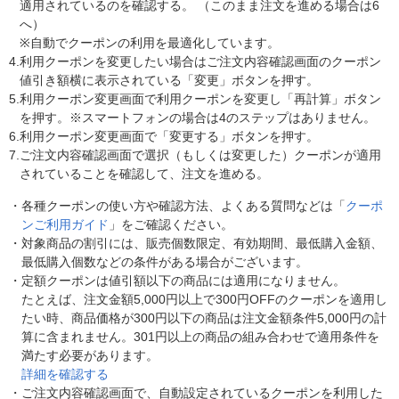
適用されているのを確認する。 （このまま注文を進める場合は6
へ）
※自動でクーポンの利用を最適化しています。
4.
利用クーポンを変更したい場合はご注文内容確認画面のクーポン
値引き額横に表示されている「変更」ボタンを押す。
5.
利用クーポン変更画面で利用クーポンを変更し「再計算」ボタン
を押す。※スマートフォンの場合は4のステップはありません。
6.
利用クーポン変更画面で「変更する」ボタンを押す。
7.
ご注文内容確認画面で選択（もしくは変更した）クーポンが適用
されていることを確認して、注文を進める。
・
各種クーポンの使い方や確認方法、よくある質問などは「
クーポ
ンご利用ガイド
」をご確認ください。
・
対象商品の割引には、販売個数限定、有効期間、最低購入金額、
最低購入個数などの条件がある場合がございます。
・
定額クーポンは値引額以下の商品には適用になりません。
たとえば、注文金額5,000円以上で300円OFFのクーポンを適用し
たい時、商品価格が300円以下の商品は注文金額条件5,000円の計
算に含まれません。301円以上の商品の組み合わせで適用条件を
満たす必要があります。
詳細を確認する
・
ご注文内容確認画面で、自動設定されているクーポンを利用した