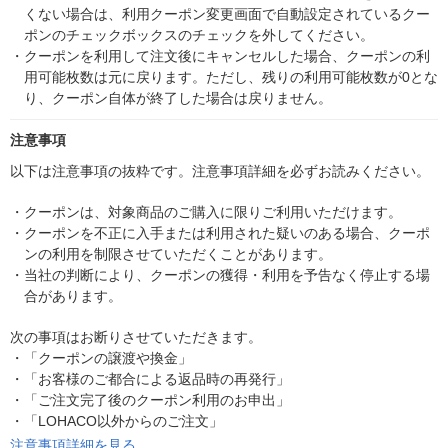
くない場合は、利用クーポン変更画面で自動設定されているクー
ポンのチェックボックスのチェックを外してください。
・
クーポンを利用して注文後にキャンセルした場合、クーポンの利
用可能枚数は元に戻ります。ただし、残りの利用可能枚数が0とな
り、クーポン自体が終了した場合は戻りません。
注意事項
以下は注意事項の抜粋です。注意事項詳細を必ずお読みください。
・
クーポンは、対象商品のご購入に限りご利用いただけます。
・
クーポンを不正に入手または利用された疑いのある場合、クーポ
ンの利用を制限させていただくことがあります。
・
当社の判断により、クーポンの獲得・利用を予告なく停止する場
合があります。
次の事項はお断りさせていただきます。
・
「クーポンの譲渡や換金」
・
「お客様のご都合による返品時の再発行」
・
「ご注文完了後のクーポン利用のお申出」
・
「LOHACO以外からのご注文」
注意事項詳細を見る