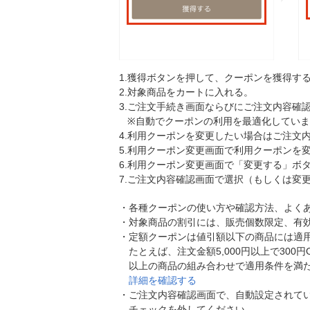
1.
獲得ボタンを押して、クーポンを獲得す
2.
対象商品をカートに入れる。
3.
ご注文手続き画面ならびにご注文内容確認
※自動でクーポンの利用を最適化してい
4.
利用クーポンを変更したい場合はご注文
5.
利用クーポン変更画面で利用クーポンを
6.
利用クーポン変更画面で「変更する」ボ
7.
ご注文内容確認画面で選択（もしくは変
・
各種クーポンの使い方や確認方法、よく
・
対象商品の割引には、販売個数限定、有
・
定額クーポンは値引額以下の商品には適
たとえば、注文金額5,000円以上で300
以上の商品の組み合わせで適用条件を満
詳細を確認する
・
ご注文内容確認画面で、自動設定されて
チェックを外してください。