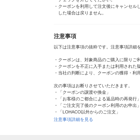
・
クーポンを利用して注文後にキャンセル
した場合は戻りません。
注意事項
以下は注意事項の抜粋です。注意事項詳細
・
クーポンは、対象商品のご購入に限りご
・
クーポンを不正に入手または利用された
・
当社の判断により、クーポンの獲得・利
次の事項はお断りさせていただきます。
・
「クーポンの譲渡や換金」
・
「お客様のご都合による返品時の再発行
・
「ご注文完了後のクーポン利用のお申出
・
「LOHACO以外からのご注文」
注意事項詳細を見る