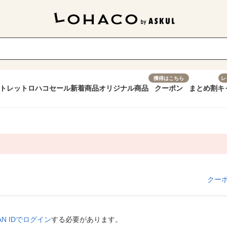
獲得はこちら
レ
トレット
ロハコセール
新着商品
オリジナル商品
クーポン
まとめ割
キ
クー
APAN IDでログイン
する必要があります。