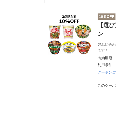
10％OFF
【選び
ン
好みに合わ
です！
有効期限：2
利用条件：
クーポンご
このクーポ