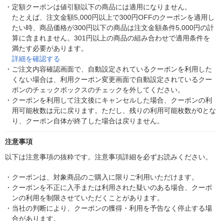
・
定額クーポンは値引額以下の商品には適用になりません。
たとえば、注文金額5,000円以上で300円OFFのクーポンを適用し
たい時、商品価格が300円以下の商品は注文金額条件5,000円の計
算に含まれません。301円以上の商品の組み合わせで適用条件を
満たす必要があります。
詳細を確認する
・
ご注文内容確認画面で、自動設定されているクーポンを利用した
くない場合は、利用クーポン変更画面で自動設定されているクー
ポンのチェックボックスのチェックを外してください。
・
クーポンを利用して注文後にキャンセルした場合、クーポンの利
用可能枚数は元に戻ります。ただし、残りの利用可能枚数が0とな
り、クーポン自体が終了した場合は戻りません。
注意事項
以下は注意事項の抜粋です。注意事項詳細を必ずお読みください。
・
クーポンは、対象商品のご購入に限りご利用いただけます。
・
クーポンを不正に入手または利用された疑いのある場合、クーポ
ンの利用を制限させていただくことがあります。
・
当社の判断により、クーポンの獲得・利用を予告なく停止する場
合があります。