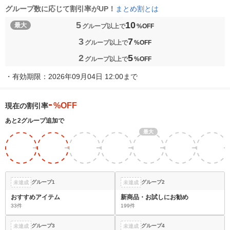
まとめ割とは
グループ数に応じて割引率がUP！
5
10
最大
グループ以上で
%OFF
3
7
グループ以上で
%OFF
2
5
グループ以上で
%OFF
・
有効期限：2026年09月04日 12:00まで
-
%OFF
現在の割引率
あと2グループ追加で
最大
5
7
7
10
10
10
%
%
%
%
%
%
商品を
OFF
OFF
OFF
OFF
OFF
OFF
選ぶ
グループ1
グループ2
未達成
未達成
おすすめアイテム
新商品・お試しにお勧め
33件
199件
グループ3
グループ4
未達成
未達成