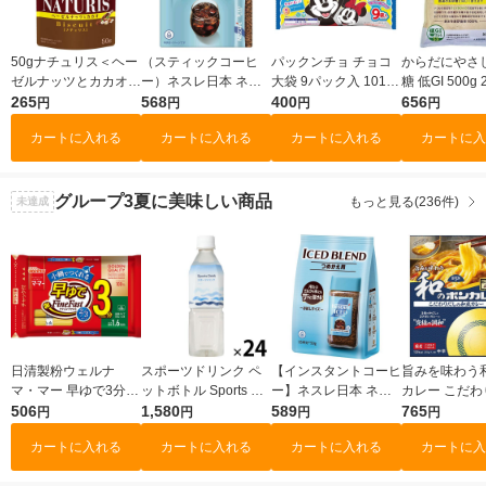
50gナチュリス＜ヘー
（スティックコーヒ
パックンチョ チョコ
からだにやさ
ゼルナッツとカカオ＞
ー）ネスレ日本 ネス
大袋 9パック入 101g
糖 低GI 500g
1袋 森永製菓 ビス
265
カフェ アイスブレン
568
1袋 森永製菓 チョコ
400
うきび原料10
656
円
円
円
円
ケット クッキー 食
ド スティック ブラッ
レート小分け 小袋
ック付き袋 大
カートに入れる
カートに入れる
カートに入れる
カートに入
物繊維 鉄分
ク 1箱（20本入）
食べきりサイズ
グループ3
夏に美味しい商品
もっと見る(236件)
未達成
日清製粉ウェルナ
スポーツドリンク ペ
【インスタントコーヒ
旨みを味わう
マ・マー 早ゆで3分ス
ットボトル Sports Dri
ー】ネスレ日本 ネス
カレー こだわ
パゲティ2/3サイズ1.6
506
nk 500ml 1箱（24本
1,580
カフェ アイスブレン
589
の和風カレ
765
円
円
円
円
mm チャック付結束タ
入） ライフドリンク
ド 1袋（50g）
1セット（1個（
カートに入れる
カートに入れる
カートに入れる
カートに入
イプ （400g） ×1個
カンパニー オリジナ
g）×3） レ
ル スポドリ オリジナ
1セット（1個