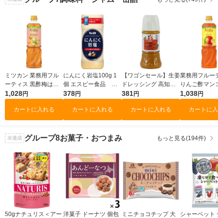
ミツカン 業務用フル
にんにく岩塩100g 1
【ワゴンセール】生姜
業務用フル
ーティス 黒酢梅はち
個 エスビー食品 万
ドレッシング 高知の
りんご酢マン
みつ（6倍濃縮）1000
1,028
能調味料
378
生姜でぬくもるぜよど
381
倍濃縮タイプ）
1,038
円
円
円
円
ml 1本 大容量 飲むお
っさり野菜ドレッシン
ml 1本 ミツ
カートに入れる
カートに入れる
カートに入れる
カートに入
酢
グ200ml 1本 野菜で野
用
菜を食べる グラッツ
ェミーレ しょうが
グループ8
お菓子・おつまみ
もっと見る(194件)
未達成
50gナチュリス＜アー
洋菓子 ドーナツ 個包
ミニチョコチップ 大
シャーベット 