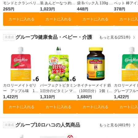
モンドとクランベリー
装 あんどーなつ 約13
袋 8パック入 139g 1
ペット 棒アイ
＞ 1袋 森永製菓
265
個入 200g 1セット（1
1,023
袋 森永製菓 クッキー
448
装 暑さ対策 
378
円
円
円
円
ビスケット クッキ
袋×3） クリート
小分け 小袋 食べき
果汁凍らせて
カートに入れる
カートに入れる
カートに入れる
カートに入
ー 食物繊維 鉄分
りサイズ
ャーベット 1
グループ9
健康食品・ベビー・介護
もっと見る(251件)
未達成
カロリーメイトゼリ
パーフェクトビタミン
ネイチャーメイド 鉄
カロリーメイ
ー アップル味 1セ
1日分のビタミン マス
（100日分） 1個（20
グレープフルー
ット（1個（215g）×
1,422
カット味 1セット（1
1,310
0粒） 大塚製薬 サプ
1,680
セット（1個×
1,422
円
円
円
円
6） バランス栄養
個（180g）×6） ハウ
リメント
ンス栄養食 大
カートに入れる
カートに入れる
カートに入れる
カートに入
食 大塚製薬
スウェルネスフーズ
ゼリー飲料
グループ10
ロハコの人気商品
もっと見る(481件)
未達成