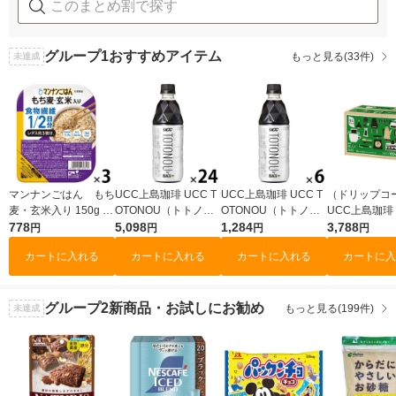
グループ1
おすすめアイテム
もっと見る(33件)
未達成
マンナンごはん もち
UCC上島珈琲 UCC T
UCC上島珈琲 UCC T
（ドリップコ
麦・玄米入り 150g 3
OTONOU（トトノ
OTONOU（トトノ
UCC上島珈琲
個 大塚食品
778
ウ） by BLACK無糖 5
5,098
ウ） by BLACK無糖 5
1,284
珈琲ドリップ
3,788
円
円
円
円
00ml 1箱（24本入）
00ml 1セット（6本）
深いコクのス
カートに入れる
カートに入れる
カートに入れる
カートに入
ブレンド 1箱（
入）
グループ2
新商品・お試しにお勧め
もっと見る(199件)
未達成