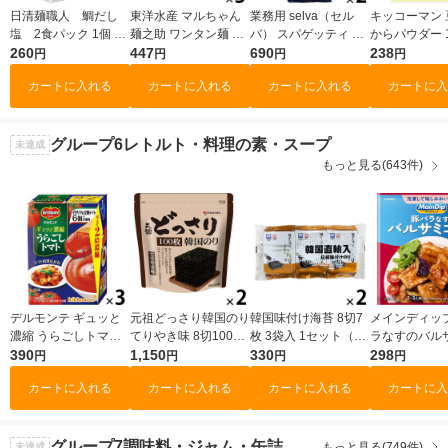
日清麺職人 鯛だし
東洋水産 マルちゃん
業務用 selva（セル
キッコーマン 
塩 2食パック 1個 日
麺之助 ワンタン麺 中
バ） スパゲッティ 1.7
からパウダー 1
清食品
260
華そば 1セット（3
447
mm 1セット（1袋（1
690
個
238
円
円
円
円
個）
kg）×2） ゆで時間8
カートに入れる
カートに入れる
カートに入れる
カートに入
分 パスタ スパゲティ
大容量
グループ6
レトルト・料理の素・スープ
未達成
もっと見る(643件)
デルモンテ ギュッと
元祖どっさり韓国のり
韓国味付け海苔 8切7
メインディップ
濃縮 うらごしトマト
てりやき味 8切100枚
枚 3袋入 1セット（1
ラなすのバル
200g 1セット（1個×
390
チャック付き 1セット
1,150
個×2）オリオンジャ
330
め 1個（2〜
298
円
円
円
円
3）キッコーマン 紙パ
（1個×2）オリオンジ
コー
(冷凍ストッ
カートに入れる
カートに入れる
カートに入れる
カートに入
ック
ャコー
肉にしみ込む
時短 大塚食品
グループ7
調味料・ジャム・缶詰
もっと見る(749件)
未達成