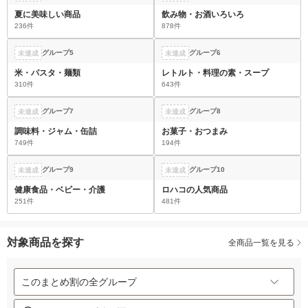
夏に美味しい商品
飲み物・お酒いろいろ
236件
878件
グループ5
グループ6
未達成
未達成
米・パスタ・麺類
レトルト・料理の素・スープ
310件
643件
グループ7
グループ8
未達成
未達成
調味料・ジャム・缶詰
お菓子・おつまみ
749件
194件
グループ9
グループ10
未達成
未達成
健康食品・ベビー・介護
ロハコの人気商品
251件
481件
対象商品を探す
全商品一覧を見る
このまとめ割の全グループ