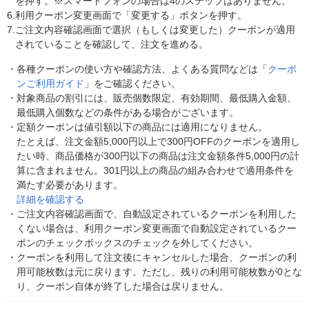
を押す。※スマートフォンの場合は4のステップはありません。
6.
利用クーポン変更画面で「変更する」ボタンを押す。
7.
ご注文内容確認画面で選択（もしくは変更した）クーポンが適用
されていることを確認して、注文を進める。
・
各種クーポンの使い方や確認方法、よくある質問などは「
クーポ
ンご利用ガイド
」をご確認ください。
・
対象商品の割引には、販売個数限定、有効期間、最低購入金額、
最低購入個数などの条件がある場合がございます。
・
定額クーポンは値引額以下の商品には適用になりません。
たとえば、注文金額5,000円以上で300円OFFのクーポンを適用し
たい時、商品価格が300円以下の商品は注文金額条件5,000円の計
算に含まれません。301円以上の商品の組み合わせで適用条件を
満たす必要があります。
詳細を確認する
・
ご注文内容確認画面で、自動設定されているクーポンを利用した
くない場合は、利用クーポン変更画面で自動設定されているクー
ポンのチェックボックスのチェックを外してください。
・
クーポンを利用して注文後にキャンセルした場合、クーポンの利
用可能枚数は元に戻ります。ただし、残りの利用可能枚数が0とな
り、クーポン自体が終了した場合は戻りません。