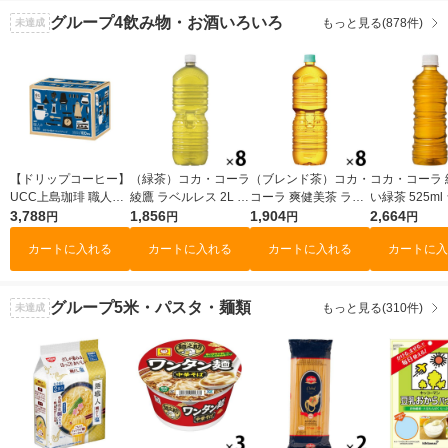
ル
グループ4
飲み物・お酒いろいろ
もっと見る(878件)
未達成
【ドリップコーヒー】
（緑茶）コカ・コーラ
（ブレンド茶）コカ・
コカ・コーラ 
UCC上島珈琲 職人の
綾鷹 ラベルレス 2L 1
コーラ 爽健美茶 ラベ
い緑茶 525ml
珈琲 まろやか味のマ
3,788
箱（8本入）
1,856
ルレス 2L 1箱（8本
1,904
レス 1箱（2
2,664
円
円
円
円
イルドブレンド 1箱
入）
カートに入れる
カートに入れる
カートに入れる
カートに入
（100袋入）
グループ5
米・パスタ・麺類
もっと見る(310件)
未達成