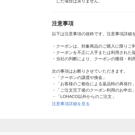
した場合は戻りません。
注意事項
以下は注意事項の抜粋です。注意事項詳細
・
クーポンは、対象商品のご購入に限りご
・
クーポンを不正に入手または利用された
・
当社の判断により、クーポンの獲得・利
次の事項はお断りさせていただきます。
・
「クーポンの譲渡や換金」
・
「お客様のご都合による返品時の再発行
・
「ご注文完了後のクーポン利用のお申出
・
「LOHACO以外からのご注文」
注意事項詳細を見る