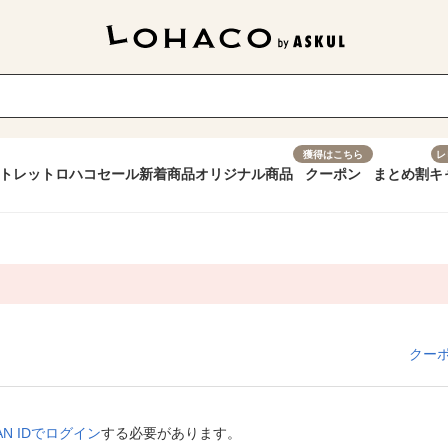
獲得はこちら
レ
トレット
ロハコセール
新着商品
オリジナル商品
クーポン
まとめ割
キ
クー
APAN IDでログイン
する必要があります。