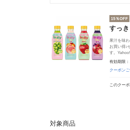
15％OFF
すっき
果汁を味わ
お買い得♪
す。Yah
有効期限：2
クーポンご
このクーポ
対象商品