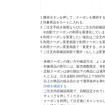
1.
獲得ボタンを押して、クーポンを獲得す
2.
対象商品をカートに入れる。
3.
ご注文手続き画面ならびにご注文内容確認
※自動でクーポンの利用を最適化してい
4.
利用クーポンを変更したい場合はご注文
5.
利用クーポン変更画面で利用クーポンを
6.
利用クーポン変更画面で「変更する」ボ
7.
ご注文内容確認画面で選択（もしくは変
・
各種クーポンの使い方や確認方法、よく
・
対象商品の割引には、販売個数限定、有
・
定額クーポンは値引額以下の商品には適
たとえば、注文金額5,000円以上で300
以上の商品の組み合わせで適用条件を満
詳細を確認する
・
ご注文内容確認画面で、自動設定されて
チェックを外してください。
・
クーポンを利用して注文後にキャンセル