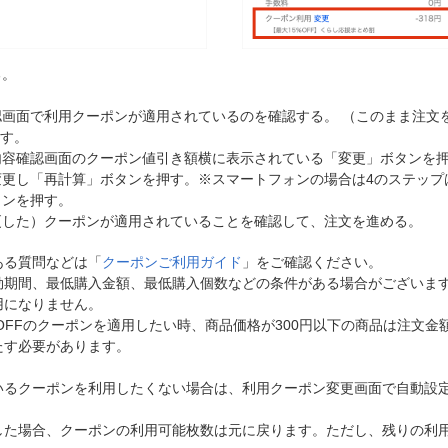
る。
画面で利用クーポンが適用されているのを確認する。 （このまま注文
ます。
内容確認画面のクーポン値引き額横に表示されている「変更」ボタンを
変更し「再計算」ボタンを押す。※スマートフォンの場合は4のステップ
タンを押す。
更した）クーポンが適用されていることを確認して、注文を進める。
ある質問などは「
クーポンご利用ガイド
」をご確認ください。
効期間、最低購入金額、最低購入個数などの条件がある場合がございま
用になりません。
円OFFのクーポンを適用したい時、商品価格が300円以下の商品は注文金額
たす必要があります。
いるクーポンを利用したくない場合は、利用クーポン変更画面で自動設
した場合、クーポンの利用可能枚数は元に戻ります。ただし、残りの利用