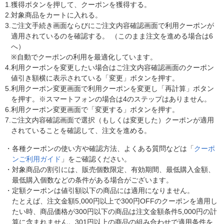
1.
獲得ボタンを押して、クーポンを獲得する。
2.
対象商品をカートに入れる。
3.
ご注文手続き画面ならびにご注文内容確認画面で利用クーポンが
適用されているのを確認する。 （このまま注文を進める場合は6
へ）
※自動でクーポンの利用を最適化しています。
4.
利用クーポンを変更したい場合はご注文内容確認画面のクーポン
値引き額横に表示されている「変更」ボタンを押す。
5.
利用クーポン変更画面で利用クーポンを変更し「再計算」ボタン
を押す。※スマートフォンの場合は4のステップはありません。
6.
利用クーポン変更画面で「変更する」ボタンを押す。
7.
ご注文内容確認画面で選択（もしくは変更した）クーポンが適用
されていることを確認して、注文を進める。
・
各種クーポンの使い方や確認方法、よくある質問などは「
クーポ
ンご利用ガイド
」をご確認ください。
・
対象商品の割引には、販売個数限定、有効期間、最低購入金額、
最低購入個数などの条件がある場合がございます。
・
定額クーポンは値引額以下の商品には適用になりません。
たとえば、注文金額5,000円以上で300円OFFのクーポンを適用し
たい時、商品価格が300円以下の商品は注文金額条件5,000円の計
算に含まれません。301円以上の商品の組み合わせで適用条件を