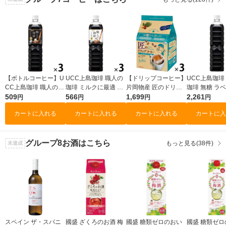
【ボトルコーヒー】U
UCC上島珈琲 職人の
【ドリップコーヒー】
UCC上島珈琲
CC上島珈琲 職人の珈
珈琲 ミルクに最適 90
片岡物産 匠のドリッ
珈琲 無糖 ラ
琲 無糖 900ml 1セッ
509
0ml 1セット（3本）
566
プコーヒー リッチブ
1,699
ボトル 900ml
2,261
円
円
円
円
ト（3本）
レンド 1セット（8袋
2本入）
カートに入れる
カートに入れる
カートに入れる
カートに入
入×3パック）
グループ8
お酒はこちら
もっと見る(38件)
未達成
スペイン ザ・スパニ
國盛 ざくろのお酒 梅
國盛 糖類ゼロのおい
國盛 糖類ゼロ