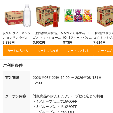
炭酸水 ウィルキンソ
【機能性表示食品】カ
カゴメ 野菜生活100 1
【機能性表示
ン タンサン ラベルレ
ゴメ トマトジュース
00ml アソートパック
ゴメ トマトジ
スボトル 500ml 1セッ
3,798
食塩無添加 ラベルレ
3,952
1箱（12本入） 飲みき
973
食塩無添加 ラ
7,614
円
円
円
円
ト（48本）アサヒ飲
ス 720ml 1箱（15本
りサイズ お出かけ お
ス 720ml 1
カートに入れる
カートに入れる
カートに入れる
カートに入
料
入）
やつ
0本）
ご利用条件
有効期限
2026年06月22日 12:00 〜 2026年08月31日
12:00
クーポン内容
対象商品を購入したグループ数に応じて割引
・
4グループ以上で15%OFF
・
3グループ以上で10%OFF
・
2グループ以上で5%OFF