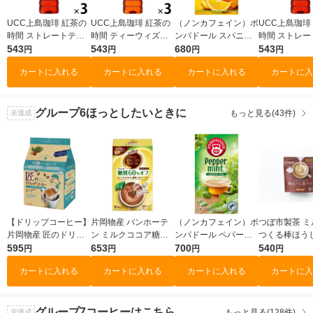
UCC上島珈琲 紅茶の
UCC上島珈琲 紅茶の
（ノンカフェイン）ポ
UCC上島珈琲
時間 ストレートティ
時間 ティーウィズレ
ンパドール スパニッ
時間 ストレー
ー 無糖 900ml 1セッ
543
モン 低糖 900ml 1セ
543
シュオレンジ 1箱(20
680
ー 低糖 900m
543
円
円
円
円
ト（3本）
ット（3本）
バッグ入)（ティーバ
ト（3本）
カートに入れる
カートに入れる
カートに入れる
カートに入
ッグ）
グループ6
ほっとしたいときに
もっと見る(43件)
未達成
【ドリップコーヒー】
片岡物産 バンホーテ
（ノンカフェイン）ポ
つぼ市製茶 ミ
片岡物産 匠のドリッ
ン ミルクココア糖質6
ンパドール ペパーミ
つくる棒ほう
プコーヒー リッチブ
595
0%オフ 1箱（10本
653
ント 1箱(20バッグ入)
700
1袋（80g）
540
円
円
円
円
レンド 1パック（8袋
入）
（ティーバッグ）
カートに入れる
カートに入れる
カートに入れる
カートに入
入）
グループ7
コーヒーはこちら
もっと見る(128件)
未達成