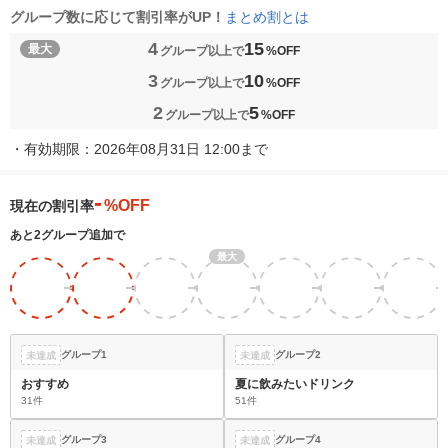
まとめ割とは
グループ数に応じて割引率がUP！
4
15
最大
グループ以上で
%OFF
3
10
グループ以上で
%OFF
2
5
グループ以上で
%OFF
・
有効期限：2026年08月31日 12:00まで
-
%OFF
現在の割引率
あと2グループ追加で
最大
5
10
15
15
15
15
%
%
%
%
%
%
商品を
OFF
OFF
OFF
OFF
OFF
OFF
選ぶ
グループ1
グループ2
未達成
未達成
おすすめ
夏に飲みたいドリンク
31件
51件
グループ3
グループ4
未達成
未達成