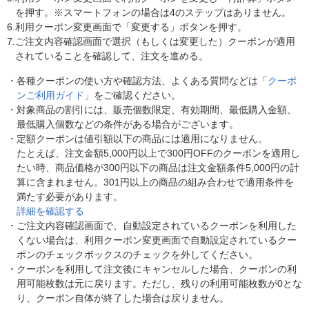
を押す。※スマートフォンの場合は4のステップはありません。
6.
利用クーポン変更画面で「変更する」ボタンを押す。
7.
ご注文内容確認画面で選択（もしくは変更した）クーポンが適用
されていることを確認して、注文を進める。
・
各種クーポンの使い方や確認方法、よくある質問などは「
クーポ
ンご利用ガイド
」をご確認ください。
・
対象商品の割引には、販売個数限定、有効期間、最低購入金額、
最低購入個数などの条件がある場合がございます。
・
定額クーポンは値引額以下の商品には適用になりません。
たとえば、注文金額5,000円以上で300円OFFのクーポンを適用し
たい時、商品価格が300円以下の商品は注文金額条件5,000円の計
算に含まれません。301円以上の商品の組み合わせで適用条件を
満たす必要があります。
詳細を確認する
・
ご注文内容確認画面で、自動設定されているクーポンを利用した
くない場合は、利用クーポン変更画面で自動設定されているクー
ポンのチェックボックスのチェックを外してください。
・
クーポンを利用して注文後にキャンセルした場合、クーポンの利
用可能枚数は元に戻ります。ただし、残りの利用可能枚数が0とな
り、クーポン自体が終了した場合は戻りません。