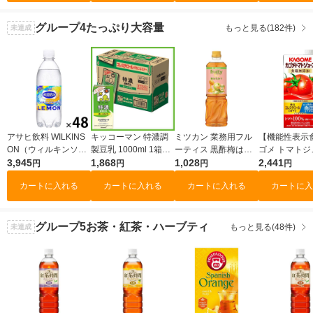
グループ4
たっぷり大容量
もっと見る(182件)
未達成
アサヒ飲料 WILKINS
キッコーマン 特濃調
ミツカン 業務用フル
【機能性表示
ON（ウィルキンソ
製豆乳 1000ml 1箱
ーティス 黒酢梅はち
ゴメ トマトジ
ン）タンサン レモン
3,945
（6本入）
1,868
みつ（6倍濃縮）1000
1,028
食塩無添加 1L
2,441
円
円
円
円
500ml 1セット（48
ml 1本 大容量 飲むお
本入）【野菜
カートに入れる
カートに入れる
カートに入れる
カートに入
本）
酢
ス】
グループ5
お茶・紅茶・ハーブティ
もっと見る(48件)
未達成