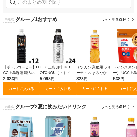
グループ1
おすすめ
もっと見る(31件)
未達成
【ボトルコーヒー】U
UCC上島珈琲 UCC T
ミツカン 業務用 フル
（インスタン
CC上島珈琲 職人の珈
OTONOU（トトノ
ーティス まろやかり
ー） UCC上島
琲 無糖 900ml 1箱（1
2,033
ウ） by BLACK無糖 5
5,098
んご酢ドリンク 1000
823
CC ミルクコー
538
円
円
円
円
2本入）
00ml 1箱（24本入）
ml ６倍濃縮 大容
袋（180g）
カートに入れる
カートに入れる
カートに入れる
カートに入
量 飲むお酢 リンゴ
酢
グループ2
夏に飲みたいドリンク
もっと見る(51件)
未達成