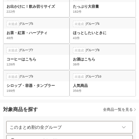
お出かけに！飲み切りサイズ
たっぷり大容量
222件
182件
グループ5
グループ6
未達成
未達成
お茶・紅茶・ハーブティ
ほっとしたいときに
48件
43件
グループ7
グループ8
未達成
未達成
コーヒーはこちら
お酒はこちら
128件
38件
グループ9
グループ10
未達成
未達成
シロップ・容器・タンブラー
人気商品
199件
356件
対象商品を探す
全商品一覧を見る
このまとめ割の全グループ