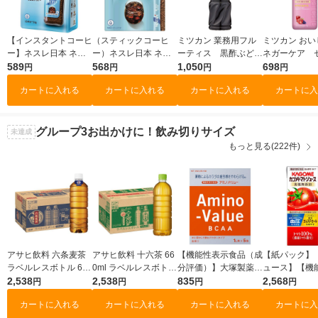
【インスタントコーヒ
（スティックコーヒ
ミツカン 業務用フル
ミツカン おい
ー】ネスレ日本 ネス
ー）ネスレ日本 ネス
ーティス 黒酢ぶどう
ネガーケア 
カフェ アイスブレン
589
カフェ アイスブレン
568
＆ベリーミックス 100
1,050
＆ざくろ 500m
698
円
円
円
円
ド 1袋（50g）
ド スティック ブラッ
0ml 6倍濃縮タイプ 大
希釈用 りんご
カートに入れる
カートに入れる
カートに入れる
カートに入
ク 1箱（20本入）
容量 飲むお酢 1本
ゴ酢 ビネガ
ク
グループ3
お出かけに！飲み切りサイズ
未達成
もっと見る(222件)
アサヒ飲料 六条麦茶
アサヒ飲料 十六茶 66
【機能性表示食品（成
【紙パック】
ラベルレスボトル 660
0ml ラベルレスボトル
分評価）】大塚製薬
ュース】【機
ml 1箱（24本入）
2,538
1箱（24本入）
2,538
アミノバリュー パウ
835
食品】カゴメ 
2,568
円
円
円
円
ダー（1リットル用）
ジュース 食塩
カートに入れる
カートに入れる
カートに入れる
カートに入
1箱（5袋入）
200ml 1箱（