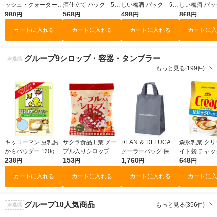
ッシュ・クォーター
酒仕立て パック 500
しい梅酒 パック 500
しい梅酒 パッ
白ワイン 辛口 750ml
980
ml 1本 中埜酒造 リ
568
ml 1本 中埜酒造 梅
498
1本 中埜酒造
868
円
円
円
円
1本 国分
キュール
酒
カートに入れる
カートに入れる
カートに入れる
カートに入
グループ9
シロップ・容器・タンブラー
未達成
もっと見る(199件)
キッコーマン 豆乳お
サクラ食品工業 メー
DEAN ＆ DELUCA
森永乳業 クリ
からパウダー 120g 1
プル入りシロップ ポ
クーラーバッグ 保冷
イト袋 チャッ
個
238
ーション 1袋（４個
153
バッグ グレー S 1個
1,760
1袋（180g
648
円
円
円
円
入）
ーパウダー コ
カートに入れる
カートに入れる
カートに入れる
カートに入
ミルク 低脂肪
え
グループ10
人気商品
もっと見る(356件)
未達成