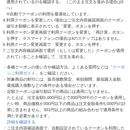
適用されているのを確認する。 （このまま注文を進める場合は6
へ）
※自動でクーポンの利用を最適化しています。
4.
利用クーポンを変更したい場合はご注文内容確認画面のクーポン
値引き額横に表示されている「変更」ボタンを押す。
5.
利用クーポン変更画面で利用クーポンを変更し「再計算」ボタン
を押す。※スマートフォンの場合は4のステップはありません。
6.
利用クーポン変更画面で「変更する」ボタンを押す。
7.
ご注文内容確認画面で選択（もしくは変更した）クーポンが適用
されていることを確認して、注文を進める。
・
各種クーポンの使い方や確認方法、よくある質問などは「
クーポ
ンご利用ガイド
」をご確認ください。
・
対象商品の割引には、販売個数限定、有効期間、最低購入金額、
最低購入個数などの条件がある場合がございます。
・
定額クーポンは値引額以下の商品には適用になりません。
たとえば、注文金額5,000円以上で300円OFFのクーポンを適用し
たい時、商品価格が300円以下の商品は注文金額条件5,000円の計
算に含まれません。301円以上の商品の組み合わせで適用条件を
満たす必要があります。
詳細を確認する
・
ご注文内容確認画面で、自動設定されているクーポンを利用した