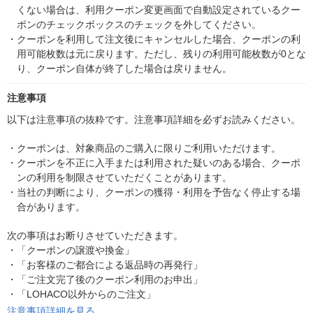
くない場合は、利用クーポン変更画面で自動設定されているクー
ポンのチェックボックスのチェックを外してください。
・
クーポンを利用して注文後にキャンセルした場合、クーポンの利
用可能枚数は元に戻ります。ただし、残りの利用可能枚数が0とな
り、クーポン自体が終了した場合は戻りません。
注意事項
以下は注意事項の抜粋です。注意事項詳細を必ずお読みください。
・
クーポンは、対象商品のご購入に限りご利用いただけます。
・
クーポンを不正に入手または利用された疑いのある場合、クーポ
ンの利用を制限させていただくことがあります。
・
当社の判断により、クーポンの獲得・利用を予告なく停止する場
合があります。
次の事項はお断りさせていただきます。
・
「クーポンの譲渡や換金」
・
「お客様のご都合による返品時の再発行」
・
「ご注文完了後のクーポン利用のお申出」
・
「LOHACO以外からのご注文」
注意事項詳細を見る