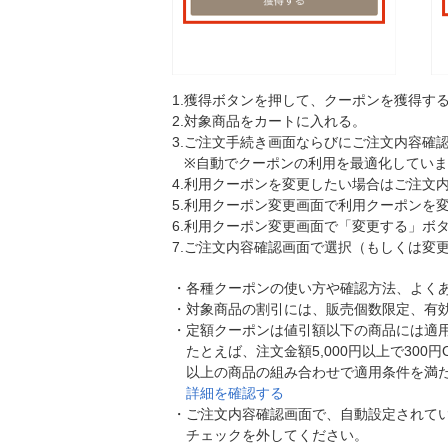
1.
獲得ボタンを押して、クーポンを獲得す
2.
対象商品をカートに入れる。
3.
ご注文手続き画面ならびにご注文内容確認
※自動でクーポンの利用を最適化してい
4.
利用クーポンを変更したい場合はご注文
5.
利用クーポン変更画面で利用クーポンを
6.
利用クーポン変更画面で「変更する」ボ
7.
ご注文内容確認画面で選択（もしくは変
・
各種クーポンの使い方や確認方法、よく
・
対象商品の割引には、販売個数限定、有
・
定額クーポンは値引額以下の商品には適
たとえば、注文金額5,000円以上で300
以上の商品の組み合わせで適用条件を満
詳細を確認する
・
ご注文内容確認画面で、自動設定されて
チェックを外してください。