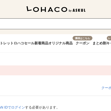
獲得はこちら
レ
トレット
ロハコセール
新着商品
オリジナル商品
クーポン
まとめ割
キ
クー
APAN IDでログイン
する必要があります。