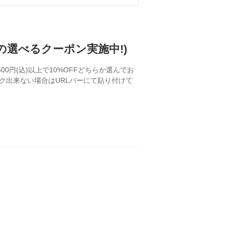
Fの選べるクーポン実施中!)
00円(込)以上で10%OFFどちらか選んでお
がクリック出来ない場合はURLバーにて貼り付けて