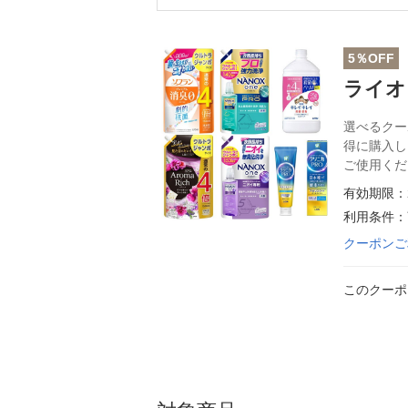
5％OFF
ライオ
選べるクーポ
得に購入しよ
ご使用くだ
有効期限：2
利用条件：
クーポンご
このクーポ