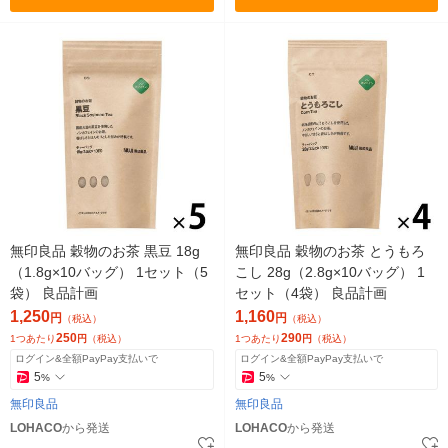
無印良品 穀物のお茶 黒豆 18g
無印良品 穀物のお茶 とうもろ
（1.8g×10バッグ） 1セット（5
こし 28g（2.8g×10バッグ） 1
袋） 良品計画
セット（4袋） 良品計画
1,250
1,160
円
円
（税込）
（税込）
250
290
1つあたり
円
（税込）
1つあたり
円
（税込）
ログイン&全額PayPay支払いで
ログイン&全額PayPay支払いで
5
5
%
%
無印良品
無印良品
LOHACO
から発送
LOHACO
から発送