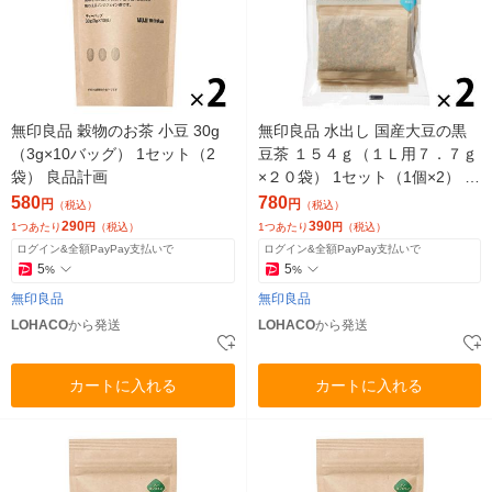
無印良品 穀物のお茶 小豆 30g
無印良品 水出し 国産大豆の黒
（3g×10バッグ） 1セット（2
豆茶 １５４ｇ（１Ｌ用７．７ｇ
袋） 良品計画
×２０袋） 1セット（1個×2） 良
品計画
580
780
円
円
（税込）
（税込）
290
390
1つあたり
円
（税込）
1つあたり
円
（税込）
ログイン&全額PayPay支払いで
ログイン&全額PayPay支払いで
5
5
%
%
無印良品
無印良品
LOHACO
から発送
LOHACO
から発送
カートに入れる
カートに入れる