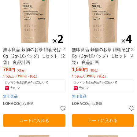
無印良品 穀物のお茶 韃靼そば 2
無印良品 穀物のお茶 韃靼そば 2
0g（2g×10バッグ） 1セット（2
0g（2g×10バッグ） 1セット（4
袋） 良品計画
袋） 良品計画
780
1,560
円
円
（税込）
（税込）
390
390
1つあたり
円
（税込）
1つあたり
円
（税込）
ログイン&全額PayPay支払いで
ログイン&全額PayPay支払いで
5
5
%
%
無印良品
無印良品
LOHACO
から発送
LOHACO
から発送
カートに入れる
カートに入れる