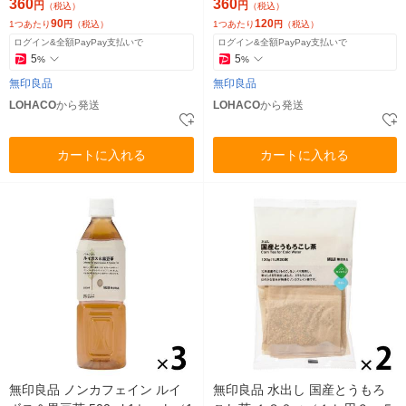
360
360
円
円
（税込）
（税込）
90
120
1つあたり
円
（税込）
1つあたり
円
（税込）
ログイン&全額PayPay支払いで
ログイン&全額PayPay支払いで
5
5
%
%
無印良品
無印良品
LOHACO
から発送
LOHACO
から発送
カートに入れる
カートに入れる
無印良品 ノンカフェイン ルイ
無印良品 水出し 国産とうもろ