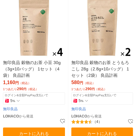
無印良品 穀物のお茶 小豆 30g
無印良品 穀物のお茶 とうもろ
（3g×10バッグ） 1セット（4
こし 28g（2.8g×10バッグ） 1
袋） 良品計画
セット（2袋） 良品計画
1,160
580
円
円
（税込）
（税込）
290
290
1つあたり
円
（税込）
1つあたり
円
（税込）
ログイン&全額PayPay支払いで
ログイン&全額PayPay支払いで
5
5
%
%
無印良品
無印良品
LOHACO
から発送
LOHACO
から発送
（4）
カートに入れる
カートに入れる