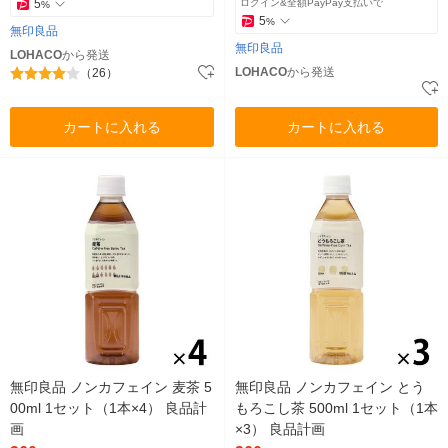
5
ログイン&全額PayPay支払いで
%
5
%
無印良品
無印良品
LOHACO
から発送
LOHACO
から発送
（26）
カートに入れる
カートに入れる
無印良品 ノンカフェイン 麦茶 5
無印良品 ノンカフェイン とう
00ml 1セット（1本×4） 良品計
もろこし茶 500ml 1セット（1本
画
×3） 良品計画