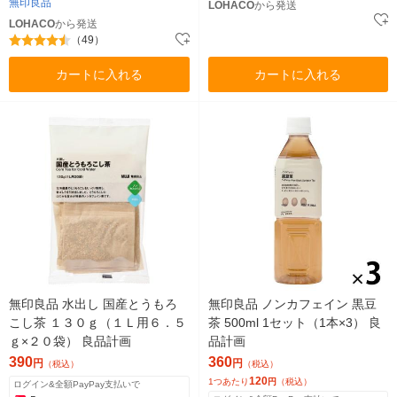
無印良品
LOHACO
から発送
LOHACO
から発送
（49）
カートに入れる
カートに入れる
無印良品 水出し 国産とうもろ
無印良品 ノンカフェイン 黒豆
こし茶 １３０ｇ（１Ｌ用６．５
茶 500ml 1セット（1本×3） 良
ｇ×２０袋） 良品計画
品計画
390
360
円
円
（税込）
（税込）
120
1つあたり
円
（税込）
ログイン&全額PayPay支払いで