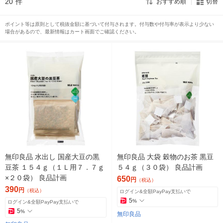
20
件
おすすめ順
切替
ポイント等は原則として税抜金額に基づいて付与されます。付与数や付与率が表示より少ない
場合があるので、最新情報はカート画面でご確認ください。
無印良品 水出し 国産大豆の黒
無印良品 大袋 穀物のお茶 黒豆
豆茶 １５４ｇ（１Ｌ用７．７ｇ
５４ｇ（３０袋） 良品計画
×２０袋） 良品計画
650
円
（税込）
390
円
（税込）
ログイン&全額PayPay支払いで
5
%
ログイン&全額PayPay支払いで
5
%
無印良品