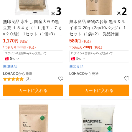
無印良品 水出し 国産大豆の黒
無印良品 穀物のお茶 黒豆＆ル
豆茶 １５４ｇ（１Ｌ用７．７ｇ
イボス 20g（2g×10バッグ） 1
×２０袋） 1セット（1個×3） 良
セット（1袋×2） 良品計画
品計画
1,170
580
円
円
（税込）
（税込）
390
290
1つあたり
円
（税込）
1つあたり
円
（税込）
ログイン&全額PayPay支払いで
ログイン&全額PayPay支払いで
5
5
%
%
無印良品
無印良品
LOHACO
から発送
LOHACO
から発送
（3）
カートに入れる
カートに入れる