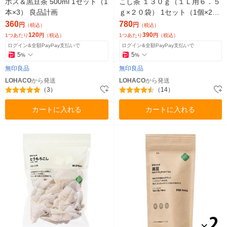
ボス＆黒豆茶 500ml 1セット（1
こし茶 １３０ｇ（１Ｌ用６．５
本×3） 良品計画
ｇ×２０袋） 1セット（1個×2）
良品計画
360
780
円
円
（税込）
（税込）
120
390
1つあたり
円
（税込）
1つあたり
円
（税込）
ログイン&全額PayPay支払いで
ログイン&全額PayPay支払いで
5
5
%
%
無印良品
無印良品
LOHACO
から発送
LOHACO
から発送
（3）
（14）
カートに入れる
カートに入れる