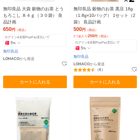
無印良品 大袋 穀物のお茶 とう
無印良品 穀物のお茶 黒豆 18g
もろこし ８４ｇ（３０袋） 良
（1.8g×10バッグ） 1セット（2
品計画
袋） 良品計画
650
500
円
円
（税込）
（税込）
250
1つあたり
円
（税込）
ログイン&全額PayPay支払いで
5
ログイン&全額PayPay支払いで
%
5
%
無印良品
無印良品
LOHACO
から発送
LOHACO
から発送
（6）
カートに入れる
カートに入れる