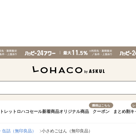
獲得はこちら
レ
トレット
ロハコセール
新着商品
オリジナル商品
クーポン
まとめ割
キ
・缶詰（無印良品）
小さめごはん（無印良品）