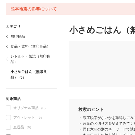
熊本地震の影響について
カテゴリ
小さめごはん（
無印良品
食品・飲料（無印良品）
レトルト・缶詰（無印良
品）
小さめごはん（無印良
品）
（0）
対象商品
オリジナル商品
（0）
検索のヒント
アウトレット
誤字脱字がないかを確認してみ
（0）
言葉の区切り方を変えてみてくだ
直送品
（0）
同じ意味の別のキーワードで試