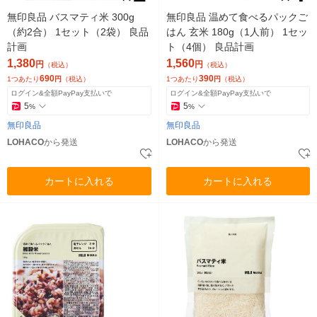
無印良品 バスマティ米 300g
無印良品 温めて食べるパックご
（約2合） 1セット（2袋） 良品
はん 玄米 180g（1人前） 1セッ
計画
ト（4個） 良品計画
1,380
1,560
円
円
（税込）
（税込）
690
390
1つあたり
円
（税込）
1つあたり
円
（税込）
ログイン&全額PayPay支払いで
ログイン&全額PayPay支払いで
5
5
%
%
無印良品
無印良品
LOHACO
から発送
LOHACO
から発送
カートに入れる
カートに入れる