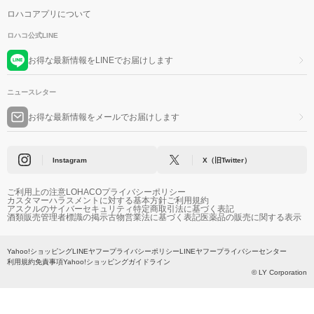
ロハコアプリについて
ロハコ公式LINE
お得な最新情報をLINEでお届けします
ニュースレター
お得な最新情報をメールでお届けします
Instagram
X（旧Twitter）
ご利用上の注意
LOHACOプライバシーポリシー
カスタマーハラスメントに対する基本方針
ご利用規約
アスクルのサイバーセキュリティ
特定商取引法に基づく表記
酒類販売管理者標識の掲示
古物営業法に基づく表記
医薬品の販売に関する表示
Yahoo!ショッピング
LINEヤフープライバシーポリシー
LINEヤフープライバシーセンター
利用規約
免責事項
Yahoo!ショッピングガイドライン
© LY Corporation