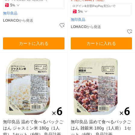
5
%
ログイン&全額PayPay支払いで
5
%
無印良品
無印良品
LOHACO
から発送
LOHACO
から発送
カートに入れる
カートに入れる
無印良品 温めて食べるパックご
無印良品 温めて食べるパックご
はん ジャスミン米 180g（1人
はん 雑穀米 180g（1人前） 1セ
前） 1セット（6個） 良品計画
ット（6個） 良品計画