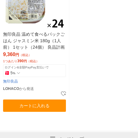
無印良品 温めて食べるパックご
はん ジャスミン米 180g（1人
前） 1セット（24個） 良品計画
9,360
円
（税込）
390
1つあたり
円
（税込）
ログイン&全額PayPay支払いで
5
%
無印良品
LOHACO
から発送
カートに入れる