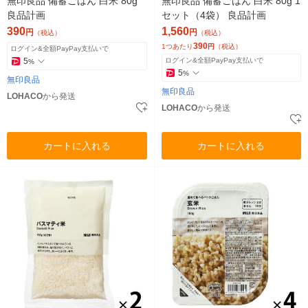
無印良品 備蓄ごはん 白米 80g
無印良品 備蓄ごはん 白米 80g 1
良品計画
セット（4袋） 良品計画
390
1,560
円
円
（税込）
（税込）
390
1つあたり
円
（税込）
ログイン&全額PayPay支払いで
5
ログイン&全額PayPay支払いで
%
5
%
無印良品
無印良品
LOHACO
から発送
LOHACO
から発送
カートに入れる
カートに入れる