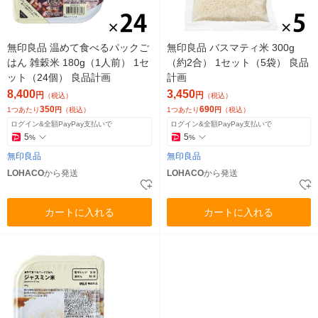
無印良品 温めて食べるパックご
無印良品 バスマティ米 300g
はん 雑穀米 180g（1人前） 1セ
（約2合） 1セット（5袋） 良品
ット（24個） 良品計画
計画
8,400
3,450
円
円
（税込）
（税込）
350
690
1つあたり
円
（税込）
1つあたり
円
（税込）
ログイン&全額PayPay支払いで
ログイン&全額PayPay支払いで
5
5
%
%
無印良品
無印良品
LOHACO
から発送
LOHACO
から発送
カートに入れる
カートに入れる