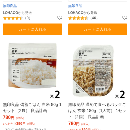
無印良品
無印良品
LOHACO
から発送
LOHACO
から発送
（9）
（46）
カートに入れる
カートに入れる
無印良品 備蓄ごはん 白米 80g 1
無印良品 温めて食べるパックご
セット（2袋） 良品計画
はん 玄米 180g（1人前） 1セッ
ト（2個） 良品計画
780
円
（税込）
780
390
円
1つあたり
円
（税込）
（税込）
390
ログイン&全額PayPay支払いで
1つあたり
円
（税込）