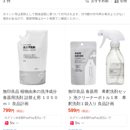
3
件
おすすめ順
切替
ポイント等は原則として税抜金額に基づいて付与されます。付与数や付与率が表示より少ない
場合があるので、最新情報はカート画面でご確認ください。
無印良品 植物由来の洗浄成分
無印良品 食器用 希釈洗剤セッ
食器用洗剤 詰替え用 １０５０
ト 泡クリーナーボトル１本 希
ｍｌ 良品計画
釈洗剤１袋入り 良品計画
799
599
円
円
（税込）
（税込）
ログイン&全額PayPay支払いで
ログイン&全額PayPay支払いで
5
5
%
%