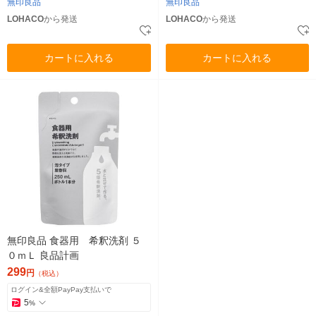
無印良品
無印良品
LOHACO
から発送
LOHACO
から発送
カートに入れる
カートに入れる
無印良品 食器用 希釈洗剤 ５
０ｍＬ 良品計画
299
円
（税込）
ログイン&全額PayPay支払いで
5
%