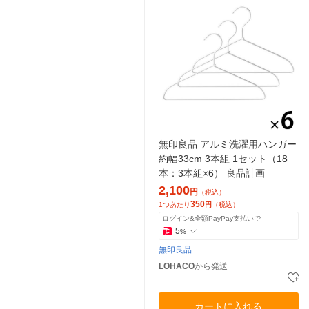
無印良品 アルミ洗濯用ハンガー
約幅33cm 3本組 1セット（18
本：3本組×6） 良品計画
2,100
円
（税込）
350
1つあたり
円
（税込）
ログイン&全額PayPay支払いで
5
%
無印良品
LOHACO
から発送
カートに入れる