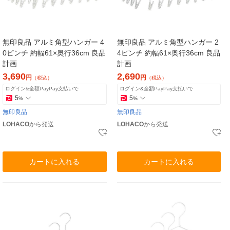
無印良品 アルミ角型ハンガー 4
無印良品 アルミ角型ハンガー 2
0ピンチ 約幅61×奥行36cm 良品
4ピンチ 約幅61×奥行36cm 良品
計画
計画
3,690
2,690
円
円
（税込）
（税込）
ログイン&全額PayPay支払いで
ログイン&全額PayPay支払いで
5
5
%
%
無印良品
無印良品
LOHACO
から発送
LOHACO
から発送
カートに入れる
カートに入れる