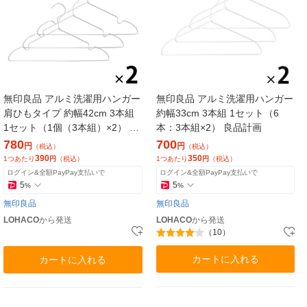
無印良品 アルミ洗濯用ハンガー
無印良品 アルミ洗濯用ハンガー
肩ひもタイプ 約幅42cm 3本組
約幅33cm 3本組 1セット（6
1セット（1個（3本組）×2） 良
本：3本組×2） 良品計画
品計画
780
700
円
円
（税込）
（税込）
390
350
1つあたり
円
（税込）
1つあたり
円
（税込）
ログイン&全額PayPay支払いで
ログイン&全額PayPay支払いで
5
5
%
%
無印良品
無印良品
LOHACO
から発送
LOHACO
から発送
（10）
カートに入れる
カートに入れる