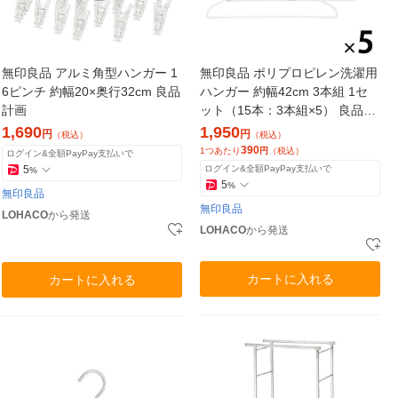
無印良品 アルミ角型ハンガー 1
無印良品 ポリプロピレン洗濯用
6ピンチ 約幅20×奥行32cm 良品
ハンガー 約幅42cm 3本組 1セ
計画
ット（15本：3本組×5） 良品計
画
1,690
1,950
円
円
（税込）
（税込）
390
1つあたり
円
（税込）
ログイン&全額PayPay支払いで
5
ログイン&全額PayPay支払いで
%
5
%
無印良品
無印良品
LOHACO
から発送
LOHACO
から発送
カートに入れる
カートに入れる