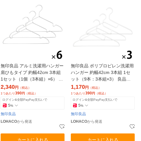
無印良品 アルミ洗濯用ハンガー
無印良品 ポリプロピレン洗濯用
肩ひもタイプ 約幅42cm 3本組
ハンガー 約幅42cm 3本組 1セ
1セット（1個（3本組）×6） 良
ット（9本：3本組×3） 良品計
品計画
画
2,340
1,170
円
円
（税込）
（税込）
390
390
1つあたり
円
（税込）
1つあたり
円
（税込）
ログイン&全額PayPay支払いで
ログイン&全額PayPay支払いで
5
5
%
%
無印良品
無印良品
LOHACO
から発送
LOHACO
から発送
カートに入れる
カートに入れる