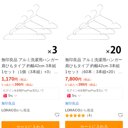
無印良品 アルミ洗濯用ハンガー
無印良品 アルミ洗濯用ハンガー
肩ひもタイプ 約幅42cm 3本組
肩ひもタイプ 約幅42cm 3本組
1セット（1個（3本組）×3） 良
1セット（60本：3本組×20） 良
品計画
品計画
1,170
7,800
円
円
（税込）
（税込）
390
390
1つあたり
円
（税込）
1つあたり
円
（税込）
ログイン&全額PayPay支払いで
ログイン&全額PayPay支払いで
5
5
%
%
無印良品
無印良品
LOHACO
から発送
LOHACO
から発送
（4）
カートに入れる
カートに入れる