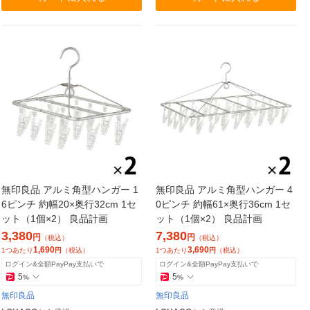
無印良品 アルミ角型ハンガー 1
無印良品 アルミ角型ハンガー 4
6ピンチ 約幅20×奥行32cm 1セ
0ピンチ 約幅61×奥行36cm 1セ
ット（1個×2） 良品計画
ット（1個×2） 良品計画
3,380
7,380
円
円
（税込）
（税込）
1,690
3,690
1つあたり
円
（税込）
1つあたり
円
（税込）
ログイン&全額PayPay支払いで
ログイン&全額PayPay支払いで
5
5
%
%
無印良品
無印良品