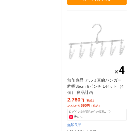
無印良品 アルミ直線ハンガー
約幅35cm 6ピンチ 1セット（4
個） 良品計画
2,760
円
（税込）
690
1つあたり
円
（税込）
ログイン&全額PayPay支払いで
5
%
無印良品