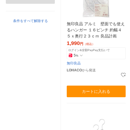
条件をすべて解除する
無印良品 アルミ 壁面でも使え
るハンガー １６ピンチ 約幅４
５ｘ奥行２３ｃｍ 良品計画
1,990
円
（税込）
ログイン&全額PayPay支払いで
5
%
無印良品
LOHACO
から発送
カートに入れる