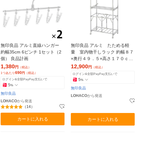
無印良品 アルミ直線ハンガー
無印良品 アルミ たためる軽
約幅35cm 6ピンチ 1セット（2
量 室内物干しラック 約幅８７
個） 良品計画
×奥行４９．５×高さ１７０ｃｍ
（設置時） 良品計画
1,380
12,900
円
円
（税込）
（税込）
690
1つあたり
円
（税込）
ログイン&全額PayPay支払いで
ログイン&全額PayPay支払いで
5
%
5
%
無印良品
無印良品
LOHACO
から発送
LOHACO
から発送
（14）
カートに入れる
カートに入れる