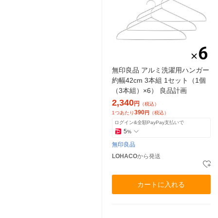
無印良品 アルミ洗濯用ハンガー
約幅42cm 3本組 1セット（1個
（3本組）×6） 良品計画
2,340
円
（税込）
390
1つあたり
円
（税込）
ログイン&全額PayPay支払いで
5
%
無印良品
LOHACO
から発送
カートに入れる