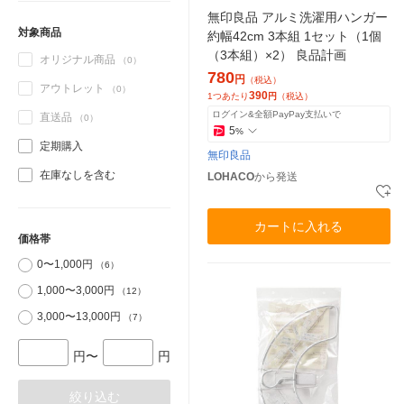
無印良品 アルミ洗濯用ハンガー
対象商品
約幅42cm 3本組 1セット（1個
（3本組）×2） 良品計画
オリジナル商品
（0）
780
円
（税込）
アウトレット
（0）
390
1つあたり
円
（税込）
ログイン&全額PayPay支払いで
直送品
（0）
5
%
定期購入
無印良品
在庫なしを含む
LOHACO
から発送
カートに入れる
価格帯
0〜1,000円
（6）
1,000〜3,000円
（12）
3,000〜13,000円
（7）
円〜
円
絞り込む