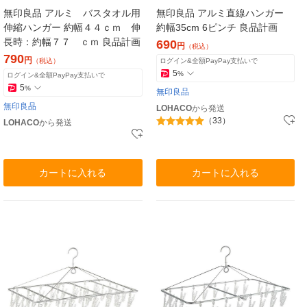
無印良品 アルミ バスタオル用
無印良品 アルミ直線ハンガー
伸縮ハンガー 約幅４４ｃｍ 伸
約幅35cm 6ピンチ 良品計画
長時：約幅７７ ｃｍ 良品計画
690
円
（税込）
790
円
（税込）
ログイン&全額PayPay支払いで
5
%
ログイン&全額PayPay支払いで
5
%
無印良品
無印良品
LOHACO
から発送
（33）
LOHACO
から発送
カートに入れる
カートに入れる