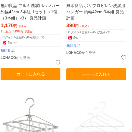
無印良品 アルミ洗濯用ハンガー
無印良品 ポリプロピレン洗濯用
約幅42cm 3本組 1セット（1個
ハンガー 約幅42cm 3本組 良品
（3本組）×3） 良品計画
計画
1,170
390
円
円
（税込）
（税込）
390
1つあたり
円
（税込）
ログイン&全額PayPay支払いで
ログイン&全額PayPay支払いで
5
%
5
%
無印良品
無印良品
LOHACO
から発送
LOHACO
から発送
カートに入れる
カートに入れる