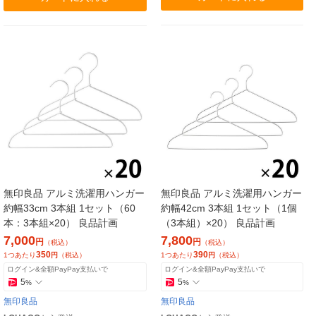
無印良品 アルミ洗濯用ハンガー
無印良品 アルミ洗濯用ハンガー
約幅33cm 3本組 1セット（60
約幅42cm 3本組 1セット（1個
本：3本組×20） 良品計画
（3本組）×20） 良品計画
7,000
7,800
円
円
（税込）
（税込）
350
390
1つあたり
円
（税込）
1つあたり
円
（税込）
ログイン&全額PayPay支払いで
ログイン&全額PayPay支払いで
5
5
%
%
無印良品
無印良品