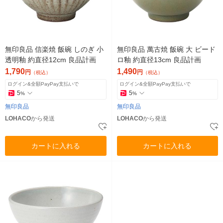
無印良品 信楽焼 飯碗 しのぎ 小
無印良品 萬古焼 飯碗 大 ビード
透明釉 約直径12cm 良品計画
ロ釉 約直径13cm 良品計画
1,790
1,490
円
円
（税込）
（税込）
ログイン&全額PayPay支払いで
ログイン&全額PayPay支払いで
5
5
%
%
無印良品
無印良品
LOHACO
から発送
LOHACO
から発送
カートに入れる
カートに入れる