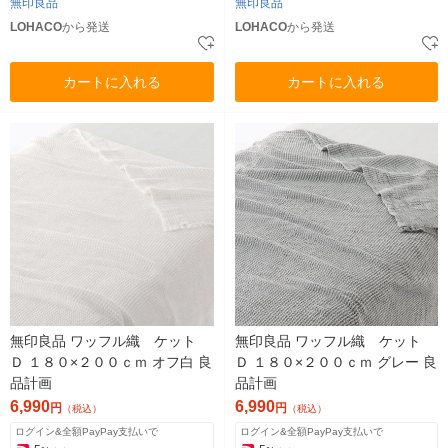
無印良品
無印良品
LOHACO
から発送
LOHACO
から発送
カートに入れる
カートに入れる
無印良品 ワッフル織 ケット
無印良品 ワッフル織 ケット
Ｄ １８０×２００ｃｍ オフ白 良
Ｄ １８０×２００ｃｍ グレー 良
品計画
品計画
6,990
6,990
円
円
（税込）
（税込）
ログイン&全額PayPay支払いで
ログイン&全額PayPay支払いで