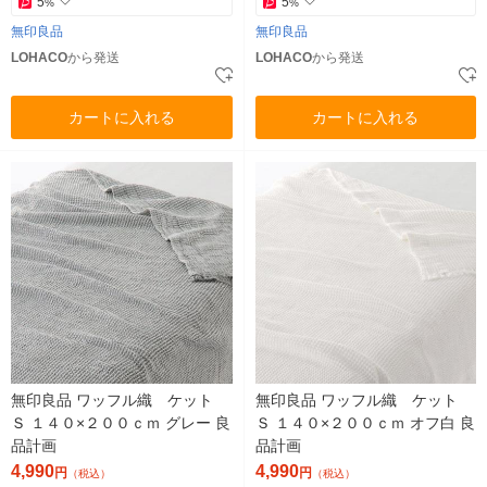
5
5
%
%
無印良品
無印良品
LOHACO
から発送
LOHACO
から発送
カートに入れる
カートに入れる
無印良品 ワッフル織 ケット
無印良品 ワッフル織 ケット
Ｓ １４０×２００ｃｍ グレー 良
Ｓ １４０×２００ｃｍ オフ白 良
品計画
品計画
4,990
4,990
円
円
（税込）
（税込）