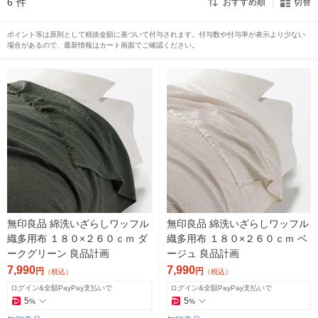
6
件
おすすめ順
切替
ポイント等は原則として税抜金額に基づいて付与されます。付与数や付与率が表示より少ない
場合があるので、最新情報はカート画面でご確認ください。
無印良品 綿洗いざらしワッフル
無印良品 綿洗いざらしワッフル
織多用布 １８０×２６０ｃｍ ダ
織多用布 １８０×２６０ｃｍ ベ
ークグリーン 良品計画
ージュ 良品計画
7,990
7,990
円
円
（税込）
（税込）
ログイン&全額PayPay支払いで
ログイン&全額PayPay支払いで
5
5
%
%