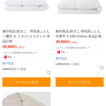
無印良品 防ダニ 羽毛掛ふとん
無印良品 防ダニ 羽毛掛ふとん
一層式 Ｄ １９０×２１０ｃｍ 良
中厚手 S 150×210cm 良品計画
品計画
39,900
円
（税込）
39,900
円
（税込）
ログイン&全額PayPay支払いで
5
%
ログイン&全額PayPay支払いで
5
%
無印良品
無印良品
LOHACO
から発送
LOHACO
から発送
カートに入れる
カートに入れる