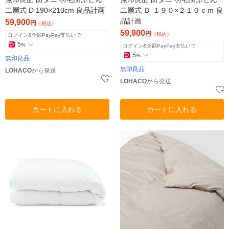
二層式 D 190×210cm 良品計画
二層式 Ｄ １９０×２１０ｃｍ 良
品計画
59,900
円
（税込）
59,900
円
（税込）
ログイン&全額PayPay支払いで
5
%
ログイン&全額PayPay支払いで
5
%
無印良品
無印良品
LOHACO
から発送
LOHACO
から発送
カートに入れる
カートに入れる