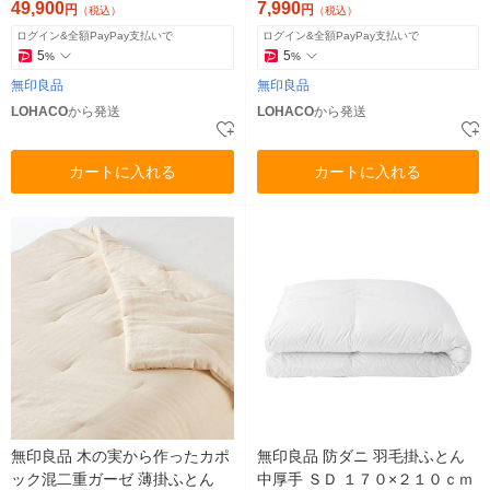
品計画
49,900
7,990
円
円
（税込）
（税込）
ログイン&全額PayPay支払いで
ログイン&全額PayPay支払いで
5
5
%
%
無印良品
無印良品
LOHACO
から発送
LOHACO
から発送
カートに入れる
カートに入れる
無印良品 木の実から作ったカポ
無印良品 防ダニ 羽毛掛ふとん
ック混二重ガーゼ 薄掛ふとん
中厚手 ＳＤ １７０×２１０ｃｍ