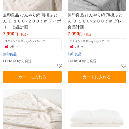
無印良品 ひんやり綿 薄掛ふと
無印良品 ひんやり綿 薄掛ふと
ん Ｄ １８０×２００ｃｍ アイボ
ん Ｄ １８０×２００ｃｍ グレー
リー 良品計画
良品計画
7,990
7,990
円
円
（税込）
（税込）
ログイン&全額PayPay支払いで
ログイン&全額PayPay支払いで
5
5
%
%
無印良品
無印良品
LOHACO
から発送
LOHACO
から発送
カートに入れる
カートに入れる