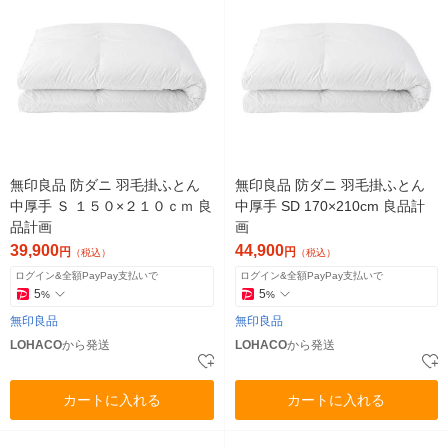
無印良品 防ダニ 羽毛掛ふとん
無印良品 防ダニ 羽毛掛ふとん
中厚手 Ｓ １５０×２１０ｃｍ 良
中厚手 SD 170×210cm 良品計
品計画
画
39,900
44,900
円
円
（税込）
（税込）
ログイン&全額PayPay支払いで
ログイン&全額PayPay支払いで
5
5
%
%
無印良品
無印良品
LOHACO
から発送
LOHACO
から発送
カートに入れる
カートに入れる