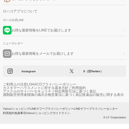
ロハコアプリについて
ロハコ公式LINE
お得な最新情報をLINEでお届けします
ニュースレター
お得な最新情報をメールでお届けします
Instagram
X（旧Twitter）
ご利用上の注意
LOHACOプライバシーポリシー
カスタマーハラスメントに対する基本方針
ご利用規約
アスクルのサイバーセキュリティ
特定商取引法に基づく表記
酒類販売管理者標識の掲示
古物営業法に基づく表記
医薬品の販売に関する表示
Yahoo!ショッピング
LINEヤフープライバシーポリシー
LINEヤフープライバシーセンター
利用規約
免責事項
Yahoo!ショッピングガイドライン
© LY Corporation