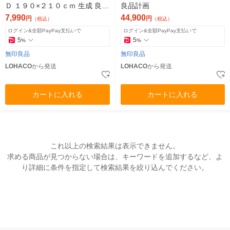
Ｄ １９０×２１０ｃｍ 生成 良品
良品計画
計画
7,990
44,900
円
円
（税込）
（税込）
ログイン&全額PayPay支払いで
ログイン&全額PayPay支払いで
5
5
%
%
無印良品
無印良品
LOHACO
から発送
LOHACO
から発送
カートに入れる
カートに入れる
これ以上の検索結果は表示できません。
求める商品が見つからない場合は、キーワードを追加するなど、よ
り詳細に条件を指定して検索結果を絞り込んでください。