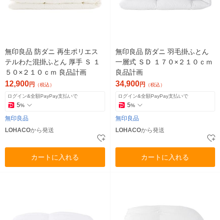
無印良品 防ダニ 再生ポリエス
無印良品 防ダニ 羽毛掛ふとん
テルわた混掛ふとん 厚手 Ｓ １
一層式 ＳＤ １７０×２１０ｃｍ
５０×２１０ｃｍ 良品計画
良品計画
12,900
34,900
円
円
（税込）
（税込）
ログイン&全額PayPay支払いで
ログイン&全額PayPay支払いで
5
5
%
%
無印良品
無印良品
LOHACO
から発送
LOHACO
から発送
カートに入れる
カートに入れる