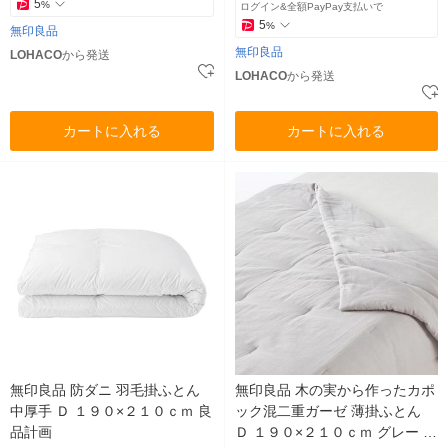
5
%
ログイン&全額PayPay支払いで
5
%
無印良品
無印良品
LOHACO
から発送
LOHACO
から発送
カートに入れる
カートに入れる
無印良品 防ダニ 羽毛掛ふとん
無印良品 木の実から作ったカポ
中厚手 Ｄ １９０×２１０ｃｍ 良
ック混二重ガーゼ 薄掛ふとん
品計画
Ｄ １９０×２１０ｃｍ グレー 良