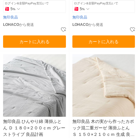
ログイン&全額PayPay支払いで
ログイン&全額PayPay支払いで
5
5
%
%
無印良品
無印良品
LOHACO
から発送
LOHACO
から発送
カートに入れる
カートに入れる
無印良品 ひんやり綿 薄掛ふと
無印良品 木の実から作ったカポ
ん Ｄ １８０×２００ｃｍ グレー
ック混二重ガーゼ 薄掛ふとん
ストライプ 良品計画
Ｓ １５０×２１０ｃｍ 生成 良品