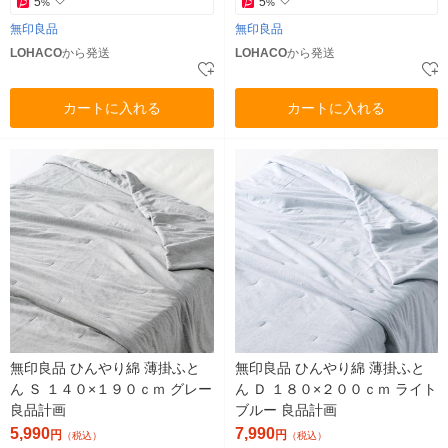
5
5
%
%
無印良品
無印良品
LOHACO
から発送
LOHACO
から発送
カートに入れる
カートに入れる
無印良品 ひんやり綿 薄掛ふと
無印良品 ひんやり綿 薄掛ふと
ん Ｓ １４０×１９０ｃｍ グレー
ん Ｄ １８０×２００ｃｍ ライト
良品計画
ブルー 良品計画
5,990
7,990
円
円
（税込）
（税込）