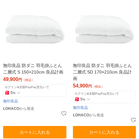
無印良品 防ダニ 羽毛掛ふとん
無印良品 防ダニ 羽毛掛ふとん
二層式 S 150×210cm 良品計画
二層式 SD 170×210cm 良品計
画
49,900
円
（税込）
54,900
円
（税込）
ログイン&全額PayPay支払いで
5
%
ログイン&全額PayPay支払いで
5
%
無印良品
無印良品
LOHACO
から発送
LOHACO
から発送
カートに入れる
カートに入れる