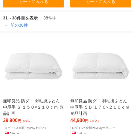
カートに入れる
カートに入れる
31～38件目を表示
38件中
前の30件
無印良品 防ダニ 羽毛掛ふとん
無印良品 防ダニ 羽毛掛ふとん
中厚手 Ｓ １５０×２１０ｃｍ 良
中厚手 ＳＤ １７０×２１０ｃｍ
品計画
良品計画
39,900
44,900
円
円
（税込）
（税込）
ログイン&全額PayPay支払いで
ログイン&全額PayPay支払いで
5
5
%
%