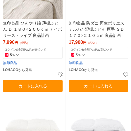
無印良品 ひんやり綿 薄掛ふと
無印良品 防ダニ 再生ポリエス
ん Ｄ １８０×２００ｃｍ アイボ
テルわた混掛ふとん 厚手 ＳＤ
リーストライプ 良品計画
１７０×２１０ｃｍ 良品計画
7,990
17,900
円
円
（税込）
（税込）
ログイン&全額PayPay支払いで
ログイン&全額PayPay支払いで
5
5
%
%
無印良品
無印良品
LOHACO
から発送
LOHACO
から発送
カートに入れる
カートに入れる