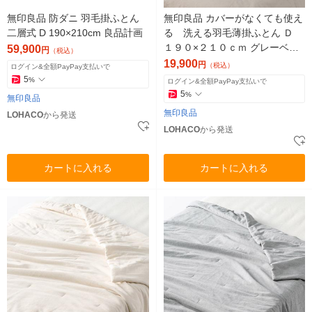
無印良品 防ダニ 羽毛掛ふとん
無印良品 カバーがなくても使え
二層式 D 190×210cm 良品計画
る 洗える羽毛薄掛ふとん Ｄ
１９０×２１０ｃｍ グレーベー
59,900
円
（税込）
ジュ 良品計画
19,900
円
（税込）
ログイン&全額PayPay支払いで
5
%
ログイン&全額PayPay支払いで
5
%
無印良品
無印良品
LOHACO
から発送
LOHACO
から発送
カートに入れる
カートに入れる