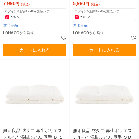
計画
7,990
5,990
円
円
（税込）
（税込）
ログイン&全額PayPay支払いで
ログイン&全額PayPay支払いで
5
5
%
%
無印良品
無印良品
LOHACO
から発送
LOHACO
から発送
カートに入れる
カートに入れる
無印良品 防ダニ 再生ポリエス
無印良品 防ダニ 再生ポリエス
テルわた混掛ふとん 厚手 Ｄ １
テルわた混掛ふとん 厚手 ＳＤ