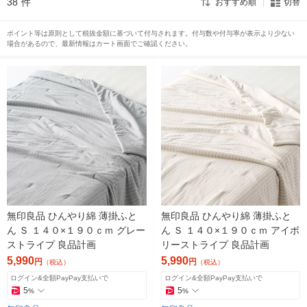
38
件
おすすめ順
切替
ポイント等は原則として税抜金額に基づいて付与されます。付与数や付与率が表示より少ない
場合があるので、最新情報はカート画面でご確認ください。
無印良品 ひんやり綿 薄掛ふと
無印良品 ひんやり綿 薄掛ふと
ん Ｓ １４０×１９０ｃｍ グレー
ん Ｓ １４０×１９０ｃｍ アイボ
ストライプ 良品計画
リーストライプ 良品計画
5,990
5,990
円
円
（税込）
（税込）
ログイン&全額PayPay支払いで
ログイン&全額PayPay支払いで
5
5
%
%