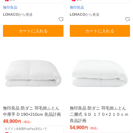
無印良品
無印良品
LOHACO
から発送
LOHACO
から発送
カートに入れる
カートに入れる
無印良品 防ダニ 羽毛掛ふとん
無印良品 防ダニ 羽毛掛ふとん
中厚手 D 190×210cm 良品計画
二層式 ＳＤ １７０×２１０ｃｍ
良品計画
49,900
円
（税込）
54,900
円
（税込）
ログイン&全額PayPay支払いで