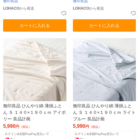
無印良品
無印良品
LOHACO
から発送
LOHACO
から発送
カートに入れる
カートに入れる
無印良品 ひんやり綿 薄掛ふと
無印良品 ひんやり綿 薄掛ふと
ん Ｓ １４０×１９０ｃｍ アイボ
ん Ｓ １４０×１９０ｃｍ ライト
リー 良品計画
ブルー 良品計画
5,990
5,990
円
円
（税込）
（税込）
ログイン&全額PayPay支払いで
ログイン&全額PayPay支払いで