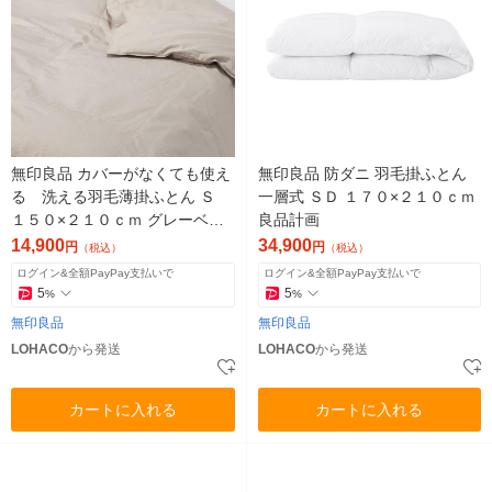
無印良品 カバーがなくても使え
無印良品 防ダニ 羽毛掛ふとん
る 洗える羽毛薄掛ふとん Ｓ
一層式 ＳＤ １７０×２１０ｃｍ
１５０×２１０ｃｍ グレーベー
良品計画
ジュ 良品計画
14,900
34,900
円
円
（税込）
（税込）
ログイン&全額PayPay支払いで
ログイン&全額PayPay支払いで
5
5
%
%
無印良品
無印良品
LOHACO
から発送
LOHACO
から発送
カートに入れる
カートに入れる