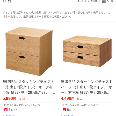
11
件
おすすめ順
切替
ポイント等は原則として税抜金額に基づいて付与されます。付与数や付与率が表示より少ない
場合があるので、最新情報はカート画面でご確認ください。
無印良品 スタッキングチェスト
無印良品 スタッキングチェスト
（引出し2段タイプ） オーク材
ハーフ （引出し2段タイプ） オ
突板 幅37×奥行28×高さ37cm 良
ーク材突板 幅37×奥行28×高さ1
品計画
8.5cm 良品計画
5,990
4,490
円
円
（税込）
（税込）
ログイン&全額PayPay支払いで
ログイン&全額PayPay支払いで
5
5
%
%