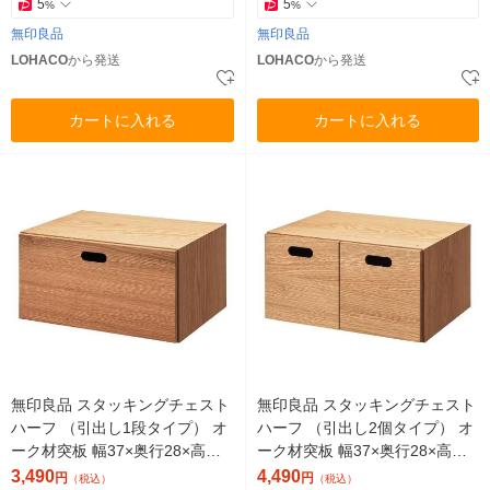
5
5
%
%
無印良品
無印良品
LOHACO
から発送
LOHACO
から発送
カートに入れる
カートに入れる
無印良品 スタッキングチェスト
無印良品 スタッキングチェスト
ハーフ （引出し1段タイプ） オ
ハーフ （引出し2個タイプ） オ
ーク材突板 幅37×奥行28×高さ1
ーク材突板 幅37×奥行28×高さ1
8.5cm 良品計画
8.5cm 良品計画
3,490
4,490
円
円
（税込）
（税込）