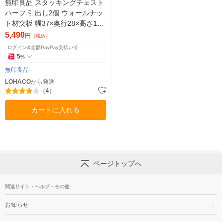
無印良品 スタッキングチェスト
ハーフ 引出し2個 ウォールナッ
ト材突板 幅37×奥行28×高さ18.
5cm 良品計画
5,490
円
（税込）
ログイン&全額PayPay支払いで
5
%
無印良品
LOHACO
から発送
（4）
カートに入れる
ページトップへ
関連サイト・ヘルプ・その他
お知らせ