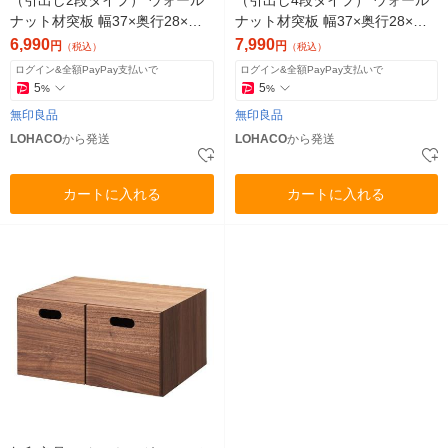
ナット材突板 幅37×奥行28×高
ナット材突板 幅37×奥行28×高
さ37cm 良品計画
さ37cm 良品計画
6,990
7,990
円
円
（税込）
（税込）
ログイン&全額PayPay支払いで
ログイン&全額PayPay支払いで
5
5
%
%
無印良品
無印良品
LOHACO
から発送
LOHACO
から発送
カートに入れる
カートに入れる