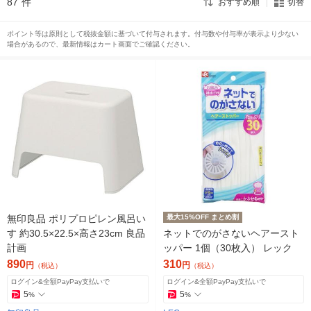
87
件
おすすめ順
切替
ポイント等は原則として税抜金額に基づいて付与されます。付与数や付与率が表示より少ない
場合があるので、最新情報はカート画面でご確認ください。
無印良品 ポリプロピレン風呂い
最大15%OFF まとめ割
す 約30.5×22.5×高さ23cm 良品
ネットでのがさないヘアースト
計画
ッパー 1個（30枚入） レック
890
310
円
円
（税込）
（税込）
ログイン&全額PayPay支払いで
ログイン&全額PayPay支払いで
5
5
%
%