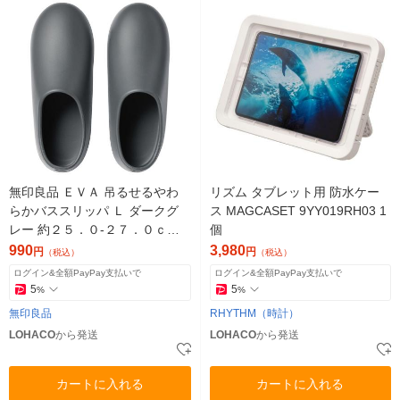
無印良品 ＥＶＡ 吊るせるやわ
リズム タブレット用 防水ケー
らかバススリッパ Ｌ ダークグ
ス MAGCASET 9YY019RH03 1
レー 約２５．０‐２７．０ｃｍ
個
良品計画
990
3,980
円
円
（税込）
（税込）
ログイン&全額PayPay支払いで
ログイン&全額PayPay支払いで
5
5
%
%
無印良品
RHYTHM（時計）
LOHACO
から発送
LOHACO
から発送
カートに入れる
カートに入れる