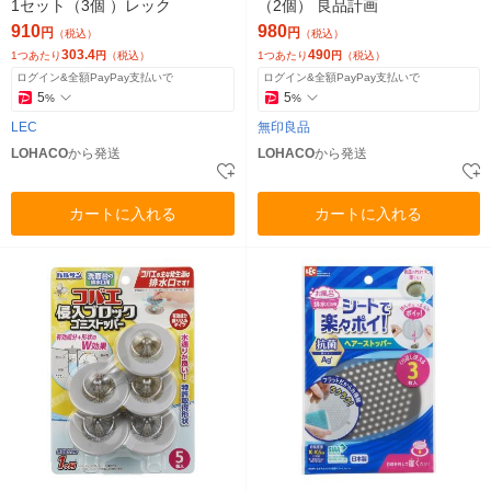
1セット（3個 ）レック
（2個） 良品計画
910
980
円
円
（税込）
（税込）
303.4
490
1つあたり
円
（税込）
1つあたり
円
（税込）
ログイン&全額PayPay支払いで
ログイン&全額PayPay支払いで
5
5
%
%
LEC
無印良品
LOHACO
から発送
LOHACO
から発送
カートに入れる
カートに入れる