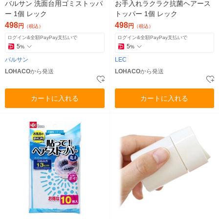
バルサン 洗面台用ゴミストッパ
お手入れラクラク抗菌ヘアース
ー 1個 レック
トッパー 1個 レック
498
498
円
円
（税込）
（税込）
ログイン&全額PayPay支払いで
ログイン&全額PayPay支払いで
5
5
%
%
バルサン
LEC
LOHACO
から発送
LOHACO
から発送
カートに入れる
カートに入れる