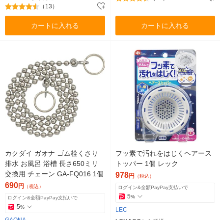
（13）
カートに入れる
カートに入れる
カクダイ ガオナ ゴム栓くさり
フッ素で汚れをはじくヘアース
排水 お風呂 浴槽 長さ650ミリ
トッパー 1個 レック
交換用 チェーン GA-FQ016 1個
978
円
（税込）
690
円
（税込）
ログイン&全額PayPay支払いで
5
%
ログイン&全額PayPay支払いで
5
%
LEC
GAONA