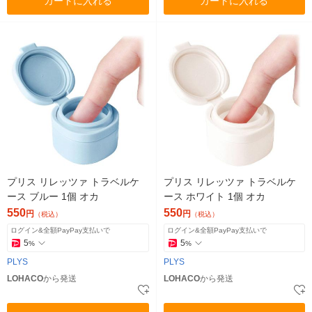
カートに入れる
カートに入れる
プリス リレッツァ トラベルケ
プリス リレッツァ トラベルケ
ース ブルー 1個 オカ
ース ホワイト 1個 オカ
550
550
円
円
（税込）
（税込）
ログイン&全額PayPay支払いで
ログイン&全額PayPay支払いで
5
5
%
%
PLYS
PLYS
LOHACO
から発送
LOHACO
から発送