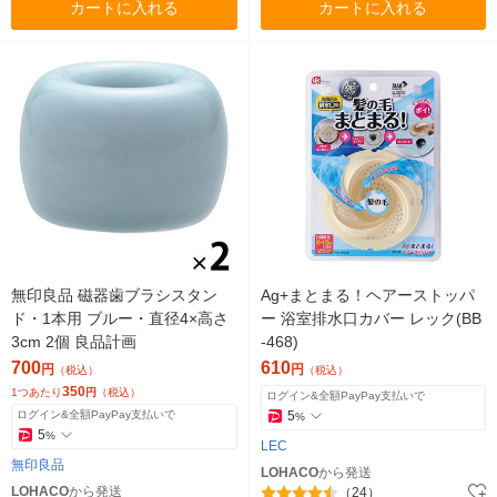
カートに入れる
カートに入れる
無印良品 磁器歯ブラシスタン
Ag+まとまる！ヘアーストッパ
ド・1本用 ブルー・直径4×高さ
ー 浴室排水口カバー レック(BB
3cm 2個 良品計画
-468)
700
610
円
円
（税込）
（税込）
350
1つあたり
円
（税込）
ログイン&全額PayPay支払いで
ログイン&全額PayPay支払いで
5
%
5
%
LEC
無印良品
LOHACO
から発送
LOHACO
から発送
（24）