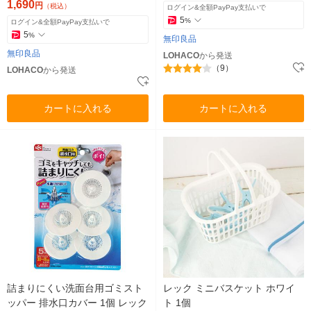
1,690
円
（税込）
ログイン&全額PayPay支払いで
5
%
ログイン&全額PayPay支払いで
5
%
無印良品
無印良品
LOHACO
から発送
（9）
LOHACO
から発送
カートに入れる
カートに入れる
詰まりにくい洗面台用ゴミスト
レック ミニバスケット ホワイ
ッパー 排水口カバー 1個 レック
ト 1個