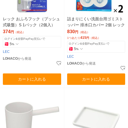
レック おふろフック（プッシュ
詰まりにくい洗面台用ゴミスト
式吸盤）S 1パック（2個入）
ッパー 排水口カバー 2個 レック
374
830
円
円
（税込）
（税込）
415
1つあたり
円
（税込）
ログイン&全額PayPay支払いで
5
ログイン&全額PayPay支払いで
%
5
%
LEC
LEC
LOHACO
から発送
LOHACO
から発送
カートに入れる
カートに入れる