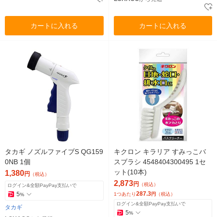
カートに入れる
カートに入れる
タカギ ノズルファイブS QG159
キクロン キラリア すみっこバ
0NB 1個
スブラシ 4548404300495 1セ
ット(10本)
1,380
円
（税込）
2,873
円
（税込）
ログイン&全額PayPay支払いで
287.3
5
1つあたり
円
（税込）
%
ログイン&全額PayPay支払いで
タカギ
5
%