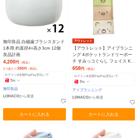
無印良品 白磁歯ブラシスタンド
アウトレット
1本用 約直径4×高さ3cm 12個
【アウトレット】アイプランニ
良品計画
ング 4ポケットランドリーポー
チ すみっコぐらし フェイス K2
4,200
円
（税込）
040A 1個 洗濯ネット メッシ
658
350
円
1つあたり
円
（税込）
（税込）
ュ ケース
ログイン&全額PayPay支払いで
ログイン&全額PayPay支払いで
5
%
5
%
無印良品
アイプランニング
LOHACO
から発送
LOHACO
から発送
カートに入れる
カートに入れる