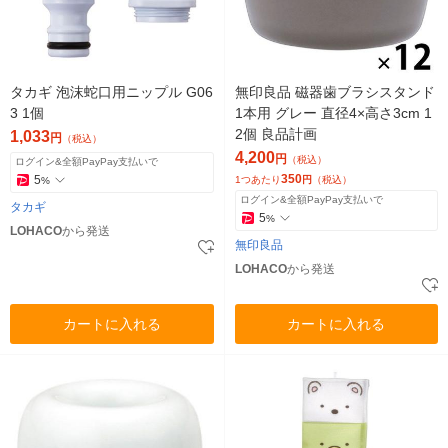
タカギ 泡沫蛇口用ニップル G06
無印良品 磁器歯ブラシスタンド
3 1個
1本用 グレー 直径4×高さ3cm 1
2個 良品計画
1,033
円
（税込）
4,200
円
（税込）
ログイン&全額PayPay支払いで
350
5
1つあたり
円
（税込）
%
ログイン&全額PayPay支払いで
タカギ
5
%
LOHACO
から発送
無印良品
LOHACO
から発送
カートに入れる
カートに入れる