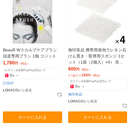
BeauR Wスカルプケアブラシ
無印良品 携帯用発泡ウレタン石
頭皮専用ブラシ 1個 コジット
けん置き・取替用スポンジ 1セ
ット（1袋（2個入）×4） 良品
1,780
円
（税込）
計画
600
円
（税込）
ログイン&全額PayPay支払いで
150
5
1つあたり
円
（税込）
%
ログイン&全額PayPay支払いで
COGIT
5
%
LOHACO
から発送
無印良品
LOHACO
から発送
カートに入れる
カートに入れる