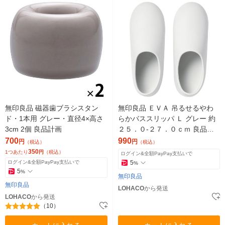
無印良品 磁器歯ブラシスタン
無印良品 ＥＶＡ 吊るせるやわ
ド・1本用 グレー・直径4×高さ
らかバススリッパ Ｌ グレー 約
3cm 2個 良品計画
２５．０‐２７．０ｃｍ 良品計
画
700
990
円
円
（税込）
（税込）
350
1つあたり
円
（税込）
ログイン&全額PayPay支払いで
ログイン&全額PayPay支払いで
5
%
5
%
無印良品
無印良品
LOHACO
から発送
LOHACO
から発送
（10）