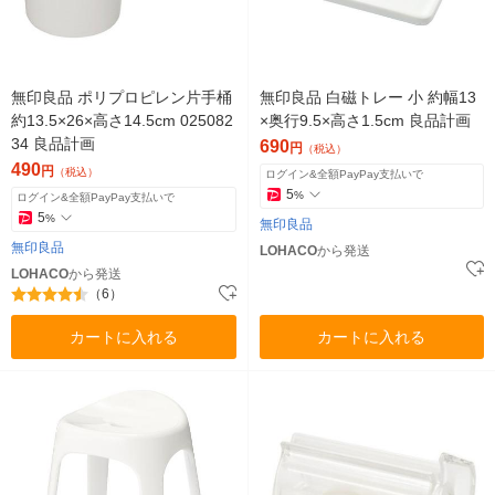
無印良品 ポリプロピレン片手桶
無印良品 白磁トレー 小 約幅13
約13.5×26×高さ14.5cm 025082
×奥行9.5×高さ1.5cm 良品計画
34 良品計画
690
円
（税込）
490
円
（税込）
ログイン&全額PayPay支払いで
5
%
ログイン&全額PayPay支払いで
5
%
無印良品
無印良品
LOHACO
から発送
LOHACO
から発送
（6）
カートに入れる
カートに入れる