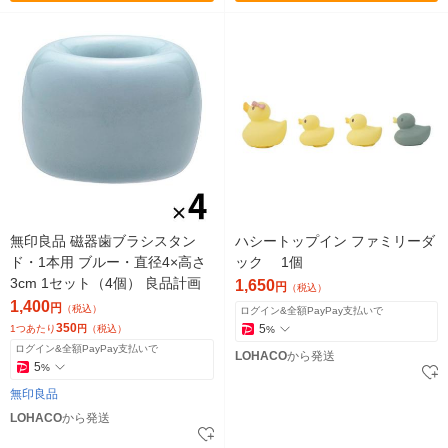
無印良品 磁器歯ブラシスタン
ハシートップイン ファミリーダ
ド・1本用 ブルー・直径4×高さ
ック 1個
3cm 1セット（4個） 良品計画
1,650
円
（税込）
1,400
円
（税込）
ログイン&全額PayPay支払いで
350
5
1つあたり
円
（税込）
%
ログイン&全額PayPay支払いで
LOHACO
から発送
5
%
無印良品
LOHACO
から発送