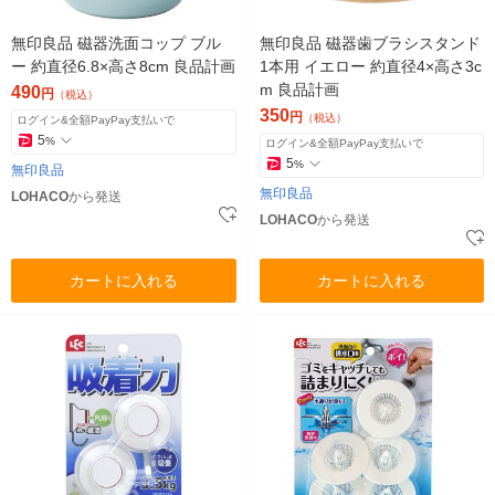
無印良品 磁器洗面コップ ブル
無印良品 磁器歯ブラシスタンド
ー 約直径6.8×高さ8cm 良品計画
1本用 イエロー 約直径4×高さ3c
m 良品計画
490
円
（税込）
350
円
（税込）
ログイン&全額PayPay支払いで
5
%
ログイン&全額PayPay支払いで
5
%
無印良品
無印良品
LOHACO
から発送
LOHACO
から発送
カートに入れる
カートに入れる