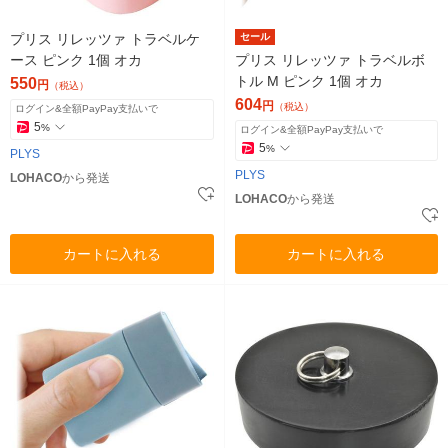
プリス リレッツァ トラベルケ
セール
ース ピンク 1個 オカ
プリス リレッツァ トラベルボ
トル M ピンク 1個 オカ
550
円
（税込）
604
円
（税込）
ログイン&全額PayPay支払いで
5
%
ログイン&全額PayPay支払いで
5
%
PLYS
PLYS
LOHACO
から発送
LOHACO
から発送
カートに入れる
カートに入れる