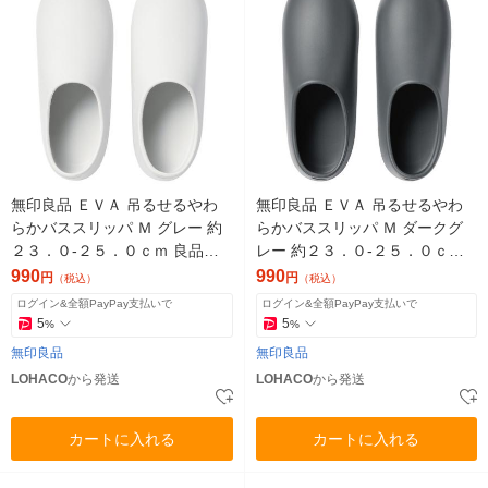
無印良品 ＥＶＡ 吊るせるやわ
無印良品 ＥＶＡ 吊るせるやわ
らかバススリッパ Ｍ グレー 約
らかバススリッパ Ｍ ダークグ
２３．０‐２５．０ｃｍ 良品計
レー 約２３．０‐２５．０ｃｍ
画
良品計画
990
990
円
円
（税込）
（税込）
ログイン&全額PayPay支払いで
ログイン&全額PayPay支払いで
5
5
%
%
無印良品
無印良品
LOHACO
から発送
LOHACO
から発送
カートに入れる
カートに入れる