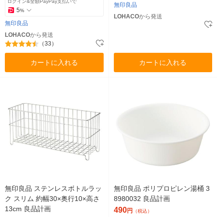
ログイン&全額PayPay支払いで
無印良品
5
%
LOHACO
から発送
無印良品
LOHACO
から発送
（33）
カートに入れる
カートに入れる
無印良品 ステンレスボトルラッ
無印良品 ポリプロピレン湯桶 3
ク スリム 約幅30×奥行10×高さ
8980032 良品計画
13cm 良品計画
490
円
（税込）