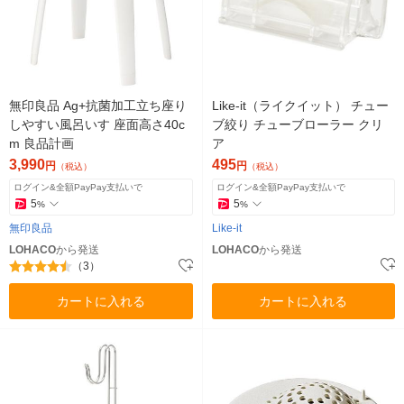
無印良品 Ag+抗菌加工立ち座り
Like-it（ライクイット） チュー
しやすい風呂いす 座面高さ40c
ブ絞り チューブローラー クリ
m 良品計画
ア
3,990
495
円
円
（税込）
（税込）
ログイン&全額PayPay支払いで
ログイン&全額PayPay支払いで
5
5
%
%
無印良品
Like-it
LOHACO
から発送
LOHACO
から発送
（3）
カートに入れる
カートに入れる