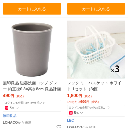
カートに入れる
カートに入れる
無印良品 磁器洗面コップ グレ
レック ミニバスケット ホワイ
ー 約直径6.8×高さ8cm 良品計画
ト 1セット（3個）
490
1,800
円
円
（税込）
（税込）
600
1つあたり
円
（税込）
ログイン&全額PayPay支払いで
5
ログイン&全額PayPay支払いで
%
5
%
無印良品
LEC
LOHACO
から発送
LOHACO
から発送