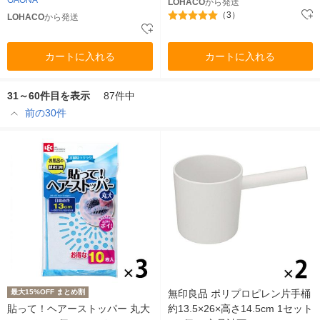
LOHACO
から発送
（3）
LOHACO
から発送
カートに入れる
カートに入れる
31～60件目を表示
87件中
前の30件
最大15%OFF まとめ割
無印良品 ポリプロピレン片手桶
貼って！ヘアーストッパー 丸大
約13.5×26×高さ14.5cm 1セット