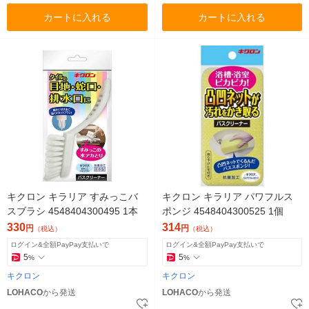
カートに入れる
カートに入れる
キクロン キラリア すみっこバ
キクロン キラリア パワフルス
スブラシ 4548404300495 1本
ポンジ 4548404300525 1個
330
314
円
円
（税込）
（税込）
ログイン&全額PayPay支払いで
ログイン&全額PayPay支払いで
5
5
%
%
キクロン
キクロン
LOHACO
から発送
LOHACO
から発送