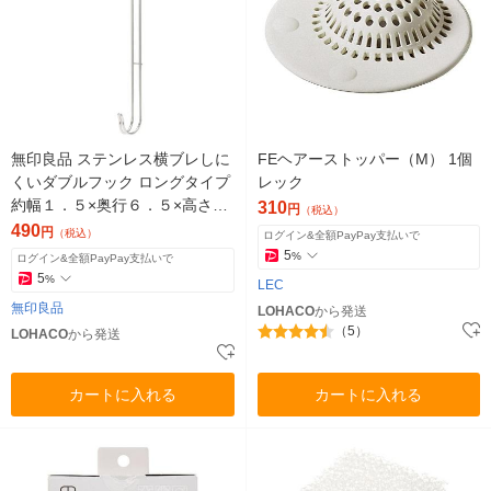
無印良品 ステンレス横ブレしに
FEヘアーストッパー（M） 1個
くいダブルフック ロングタイプ
レック
約幅１．５×奥行６．５×高さ２
310
円
（税込）
５ｃｍ 良品計画
490
円
（税込）
ログイン&全額PayPay支払いで
5
%
ログイン&全額PayPay支払いで
5
%
LEC
無印良品
LOHACO
から発送
（5）
LOHACO
から発送
カートに入れる
カートに入れる