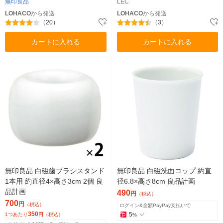
無印良品
LEC
LOHACO
から発送
LOHACO
から発送
（20）
（3）
カートに入れる
カートに入れる
無印良品 白磁歯ブラシスタンド
無印良品 白磁洗面コップ 約直
1本用 約直径4×高さ3cm 2個 良
径6.8×高さ8cm 良品計画
品計画
490
円
（税込）
700
円
（税込）
ログイン&全額PayPay支払いで
350
5
1つあたり
円
（税込）
%