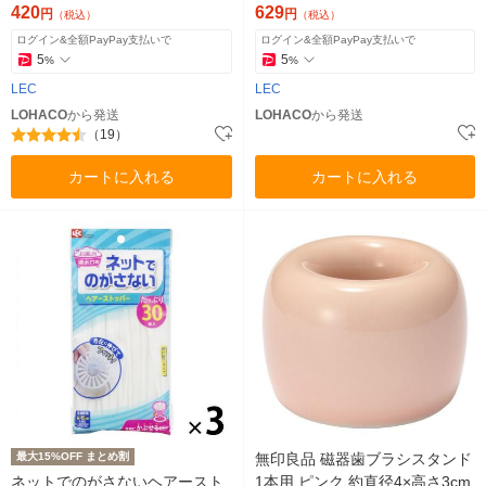
420
629
円
円
（税込）
（税込）
ログイン&全額PayPay支払いで
ログイン&全額PayPay支払いで
5
5
%
%
LEC
LEC
LOHACO
から発送
LOHACO
から発送
（19）
カートに入れる
カートに入れる
最大15%OFF まとめ割
無印良品 磁器歯ブラシスタンド
ネットでのがさないヘアースト
1本用 ピンク 約直径4×高さ3cm