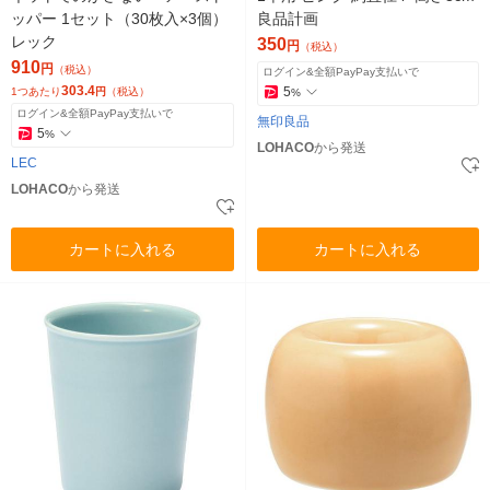
ッパー 1セット（30枚入×3個）
良品計画
レック
350
円
（税込）
910
円
（税込）
ログイン&全額PayPay支払いで
303.4
5
1つあたり
円
（税込）
%
ログイン&全額PayPay支払いで
無印良品
5
%
LOHACO
から発送
LEC
LOHACO
から発送
カートに入れる
カートに入れる