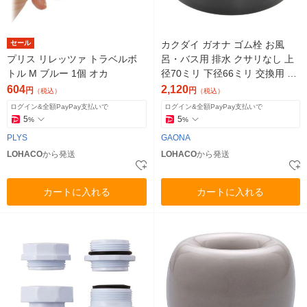
セール
カクダイ ガオナ ゴム栓 お風
プリス リレッツァ トラベルボ
呂・バス用 排水 クサリなし 上
トル M ブルー 1個 オカ
径70ミリ 下径66ミリ 交換用 G
A-FQ012 1個
604
2,120
円
円
（税込）
（税込）
ログイン&全額PayPay支払いで
ログイン&全額PayPay支払いで
5
5
%
%
PLYS
GAONA
LOHACO
から発送
LOHACO
から発送
カートに入れる
カートに入れる