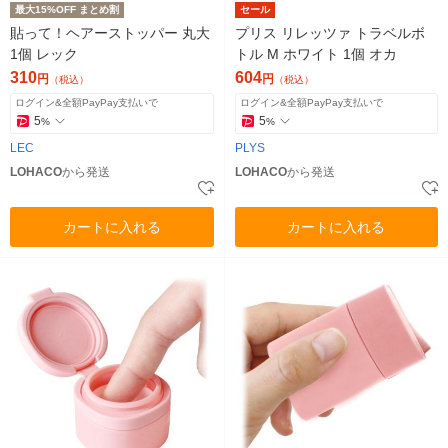
最大15%OFF まとめ割
セール
貼って！ヘアーストッパー 丸大
プリス リレッツァ トラベルボ
1個 レック
トル M ホワイト 1個 オカ
310
604
円
円
（税込）
（税込）
ログイン&全額PayPay支払いで
ログイン&全額PayPay支払いで
5
5
%
%
LEC
PLYS
LOHACO
から発送
LOHACO
から発送
カートに入れる
カートに入れる