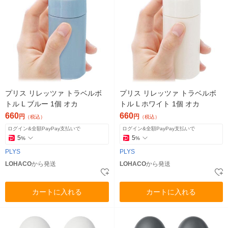
プリス リレッツァ トラベルボ
プリス リレッツァ トラベルボ
トル L ブルー 1個 オカ
トル L ホワイト 1個 オカ
660
660
円
円
（税込）
（税込）
ログイン&全額PayPay支払いで
ログイン&全額PayPay支払いで
5
5
%
%
PLYS
PLYS
LOHACO
から発送
LOHACO
から発送
カートに入れる
カートに入れる