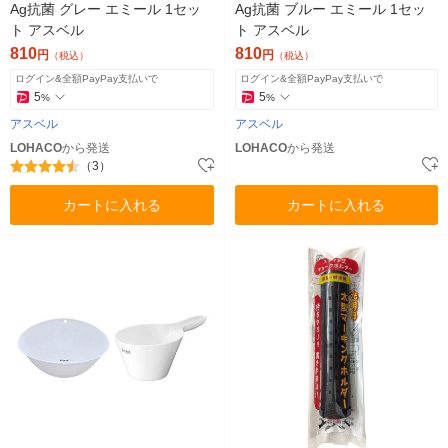
Ag抗菌 グレー エミール 1セッ
Ag抗菌 ブルー エミール 1セッ
ト アスベル
ト アスベル
810
810
円
円
（税込）
（税込）
ログイン&全額PayPay支払いで
ログイン&全額PayPay支払いで
5
5
%
%
アスベル
アスベル
LOHACO
から発送
LOHACO
から発送
（3）
カートに入れる
カートに入れる