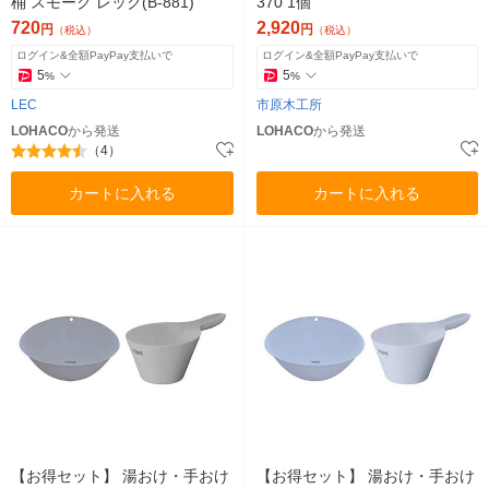
桶 スモーク レック(B-881)
370 1個
720
2,920
円
円
（税込）
（税込）
ログイン&全額PayPay支払いで
ログイン&全額PayPay支払いで
5
5
%
%
LEC
市原木工所
LOHACO
から発送
LOHACO
から発送
（4）
カートに入れる
カートに入れる
【お得セット】 湯おけ・手おけ
【お得セット】 湯おけ・手おけ