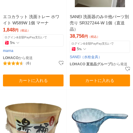
エコカラット 洗面トレー ホワ
SANEI 洗面器のみ※他パーツ別
イト W589W 1個 マーナ
売り SR327244-W 1個（直送
品）
1,848
円
（税込）
38,756
円
（税込）
ログイン&全額PayPay支払いで
5
%
ログイン&全額PayPay支払いで
5
%
marna
SANEI（水栓金具）
LOHACO
から発送
（6）
LOHACO 直送品グループ1
から発送
カートに入れる
カートに入れる