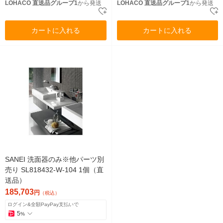
LOHACO 直送品グループ1
から発送
LOHACO 直送品グループ1
から発送
カートに入れる
カートに入れる
SANEI 洗面器のみ※他パーツ別
売り SL818432-W-104 1個（直
送品）
185,703
円
（税込）
ログイン&全額PayPay支払いで
5
%