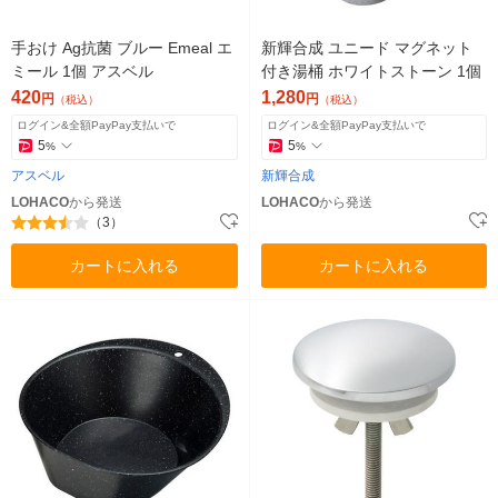
手おけ Ag抗菌 ブルー Emeal エ
新輝合成 ユニード マグネット
ミール 1個 アスベル
付き湯桶 ホワイトストーン 1個
420
1,280
円
円
（税込）
（税込）
ログイン&全額PayPay支払いで
ログイン&全額PayPay支払いで
5
5
%
%
アスベル
新輝合成
LOHACO
から発送
LOHACO
から発送
（3）
カートに入れる
カートに入れる