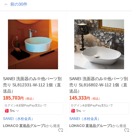
前の30件
SANEI 洗面器のみ※他パーツ別
SANEI 洗面器のみ※他パーツ別
売り SL812331-W-112 1個（直
売り SL816802-W-112 1個（直
送品）
送品）
185,703
145,333
円
円
（税込）
（税込）
ログイン&全額PayPay支払いで
ログイン&全額PayPay支払いで
5
5
%
%
SANEI（水栓金具）
SANEI（水栓金具）
LOHACO 直送品グループ1
から発送
LOHACO 直送品グループ1
から発送