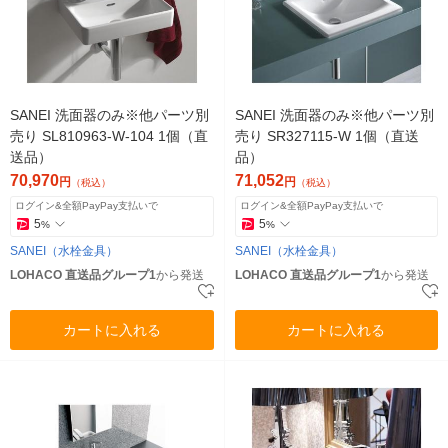
SANEI 洗面器のみ※他パーツ別
SANEI 洗面器のみ※他パーツ別
売り SL810963-W-104 1個（直
売り SR327115-W 1個（直送
送品）
品）
70,970
71,052
円
円
（税込）
（税込）
ログイン&全額PayPay支払いで
ログイン&全額PayPay支払いで
5
5
%
%
SANEI（水栓金具）
SANEI（水栓金具）
LOHACO 直送品グループ1
から発送
LOHACO 直送品グループ1
から発送
カートに入れる
カートに入れる