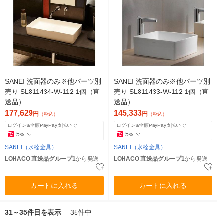
SANEI 洗面器のみ※他パーツ別
SANEI 洗面器のみ※他パーツ別
売り SL811434-W-112 1個（直
売り SL811433-W-112 1個（直
送品）
送品）
177,629
145,333
円
円
（税込）
（税込）
ログイン&全額PayPay支払いで
ログイン&全額PayPay支払いで
5
5
%
%
SANEI（水栓金具）
SANEI（水栓金具）
LOHACO 直送品グループ1
から発送
LOHACO 直送品グループ1
から発送
カートに入れる
カートに入れる
31～35件目を表示
35件中