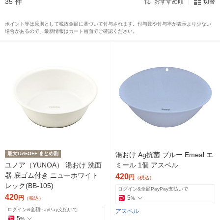
35
件
おすすめ順
切替
ポイント等は原則として税抜金額に基づいて付与されます。付与数や付与率が表示より少ない
場合があるので、最新情報はカート画面でご確認ください。
最大15%OFF まとめ割
湯おけ Ag抗菌 ブルー Emeal エ
ユノア（YUNOA） 湯おけ 洗面
ミール 1個 アスベル
器 底ゴム付き ニューホワイト
420
円
（税込）
レック(BB-105)
ログイン&全額PayPay支払いで
420
円
5
（税込）
%
ログイン&全額PayPay支払いで
アスベル
5
%