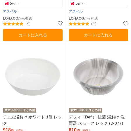
5
5
%
%
アスベル
アスベル
LOHACO
から発送
LOHACO
から発送
（4）
（4）
カートに入れる
カートに入れる
最大15%OFF まとめ割
最大15%OFF まとめ割
デニム湯おけ ホワイト 1個 レッ
デフィ（Defi） 抗菌 湯おけ 洗
ク
面器 スモーク レック (B-877)
918
610
円
円
（税込）
（税込）