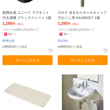
新輝合成 ユニード マグネット
ガオナ 水まわりホールキャップ
付き湯桶 ブラックストーン 1個
穴かくし用 GA-MG017 1個
1,280
1,290
円
円
（税込）
（税込）
ログイン&全額PayPay支払いで
ログイン&全額PayPay支払いで
5
5
%
%
新輝合成
GAONA
LOHACO
から発送
LOHACO
から発送
カートに入れる
カートに入れる