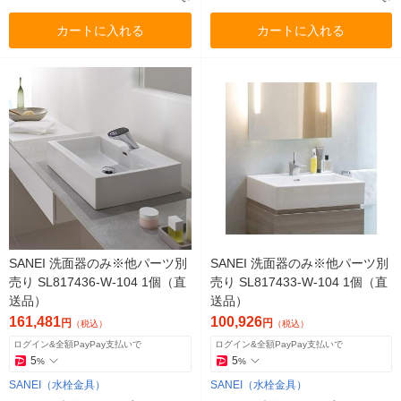
カートに入れる
カートに入れる
SANEI 洗面器のみ※他パーツ別
SANEI 洗面器のみ※他パーツ別
売り SL817436-W-104 1個（直
売り SL817433-W-104 1個（直
送品）
送品）
161,481
100,926
円
円
（税込）
（税込）
ログイン&全額PayPay支払いで
ログイン&全額PayPay支払いで
5
5
%
%
SANEI（水栓金具）
SANEI（水栓金具）