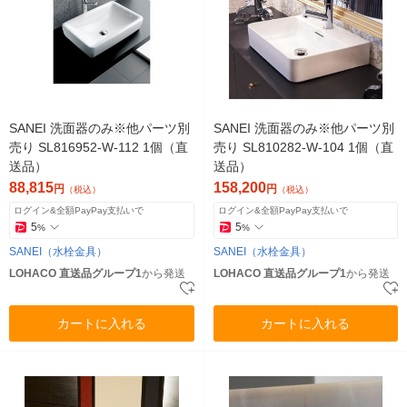
SANEI 洗面器のみ※他パーツ別
SANEI 洗面器のみ※他パーツ別
売り SL816952-W-112 1個（直
売り SL810282-W-104 1個（直
送品）
送品）
88,815
158,200
円
円
（税込）
（税込）
ログイン&全額PayPay支払いで
ログイン&全額PayPay支払いで
5
5
%
%
SANEI（水栓金具）
SANEI（水栓金具）
LOHACO 直送品グループ1
から発送
LOHACO 直送品グループ1
から発送
カートに入れる
カートに入れる