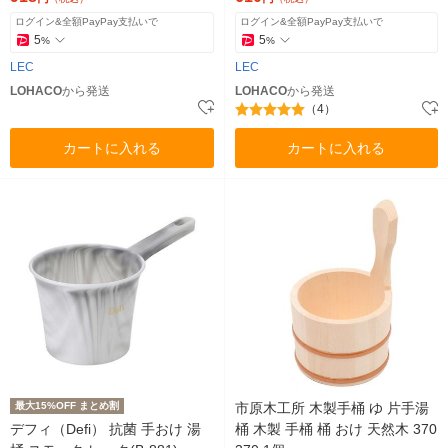
ログイン&全額PayPay支払いで
ログイン&全額PayPay支払いで
5
5
%
%
LEC
LEC
LOHACO
から発送
LOHACO
から発送
（4）
カートに入れる
カートに入れる
最大15%OFF まとめ割
市原木工所 木製手桶 ゆ 片手湯
デフィ（Defi） 抗菌 手おけ 湯
桶 木製 手桶 桶 おけ 天然木 370