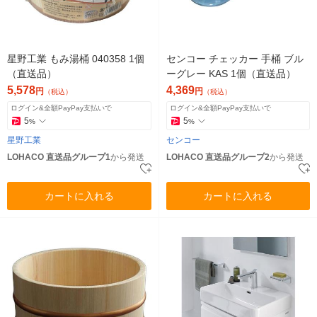
星野工業 もみ湯桶 040358 1個
センコー チェッカー 手桶 ブル
（直送品）
ーグレー KAS 1個（直送品）
5,578
4,369
円
円
（税込）
（税込）
ログイン&全額PayPay支払いで
ログイン&全額PayPay支払いで
5
5
%
%
星野工業
センコー
LOHACO 直送品グループ1
から発送
LOHACO 直送品グループ2
から発送
カートに入れる
カートに入れる