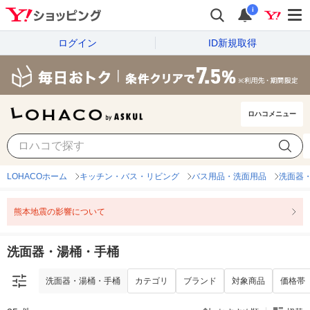
i
ログイン
ID新規取得
ロハコメニュー
洗面器・湯桶・手桶
カテゴリ
ブランド
対象商品
価格帯
LOHACOホーム
キッチン・バス・リビング
バス用品・洗面用品
洗面器
熊本地震の影響について
洗面器・湯桶・手桶
洗面器・湯桶・手桶
カテゴリ
ブランド
対象商品
価格帯