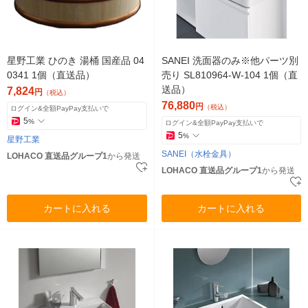
星野工業 ひのき 湯桶 国産品 04
SANEI 洗面器のみ※他パーツ別
0341 1個（直送品）
売り SL810964-W-104 1個（直
送品）
7,824
円
（税込）
76,880
円
（税込）
ログイン&全額PayPay支払いで
5
%
ログイン&全額PayPay支払いで
5
%
星野工業
SANEI（水栓金具）
LOHACO 直送品グループ1
から発送
LOHACO 直送品グループ1
から発送
カートに入れる
カートに入れる