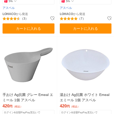
5
5
%
%
アスベル
アスベル
LOHACO
から発送
LOHACO
から発送
（3）
（7）
カートに入れる
カートに入れる
手おけ Ag抗菌 グレー Emeal エ
湯おけ Ag抗菌 ホワイト Emeal
ミール 1個 アスベル
エミール 1個 アスベル
420
420
円
円
（税込）
（税込）
ログイン&全額PayPay支払いで
ログイン&全額PayPay支払いで