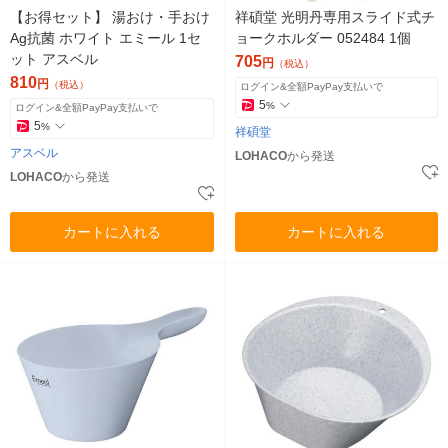
【お得セット】 湯おけ・手おけ
祥碩堂 光明丹専用スライド式チ
Ag抗菌 ホワイト エミール 1セ
ョークホルダー 052484 1個
ット アスベル
705
円
（税込）
810
円
（税込）
ログイン&全額PayPay支払いで
5
%
ログイン&全額PayPay支払いで
5
%
祥碩堂
アスベル
LOHACO
から発送
LOHACO
から発送
カートに入れる
カートに入れる