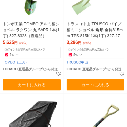
トンボ工業 TOMBO アルミ柄シ
トラスコ中山 TRUSCO パイプ
ョベル ラクワン 丸 SAPR 1本(1
柄ミニショベル 角形 全長815m
丁) 327-8328（直送品）
m TPS-815K 1本(1丁) 327-279
6（直送品）
5,625
3,296
円
円
（税込）
（税込）
ログイン&全額PayPay支払いで
ログイン&全額PayPay支払いで
5
5
%
%
TOMBO（工具）
TRUSCO中山
LOHACO 直送品グループ1
から発送
LOHACO 直送品グループ1
から発送
カートに入れる
カートに入れる