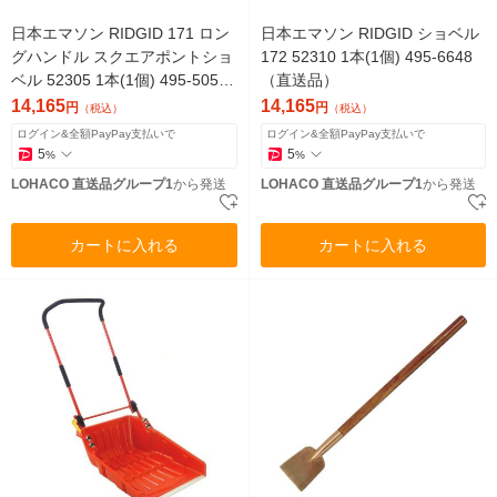
日本エマソン RIDGID 171 ロン
日本エマソン RIDGID ショベル
グハンドル スクエアポントショ
172 52310 1本(1個) 495-6648
ベル 52305 1本(1個) 495-5056
（直送品）
（直送品）
14,165
14,165
円
円
（税込）
（税込）
ログイン&全額PayPay支払いで
ログイン&全額PayPay支払いで
5
5
%
%
LOHACO 直送品グループ1
から発送
LOHACO 直送品グループ1
から発送
カートに入れる
カートに入れる