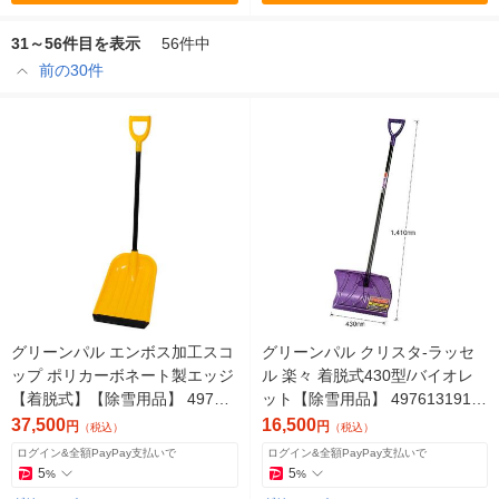
31～56件目を表示
56件中
前の30件
グリーンパル エンボス加工スコ
グリーンパル クリスタ-ラッセ
ップ ポリカーボネート製エッジ
ル 楽々 着脱式430型/バイオレ
【着脱式】【除雪用品】 49761
ット【除雪用品】 4976131910
31910876 1セット(20個)（直送
838 1セット(5個)（直送品）
37,500
16,500
円
円
（税込）
（税込）
品）
ログイン&全額PayPay支払いで
ログイン&全額PayPay支払いで
5
5
%
%