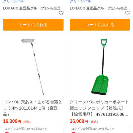
グリーンパル
グリーンパル
LOHACO 直送品グループ1
から発送
LOHACO 直送品グループ1
から発送
カートに入れる
カートに入れる
コンパル 穴あき・曲がる雪落と
グリーンパル ポリカーボネート
し 3.4m 10110144 1個（直送
製エッジ スコップ【着脱式】
品）
【除雪用品】 4976131910869
1セット(20個)（直送品）
16,309
36,000
円
円
（税込）
（税込）
ログイン&全額PayPay支払いで
ログイン&全額PayPay支払いで