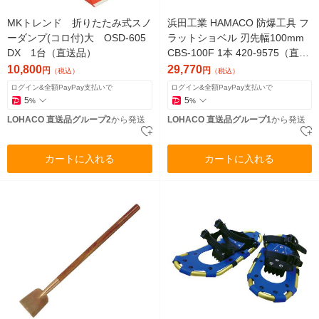
MKトレンド 折りたたみ式スノ
浜田工業 HAMACO 防爆工具 フ
ーダンプ(コロ付)大 OSD-605
ラットショベル 刃先幅100mm
DX 1台（直送品）
CBS-100F 1本 420-9575（直送
品）
10,800
29,770
円
円
（税込）
（税込）
ログイン&全額PayPay支払いで
ログイン&全額PayPay支払いで
5
5
%
%
LOHACO 直送品グループ2
から発送
LOHACO 直送品グループ1
から発送
カートに入れる
カートに入れる