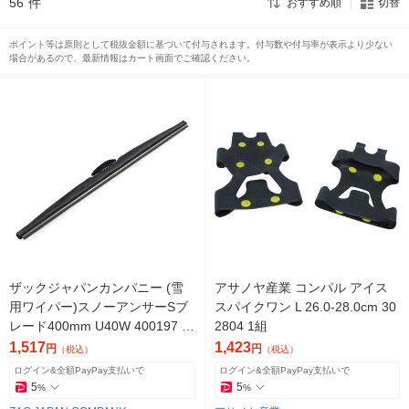
56
件
おすすめ順
切替
ポイント等は原則として税抜金額に基づいて付与されます。付与数や付与率が表示より少ない
場合があるので、最新情報はカート画面でご確認ください。
ザックジャパンカンパニー (雪
アサノヤ産業 コンパル アイス
用ワイパー)スノーアンサーSブ
スパイクワン L 26.0-28.0cm 30
レード400mm U40W 400197 1
2804 1組
本
1,517
1,423
円
円
（税込）
（税込）
ログイン&全額PayPay支払いで
ログイン&全額PayPay支払いで
5
5
%
%