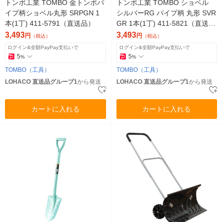
トンボ工業 TOMBO 金トンボパ
トンボ工業 TOMBO ショベル
イプ柄ショベル丸形 SRPGN 1
シルバーRG パイプ柄 丸形 SVR
本(1丁) 411-5791（直送品）
GR 1本(1丁) 411-5821（直送
品）
3,493
3,493
円
円
（税込）
（税込）
ログイン&全額PayPay支払いで
ログイン&全額PayPay支払いで
5
5
%
%
TOMBO（工具）
TOMBO（工具）
LOHACO 直送品グループ1
から発送
LOHACO 直送品グループ1
から発送
カートに入れる
カートに入れる