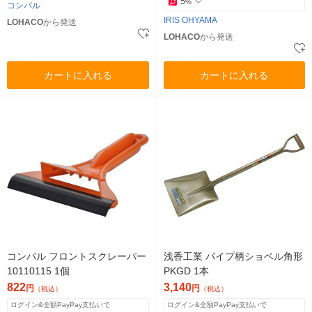
5
%
コンパル
IRIS OHYAMA
LOHACO
から発送
LOHACO
から発送
カートに入れる
カートに入れる
コンパル フロントスクレーパー
浅香工業 パイプ柄ショベル角形
10110115 1個
PKGD 1本
822
3,140
円
円
（税込）
（税込）
ログイン&全額PayPay支払いで
ログイン&全額PayPay支払いで