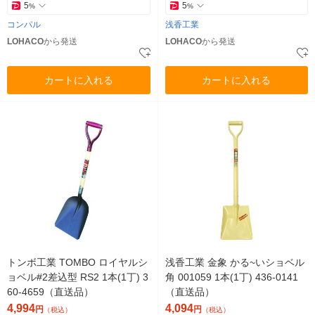
5
5
%
%
コンパル
浅香工業
LOHACO
から発送
LOHACO
から発送
カートに入れる
カートに入れる
トンボ工業 TOMBO ロイヤルシ
浅香工業 金象 かる~いショベル
ョベル#2差込型 RS2 1本(1丁) 3
角 001059 1本(1丁) 436-0141
60-4659（直送品）
（直送品）
4,994
4,094
円
円
（税込）
（税込）