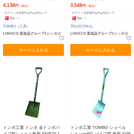
（直送品）
4,138
3,546
円
円
（税込）
（税込）
ログイン&全額PayPay支払いで
ログイン&全額PayPay支払いで
5
5
%
%
TOMBO（工具）
TRUSCO中山
LOHACO 直送品グループ1
から発送
LOHACO 直送品グループ1
から発送
カートに入れる
カートに入れる
トンボ工業 トンボ 金トンボパ
トンボ工業 TOMBO ショベル
イプ柄ショベル角形 SKPGN 1
シルバーRG パイプ柄 角形 SVR