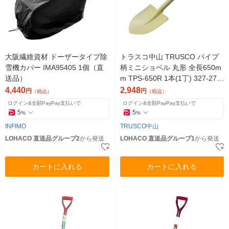
大阪繊維資材 ドーザータイプ除
トラスコ中山 TRUSCO パイプ
雪機カバー IMA95405 1個（直
柄ミニショベル 丸形 全長650m
送品）
m TPS-650R 1本(1丁) 327-274
5（直送品）
4,440
2,948
円
円
（税込）
（税込）
ログイン&全額PayPay支払いで
ログイン&全額PayPay支払いで
5
5
%
%
INFIMO
TRUSCO中山
LOHACO 直送品グループ2
から発送
LOHACO 直送品グループ1
から発送
カートに入れる
カートに入れる