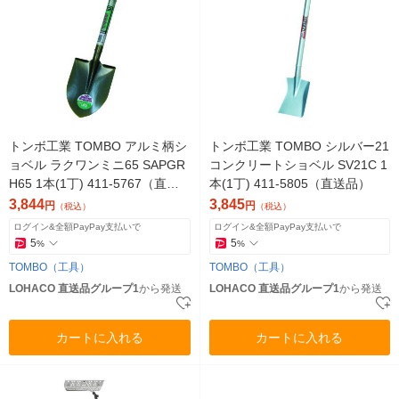
トンボ工業 TOMBO アルミ柄シ
トンボ工業 TOMBO シルバー21
ョベル ラクワンミニ65 SAPGR
コンクリートショベル SV21C 1
H65 1本(1丁) 411-5767（直送
本(1丁) 411-5805（直送品）
品）
3,844
3,845
円
円
（税込）
（税込）
ログイン&全額PayPay支払いで
ログイン&全額PayPay支払いで
5
5
%
%
TOMBO（工具）
TOMBO（工具）
LOHACO 直送品グループ1
から発送
LOHACO 直送品グループ1
から発送
カートに入れる
カートに入れる