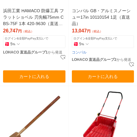
浜田工業 HAMACO 防爆工具 フ
コンパル GB・アルミスノーシ
ラットショベル 刃先幅75mm C
ュー17in 10110154 1足（直送
BS-75F 1本 420-9630（直送
品）
品）
26,747
13,047
円
円
（税込）
（税込）
ログイン&全額PayPay支払いで
ログイン&全額PayPay支払いで
5
5
%
%
LOHACO 直送品グループ1
から発送
コンパル
LOHACO 直送品グループ2
から発送
カートに入れる
カートに入れる