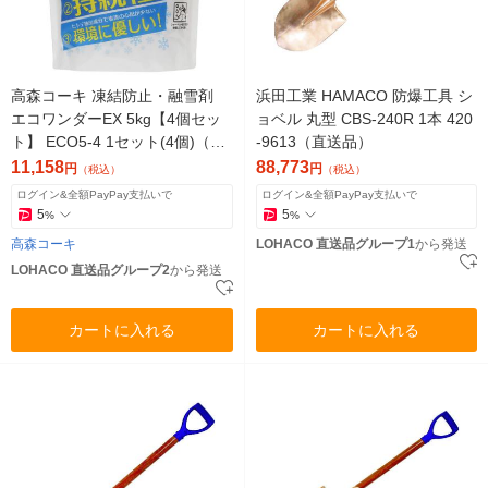
高森コーキ 凍結防止・融雪剤
浜田工業 HAMACO 防爆工具 シ
エコワンダーEX 5kg【4個セッ
ョベル 丸型 CBS-240R 1本 420
ト】 ECO5-4 1セット(4個)（直
-9613（直送品）
送品）
11,158
88,773
円
円
（税込）
（税込）
ログイン&全額PayPay支払いで
ログイン&全額PayPay支払いで
5
5
%
%
高森コーキ
LOHACO 直送品グループ1
から発送
LOHACO 直送品グループ2
から発送
カートに入れる
カートに入れる