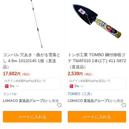
コンパル 穴あき・曲がる雪落と
トンボ工業 TOMBO 鋼付移植ゴ
し 4.8m 10110145 1個（直送
テ TMAT010 1本(1丁) 411-5872
品）
（直送品）
17,682
2,539
円
円
（税込）
（税込）
ログイン&全額PayPay支払いで
ログイン&全額PayPay支払いで
5
5
%
%
コンパル
TOMBO（工具）
LOHACO 直送品グループ2
から発送
LOHACO 直送品グループ1
から発送
カートに入れる
カートに入れる