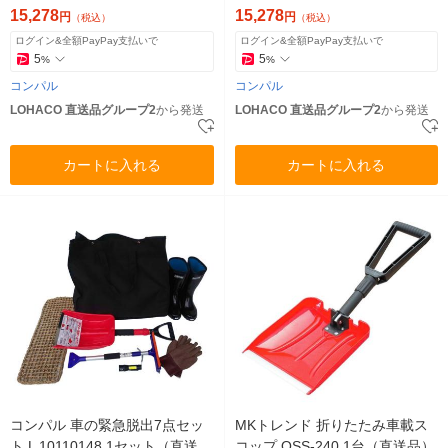
15,278
15,278
円
円
（税込）
（税込）
ログイン&全額PayPay支払いで
ログイン&全額PayPay支払いで
5
5
%
%
コンパル
コンパル
LOHACO 直送品グループ2
から発送
LOHACO 直送品グループ2
から発送
カートに入れる
カートに入れる
コンパル 車の緊急脱出7点セッ
MKトレンド 折りたたみ車載ス
ト L 10110148 1セット（直送
コップ OSS-240 1台（直送品）