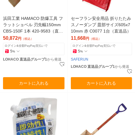
浜田工業 HAMACO 防爆工具 フ
セーフラン安全用品 折りたたみ
ラットショベル 刃先幅150mm
スノーダンプ 皿部サイズ605x7
CBS-150F 1本 420-9583（直送
10mm 赤 C0077 1台（直送品）
品）
50,872
11,668
円
円
（税込）
（税込）
ログイン&全額PayPay支払いで
ログイン&全額PayPay支払いで
5
5
%
%
LOHACO 直送品グループ1
から発送
SAFERUN
LOHACO 直送品グループ1
から発送
カートに入れる
カートに入れる