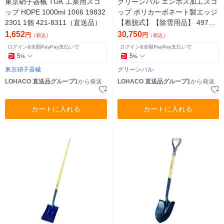
東京硝子器械 TGK 工業用スコ
グリーンパル エンボス加工スコ
ップ HDPE 1000ml 1066 19832
ップ ポリカーボネート製エッジ
2301 1個 421-8311（直送品）
【着脱式】【除雪用品】 49761
31910876 1セット(10個)（直送
1,652
30,750
円
円
（税込）
（税込）
品）
ログイン&全額PayPay支払いで
ログイン&全額PayPay支払いで
5
5
%
%
東京硝子器械
グリーンパル
LOHACO 直送品グループ1
から発送
LOHACO 直送品グループ1
から発送
カートに入れる
カートに入れる