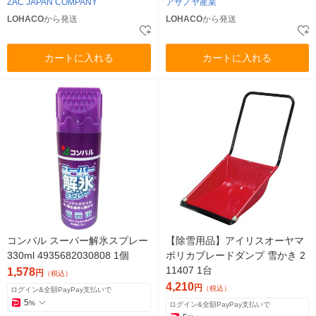
ZAC JAPAN COMPANY
アサノヤ産業
LOHACO
から発送
LOHACO
から発送
カートに入れる
カートに入れる
コンパル スーパー解氷スプレー
【除雪用品】アイリスオーヤマ
330ml 4935682030808 1個
ポリカブレードダンプ 雪かき 2
11407 1台
1,578
円
（税込）
4,210
円
（税込）
ログイン&全額PayPay支払いで
5
%
ログイン&全額PayPay支払いで