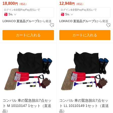
18,800
12,948
円
円
（税込）
（税込）
ログイン&全額PayPay支払いで
ログイン&全額PayPay支払いで
5
5
%
%
LOHACO 直送品グループ2
から発送
LOHACO 直送品グループ1
から発送
カートに入れる
カートに入れる
コンパル 車の緊急脱出7点セッ
コンパル 車の緊急脱出7点セッ
ト M 10110147 1セット（直送
ト LL 10110149 1セット（直送
品）
品）