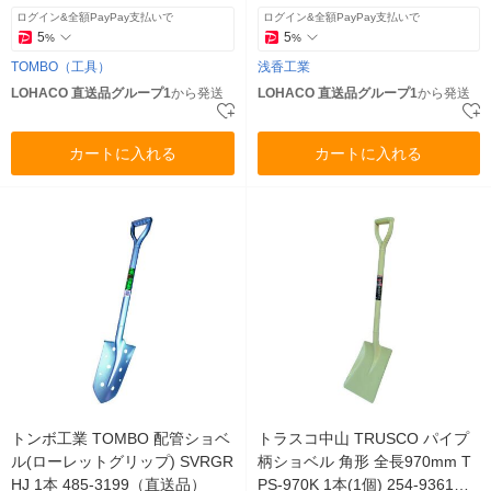
ログイン&全額PayPay支払いで
ログイン&全額PayPay支払いで
5
5
%
%
TOMBO（工具）
浅香工業
LOHACO 直送品グループ1
から発送
LOHACO 直送品グループ1
から発送
カートに入れる
カートに入れる
トンボ工業 TOMBO 配管ショベ
トラスコ中山 TRUSCO パイプ
ル(ローレットグリップ) SVRGR
柄ショベル 角形 全長970mm T
HJ 1本 485-3199（直送品）
PS-970K 1本(1個) 254-9361