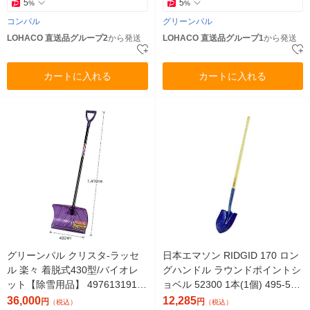
5
5
%
%
コンパル
グリーンパル
LOHACO 直送品グループ2
から発送
LOHACO 直送品グループ1
から発送
カートに入れる
カートに入れる
グリーンパル クリスタ-ラッセ
日本エマソン RIDGID 170 ロン
ル 楽々 着脱式430型/バイオレ
グハンドル ラウンドポイントシ
ット【除雪用品】 4976131910
ョベル 52300 1本(1個) 495-504
838 1セット(12個)（直送品）
8（直送品）
36,000
12,285
円
円
（税込）
（税込）