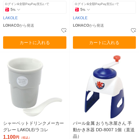
ログイン&全額PayPay支払いで
ログイン&全額PayPay支払いで
5
5
%
%
LAKOLE
LAKOLE
LOHACO
から発送
LOHACO
から発送
カートに入れる
カートに入れる
シャーベットドリンクメーカー
パール金属 おうち氷屋さん 手
グレー LAKOLE/ラコレ
動かき氷器 DD-8007 1個（直送
品）
1,100
円
（税込）