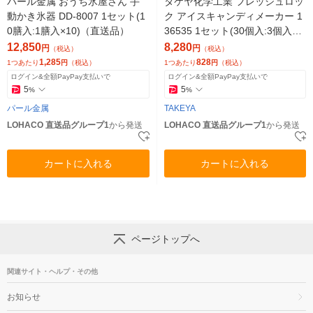
パール金属 おうち氷屋さん 手
タケヤ化学工業 フレッシュロッ
動かき氷器 DD-8007 1セット(1
ク アイスキャンディメーカー 1
0膳入:1膳入×10)（直送品）
36535 1セット(30個入:3個入×1
0)（直送品）
12,850
8,280
円
円
（税込）
（税込）
1,285
828
1つあたり
円
（税込）
1つあたり
円
（税込）
ログイン&全額PayPay支払いで
ログイン&全額PayPay支払いで
5
5
%
%
パール金属
TAKEYA
LOHACO 直送品グループ1
から発送
LOHACO 直送品グループ1
から発送
カートに入れる
カートに入れる
ページトップへ
関連サイト・ヘルプ・その他
お知らせ