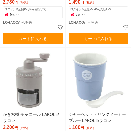
リバティーコーポレーション
リバティーコーポレーション
2,780
1,490
円
円
（税込）
（税込）
ログイン&全額PayPay支払いで
ログイン&全額PayPay支払いで
5
5
%
%
LOHACO
から発送
LOHACO
から発送
カートに入れる
カートに入れる
かき氷機 チャコール LAKOLE/
シャーベットドリンクメーカー
ラコレ
ブルー LAKOLE/ラコレ
2,200
1,100
円
円
（税込）
（税込）