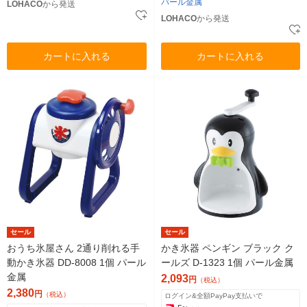
パール金属
LOHACO
から発送
LOHACO
から発送
カートに入れる
カートに入れる
セール
セール
おうち氷屋さん 2通り削れる手
かき氷器 ペンギン ブラック ク
動かき氷器 DD-8008 1個 パール
ールズ D-1323 1個 パール金属
金属
2,093
円
（税込）
2,380
円
（税込）
ログイン&全額PayPay支払いで