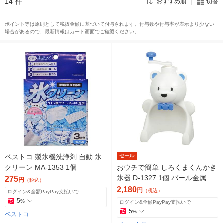
14
件
おすすめ順
切替
ポイント等は原則として税抜金額に基づいて付与されます。付与数や付与率が表示より少ない
場合があるので、最新情報はカート画面でご確認ください。
ベストコ 製氷機洗浄剤 自動 氷
セール
クリーン MA-1353 1個
おウチで簡単 しろくまくんかき
氷器 D-1327 1個 パール金属
275
円
（税込）
2,180
円
（税込）
ログイン&全額PayPay支払いで
5
%
ログイン&全額PayPay支払いで
5
%
ベストコ