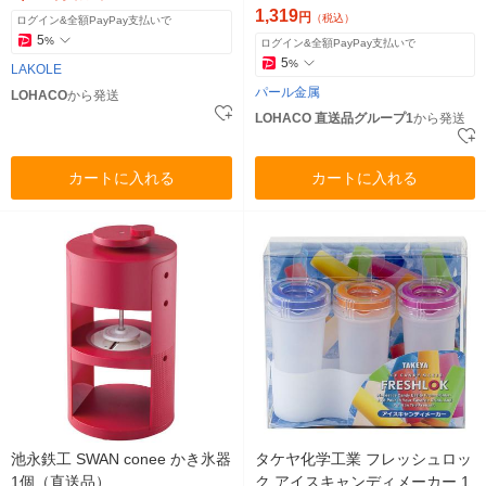
1,319
円
（税込）
ログイン&全額PayPay支払いで
5
%
ログイン&全額PayPay支払いで
5
%
LAKOLE
パール金属
LOHACO
から発送
LOHACO 直送品グループ1
から発送
カートに入れる
カートに入れる
池永鉄工 SWAN conee かき氷器
タケヤ化学工業 フレッシュロッ
1個（直送品）
ク アイスキャンディメーカー 1