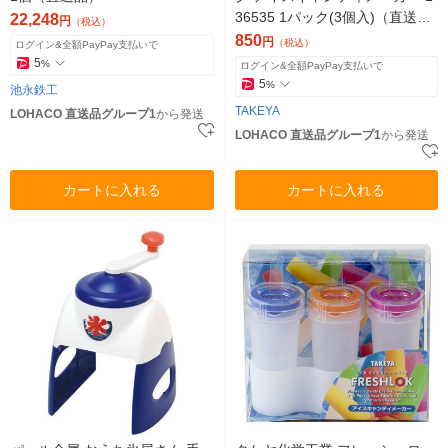
36535 1パック(3個入)（直送
22,248
円
（税込）
品）
850
円
（税込）
ログイン&全額PayPay支払いで
5
%
ログイン&全額PayPay支払いで
5
%
池永鉄工
TAKEYA
LOHACO 直送品グループ1
から発送
LOHACO 直送品グループ1
から発送
カートに入れる
カートに入れる