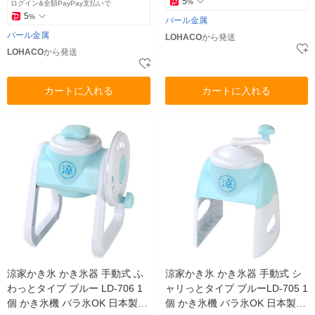
5
%
ログイン&全額PayPay支払いで
5
%
パール金属
パール金属
LOHACO
から発送
LOHACO
から発送
カートに入れる
カートに入れる
涼家かき氷 かき氷器 手動式 ふ
涼家かき氷 かき氷器 手動式 シ
わっとタイプ ブルー LD-706 1
ャリっとタイプ ブルーLD-705 1
個 かき氷機 バラ氷OK 日本製
個 かき氷機 バラ氷OK 日本製