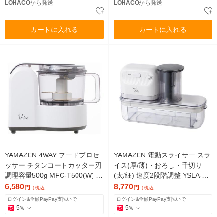
LOHACO
から発送
LOHACO
から発送
カートに入れる
カートに入れる
YAMAZEN 4WAY フードプロセ
YAMAZEN 電動スライサー スラ
ッサー チタンコートカッター刃
イス(厚/薄)・おろし・千切り
調理容量500g MFC-T500(W) 1
(太/細) 速度2段階調整 YSLA-Q4
台
5(W) 1台
6,580
8,770
円
円
（税込）
（税込）
ログイン&全額PayPay支払いで
ログイン&全額PayPay支払いで
5
5
%
%