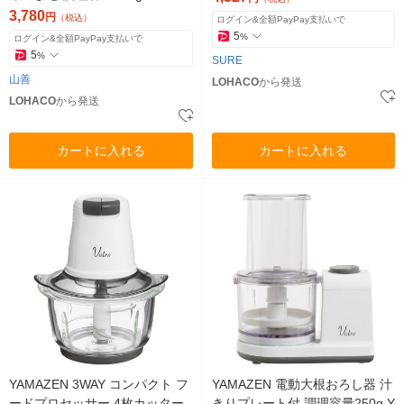
0(W) 1台
3,780
円
（税込）
ログイン&全額PayPay支払いで
5
%
ログイン&全額PayPay支払いで
5
%
SURE
山善
LOHACO
から発送
LOHACO
から発送
カートに入れる
カートに入れる
YAMAZEN 3WAY コンパクト フ
YAMAZEN 電動大根おろし器 汁
ードプロセッサー 4枚カッター
きりプレート付 調理容量250g Y