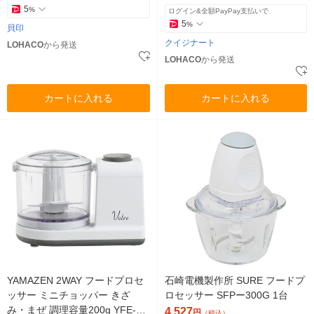
5
%
ログイン&全額PayPay支払いで
5
%
貝印
クイジナート
LOHACO
から発送
LOHACO
から発送
カートに入れる
カートに入れる
YAMAZEN 2WAY フードプロセ
石崎電機製作所 SURE フードプ
ッサー ミニチョッパー きざ
ロセッサー SFPー300G 1台
み・まぜ 調理容量200g YFE-20
4,527
円
（税込）