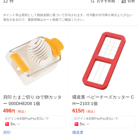
12
件
おすすめ順
切替
ポイント等は原則として税抜金額に基づいて付与されます。付与数や付与率が表示より少ない
場合があるので、最新情報はカート画面でご確認ください。
貝印 たまご切り ゆで卵カッタ
曙産業 ベビーチーズカッター C
ー 000DH8208 1個
Hー2103 1個
498
615
円
円
（税込）
（税込）
ログイン&全額PayPay支払いで
ログイン&全額PayPay支払いで
5
5
%
%
貝印
曙産業