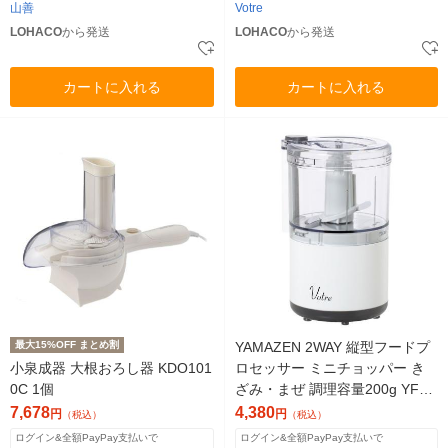
山善
Votre
LOHACO
から発送
LOHACO
から発送
カートに入れる
カートに入れる
最大15%OFF まとめ割
YAMAZEN 2WAY 縦型フードプ
小泉成器 大根おろし器 KDO101
ロセッサー ミニチョッパー き
0C 1個
ざみ・まぜ 調理容量200g YFD-
401(W) 1台
7,678
4,380
円
円
（税込）
（税込）
ログイン&全額PayPay支払いで
ログイン&全額PayPay支払いで