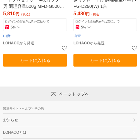
刃 調理容量500g MFD-G500
FG-D250(W) 1台
(W) 1台
5,810
5,480
円
円
（税込）
（税込）
ログイン&全額PayPay支払いで
ログイン&全額PayPay支払いで
5
5
%
%
山善
山善
LOHACO
から発送
LOHACO
から発送
カートに入れる
カートに入れる
ページトップへ
関連サイト・ヘルプ・その他
お知らせ
LOHACOとは