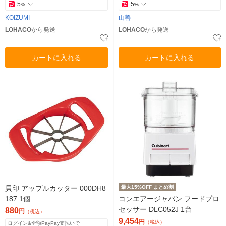
5
5
%
%
KOIZUMI
山善
LOHACO
から発送
LOHACO
から発送
カートに入れる
カートに入れる
貝印 アップルカッター 000DH8
最大15%OFF まとめ割
187 1個
コンエアージャパン フードプロ
セッサー DLC052J 1台
880
円
（税込）
9,454
円
（税込）
ログイン&全額PayPay支払いで