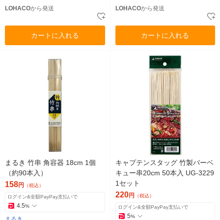
LOHACO
から発送
LOHACO
から発送
カートに入れる
カートに入れる
まるき 竹串 角容器 18cm 1個
キャプテンスタッグ 竹製バーベ
（約90本入）
キュー串20cm 50本入 UG-3229
1セット
158
円
（税込）
220
円
（税込）
ログイン&全額PayPay支払いで
4.5
%
ログイン&全額PayPay支払いで
5
%
まるき