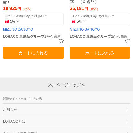
品）
本）（直送品）
18,925
25,181
円
円
（税込）
（税込）
ログイン&全額PayPay支払いで
ログイン&全額PayPay支払いで
5
5
%
%
MIZUNO SANGYO
MIZUNO SANGYO
LOHACO 直送品グループ1
から発送
LOHACO 直送品グループ1
から発送
カートに入れる
カートに入れる
ページトップへ
関連サイト・ヘルプ・その他
お知らせ
LOHACOとは