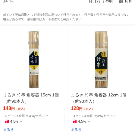
14
件
おすすめ順
切替
ポイント等は原則として税抜金額に基づいて付与されます。付与数や付与率が表示より少ない
場合があるので、最新情報はカート画面でご確認ください。
まるき 竹串 角容器 15cm 1個
まるき 竹串 角容器 12cm 1個
（約90本入）
（約90本入）
148
128
円
円
（税込）
（税込）
ログイン&全額PayPay支払いで
ログイン&全額PayPay支払いで
4.5
4.5
%
%
まるき
まるき