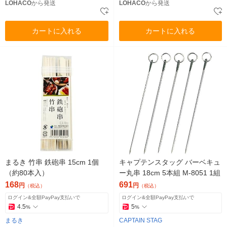
LOHACO
から発送
LOHACO
から発送
カートに入れる
カートに入れる
まるき 竹串 鉄砲串 15cm 1個
キャプテンスタッグ バーベキュ
（約80本入）
ー丸串 18cm 5本組 M-8051 1組
168
691
円
円
（税込）
（税込）
ログイン&全額PayPay支払いで
ログイン&全額PayPay支払いで
4.5
5
%
%
まるき
CAPTAIN STAG