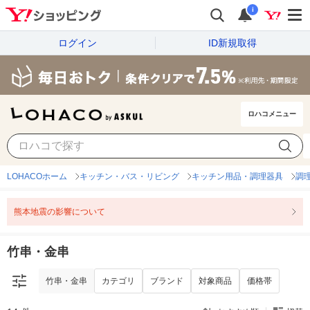
i
ログイン
ID新規取得
ロハコメニュー
竹串・金串
カテゴリ
ブランド
対象商品
価格帯
LOHACOホーム
キッチン・バス・リビング
キッチン用品・調理器具
調
熊本地震の影響について
竹串・金串
竹串・金串
カテゴリ
ブランド
対象商品
価格帯