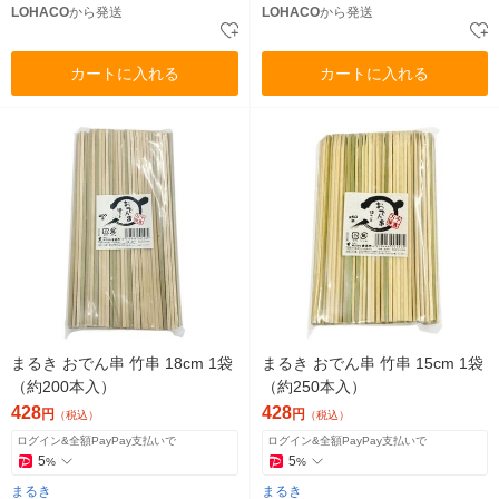
LOHACO
から発送
LOHACO
から発送
カートに入れる
カートに入れる
まるき おでん串 竹串 18cm 1袋
まるき おでん串 竹串 15cm 1袋
（約200本入）
（約250本入）
428
428
円
円
（税込）
（税込）
ログイン&全額PayPay支払いで
ログイン&全額PayPay支払いで
5
5
%
%
まるき
まるき