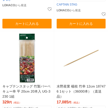
CAPTAIN STAG
LOHACO
から発送
LOHACO
から発送
カートに入れる
カートに入れる
キャプテンスタッグ 竹製バーベ
水野産業 楊枝 竹串 12cm 18747
キュー串 平 20cm 20本入 UG-3
6 1セット（36000本）（直送
230 1組
品）
329
17,085
円
円
（税込）
（税込）