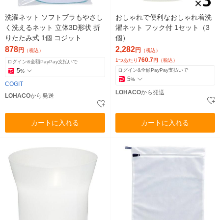
洗濯ネット ソフトブラもやさし
おしゃれで便利なおしゃれ着洗
く洗えるネット 立体3D形状 折
濯ネット フック付 1セット（3
りたたみ式 1個 コジット
個）
878
2,282
円
円
（税込）
（税込）
760.7
1つあたり
円
（税込）
ログイン&全額PayPay支払いで
5
ログイン&全額PayPay支払いで
%
5
%
COGIT
LOHACO
から発送
LOHACO
から発送
カートに入れる
カートに入れる