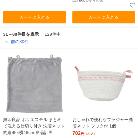
LOHACO
から発送
カートに入れる
カートに入れる
31～60件目を表示
129件中
前の30件
無印良品 ポリエステル まとめ
おしゃれで便利なブラジャー洗
て洗える仕切り付き 洗濯ネット
濯ネット フック付 1個
約縦48×横48cm 良品計画
702
円
（税込）