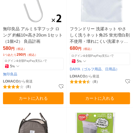
無印良品 アルミＳ字フック ロ
フランドリー 洗濯ネット やさ
ング 約幅10×高さ20cm 1セット
しく洗うネット角25 蛍光増白剤
（1個×2） 良品計画
不使用・壊れにくい洗濯ネット
専用ファスナー使用 1個 ダイヤ
580
680
円
円
（税込）
（税込）
290
1つあたり
円
（税込）
ログイン&全額PayPay支払いで
ログイン&全額PayPay支払いで
5
%
5
%
DAIYA（ゴルフ用品、日用品）
無印良品
LOHACO
から発送
LOHACO
から発送
（8）
（8）
カートに入れる
カートに入れる