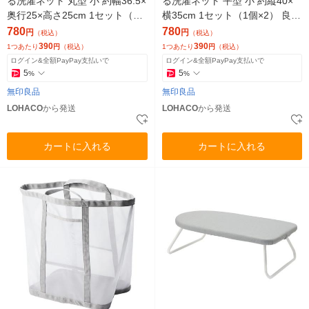
る洗濯ネット 丸型 小 約幅36.5×
る洗濯ネット 平型 小 約縦40×
奥行25×高さ25cm 1セット（1
横35cm 1セット（1個×2） 良品
個×2） 良品計画
計画
780
780
円
円
（税込）
（税込）
390
390
1つあたり
円
（税込）
1つあたり
円
（税込）
ログイン&全額PayPay支払いで
ログイン&全額PayPay支払いで
5
5
%
%
無印良品
無印良品
LOHACO
から発送
LOHACO
から発送
カートに入れる
カートに入れる