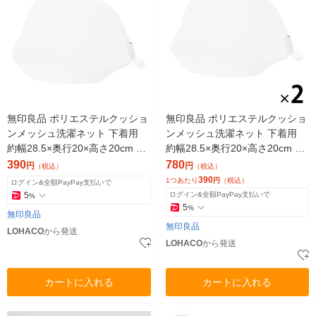
無印良品 ポリエステルクッショ
無印良品 ポリエステルクッショ
ンメッシュ洗濯ネット 下着用
ンメッシュ洗濯ネット 下着用
約幅28.5×奥行20×高さ20cm 良
約幅28.5×奥行20×高さ20cm 1
品計画
セット（1個×2） 良品計画
390
780
円
円
（税込）
（税込）
390
1つあたり
円
（税込）
ログイン&全額PayPay支払いで
5
ログイン&全額PayPay支払いで
%
5
%
無印良品
無印良品
LOHACO
から発送
LOHACO
から発送
カートに入れる
カートに入れる