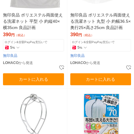
無印良品 ポリエステル両面使え
無印良品 ポリエステル両面使え
る洗濯ネット 平型 小 約縦40×
る洗濯ネット 丸型 小 約幅36.5×
横35cm 良品計画
奥行25×高さ25cm 良品計画
390
390
円
円
（税込）
（税込）
ログイン&全額PayPay支払いで
ログイン&全額PayPay支払いで
5
5
%
%
無印良品
無印良品
LOHACO
から発送
LOHACO
から発送
カートに入れる
カートに入れる