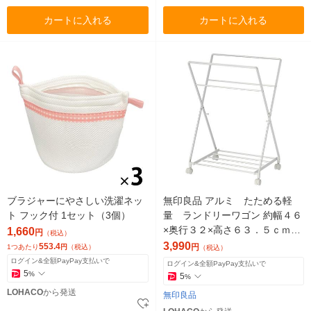
カートに入れる
カートに入れる
ブラジャーにやさしい洗濯ネッ
無印良品 アルミ たためる軽
ト フック付 1セット（3個）
量 ランドリーワゴン 約幅４６
×奥行３２×高さ６３．５ｃｍ
1,660
円
（税込）
（設置時） 良品計画
3,990
553.4
円
1つあたり
円
（税込）
（税込）
ログイン&全額PayPay支払いで
ログイン&全額PayPay支払いで
5
%
5
%
LOHACO
から発送
無印良品