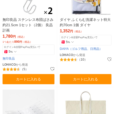
無印良品 ステンレス布団ばさみ
ダイヤ ふくらむ洗濯ネット特大
約21.5cm 1セット（2個） 良品
約70cm 1個 ダイヤ
計画
1,352
円
（税込）
1,780
円
（税込）
ログイン&全額PayPay支払いで
890
5
1つあたり
円
（税込）
%
ログイン&全額PayPay支払いで
DAIYA（ゴルフ用品、日用品）
5
%
LOHACO
から発送
無印良品
（10）
LOHACO
から発送
（5）
カートに入れる
カートに入れる