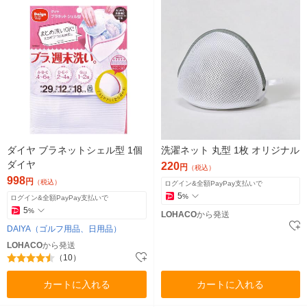
ダイヤ ブラネットシェル型 1個
洗濯ネット 丸型 1枚 オリジナル
ダイヤ
220
円
（税込）
998
円
（税込）
ログイン&全額PayPay支払いで
5
%
ログイン&全額PayPay支払いで
5
%
LOHACO
から発送
DAIYA（ゴルフ用品、日用品）
LOHACO
から発送
（10）
カートに入れる
カートに入れる