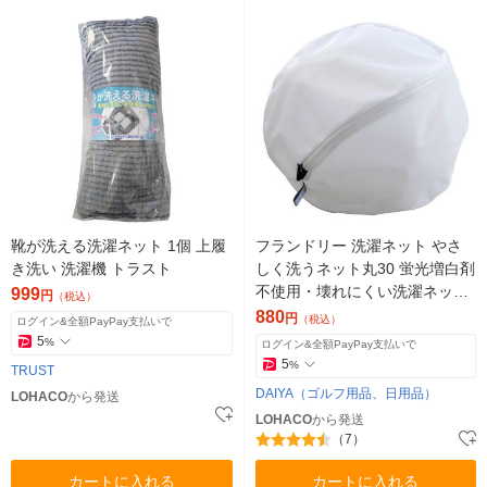
靴が洗える洗濯ネット 1個 上履
フランドリー 洗濯ネット やさ
き洗い 洗濯機 トラスト
しく洗うネット丸30 蛍光増白剤
不使用・壊れにくい洗濯ネット
999
円
（税込）
専用ファスナー使用 1個 ダイヤ
880
円
（税込）
ログイン&全額PayPay支払いで
5
%
ログイン&全額PayPay支払いで
5
%
TRUST
DAIYA（ゴルフ用品、日用品）
LOHACO
から発送
LOHACO
から発送
（7）
カートに入れる
カートに入れる