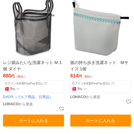
レジ袋みたいな洗濯ネット M 1
旅の持ち歩き洗濯ネット Mサ
個 ダイヤ
イズ 1個
880
614
円
円
（税込）
（税込）
ログイン&全額PayPay支払いで
ログイン&全額PayPay支払いで
5
5
%
%
DAIYA（ゴルフ用品、日用品）
LOHACO
から発送
LOHACO
から発送
カートに入れる
カートに入れる