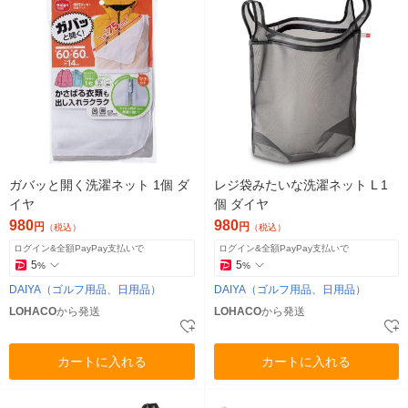
ガバッと開く洗濯ネット 1個 ダ
レジ袋みたいな洗濯ネット L 1
イヤ
個 ダイヤ
980
980
円
円
（税込）
（税込）
ログイン&全額PayPay支払いで
ログイン&全額PayPay支払いで
5
5
%
%
DAIYA（ゴルフ用品、日用品）
DAIYA（ゴルフ用品、日用品）
LOHACO
から発送
LOHACO
から発送
カートに入れる
カートに入れる