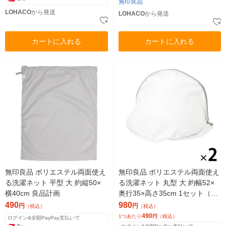
無印良品
LOHACO
から発送
LOHACO
から発送
カートに入れる
カートに入れる
無印良品 ポリエステル両面使え
無印良品 ポリエステル両面使え
る洗濯ネット 平型 大 約縦50×
る洗濯ネット 丸型 大 約幅52×
横40cm 良品計画
奥行35×高さ35cm 1セット（1
個×2） 良品計画
490
980
円
円
（税込）
（税込）
490
1つあたり
円
（税込）
ログイン&全額PayPay支払いで