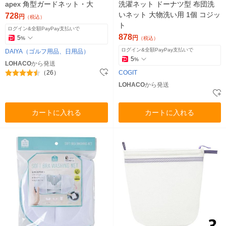
apex 角型ガードネット・大
洗濯ネット ドーナツ型 布団洗
いネット 大物洗い用 1個 コジッ
728
円
（税込）
ト
ログイン&全額PayPay支払いで
878
5
円
%
（税込）
ログイン&全額PayPay支払いで
DAIYA（ゴルフ用品、日用品）
5
%
LOHACO
から発送
（26）
COGIT
LOHACO
から発送
カートに入れる
カートに入れる