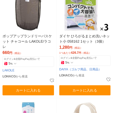
ポップアップランドリーバスケ
ダイヤ ひろがるまとめ洗いネッ
ット チャコール LAKOLE/ラコ
ト小 058162 1セット（3個）
レ
1,280
円
（税込）
660
426.7
円
1つあたり
円
（税込）
（税込）
ログイン&全額PayPay支払いで
ログイン&全額PayPay支払いで
5
%
5
%
DAIYA（ゴルフ用品、日用品）
LAKOLE
LOHACO
から発送
LOHACO
から発送
カートに入れる
カートに入れる