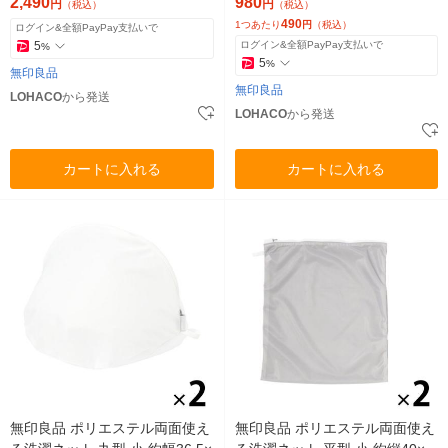
2,490
980
円
円
（税込）
（税込）
490
1つあたり
円
（税込）
ログイン&全額PayPay支払いで
5
ログイン&全額PayPay支払いで
%
5
%
無印良品
無印良品
LOHACO
から発送
LOHACO
から発送
カートに入れる
カートに入れる
無印良品 ポリエステル両面使え
無印良品 ポリエステル両面使え