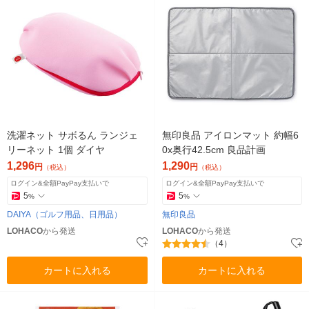
洗濯ネット サボるん ランジェ
無印良品 アイロンマット 約幅6
リーネット 1個 ダイヤ
0x奥行42.5cm 良品計画
1,296
1,290
円
円
（税込）
（税込）
ログイン&全額PayPay支払いで
ログイン&全額PayPay支払いで
5
5
%
%
DAIYA（ゴルフ用品、日用品）
無印良品
LOHACO
から発送
LOHACO
から発送
（4）
カートに入れる
カートに入れる