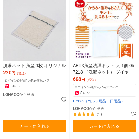
洗濯ネット 角型 1枚 オリジナル
APEX角型洗濯ネット 大 1個 05
7218 （洗濯ネット） ダイヤ
220
円
（税込）
698
円
（税込）
ログイン&全額PayPay支払いで
5
%
ログイン&全額PayPay支払いで
5
%
LOHACO
から発送
DAIYA（ゴルフ用品、日用品）
LOHACO
から発送
（9）
カートに入れる
カートに入れる