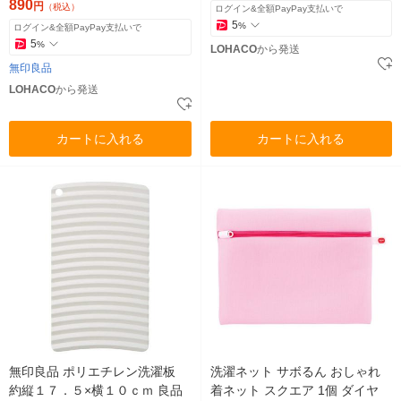
890
円
（税込）
ログイン&全額PayPay支払いで
5
%
ログイン&全額PayPay支払いで
5
%
LOHACO
から発送
無印良品
LOHACO
から発送
カートに入れる
カートに入れる
無印良品 ポリエチレン洗濯板
洗濯ネット サボるん おしゃれ
約縦１７．５×横１０ｃｍ 良品
着ネット スクエア 1個 ダイヤ