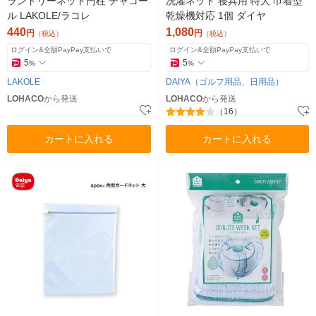
ランドリーネット円柱 チャコー
洗濯ネット 寝具用 特大 巾着型
ル LAKOLE/ラコレ
乾燥機対応 1個 ダイヤ
440
1,080
円
円
（税込）
（税込）
ログイン&全額PayPay支払いで
ログイン&全額PayPay支払いで
5
5
%
%
LAKOLE
DAIYA（ゴルフ用品、日用品）
LOHACO
から発送
LOHACO
から発送
（16）
カートに入れる
カートに入れる