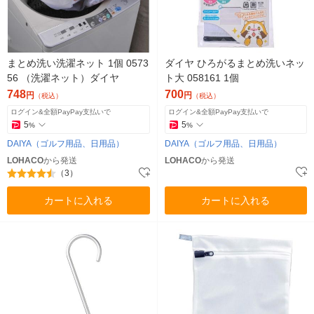
まとめ洗い洗濯ネット 1個 0573
ダイヤ ひろがるまとめ洗いネッ
56 （洗濯ネット）ダイヤ
ト大 058161 1個
748
700
円
円
（税込）
（税込）
ログイン&全額PayPay支払いで
ログイン&全額PayPay支払いで
5
5
%
%
DAIYA（ゴルフ用品、日用品）
DAIYA（ゴルフ用品、日用品）
LOHACO
から発送
LOHACO
から発送
（3）
カートに入れる
カートに入れる