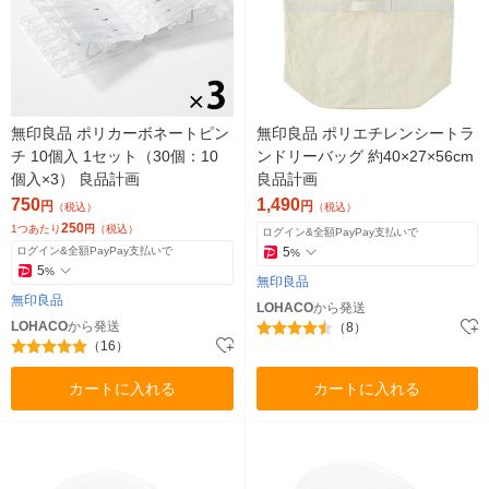
無印良品 ポリカーボネートピン
無印良品 ポリエチレンシートラ
チ 10個入 1セット（30個：10
ンドリーバッグ 約40×27×56cm
個入×3） 良品計画
良品計画
750
1,490
円
円
（税込）
（税込）
250
1つあたり
円
（税込）
ログイン&全額PayPay支払いで
ログイン&全額PayPay支払いで
5
%
5
%
無印良品
無印良品
LOHACO
から発送
LOHACO
から発送
（8）
（16）
カートに入れる
カートに入れる