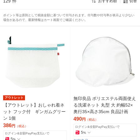
129
件
おすすめ順
切替
ポイント等は原則として税抜金額に基づいて付与されます。付与数や付与率が表示より少ない
場合があるので、最新情報はカート画面でご確認ください。
アウトレット
無印良品 ポリエステル両面使え
【アウトレット】おしゃれ着ネ
る洗濯ネット 丸型 大 約幅52×
ット フック付 ギンガムグリー
奥行35×高さ35cm 良品計画
ン 1個
490
円
（税込）
386
円
（税込）
ログイン&全額PayPay支払いで
5
%
ログイン&全額PayPay支払いで
5
%