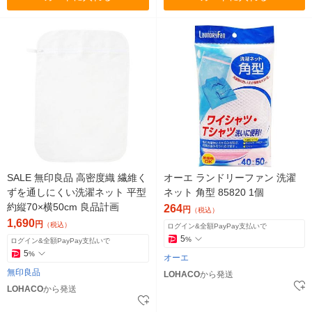
SALE 無印良品 高密度織 繊維く
オーエ ランドリーファン 洗濯
ずを通しにくい洗濯ネット 平型
ネット 角型 85820 1個
約縦70×横50cm 良品計画
264
円
（税込）
1,690
円
（税込）
ログイン&全額PayPay支払いで
5
%
ログイン&全額PayPay支払いで
5
%
オーエ
無印良品
LOHACO
から発送
LOHACO
から発送