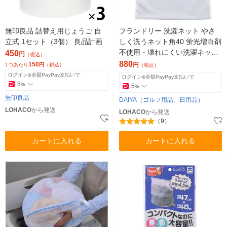
無印良品 詰替え用じょうご 自
フランドリー 洗濯ネット やさ
立式 1セット（3個） 良品計画
しく洗うネット角40 蛍光増白剤
不使用・壊れにくい洗濯ネット
450
円
（税込）
専用ファスナー使用 1個 ダイヤ
880
150
円
1つあたり
円
（税込）
（税込）
ログイン&全額PayPay支払いで
ログイン&全額PayPay支払いで
5
%
5
%
無印良品
DAIYA（ゴルフ用品、日用品）
LOHACO
から発送
LOHACO
から発送
（9）
カートに入れる
カートに入れる