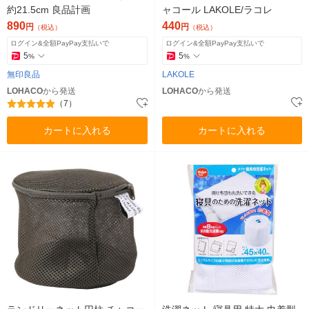
約21.5cm 良品計画
ャコール LAKOLE/ラコレ
890
440
円
円
（税込）
（税込）
ログイン&全額PayPay支払いで
ログイン&全額PayPay支払いで
5
5
%
%
無印良品
LAKOLE
LOHACO
から発送
LOHACO
から発送
（7）
カートに入れる
カートに入れる