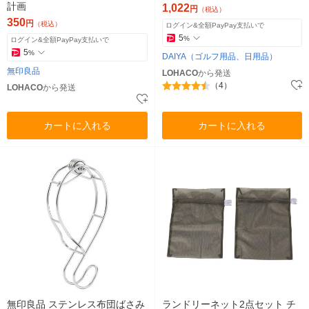
計画
1,022
円
（税込）
350
円
（税込）
ログイン&全額PayPay支払いで
5
%
ログイン&全額PayPay支払いで
5
%
DAIYA（ゴルフ用品、日用品）
無印良品
LOHACO
から発送
（4）
LOHACO
から発送
カートに入れる
カートに入れる
無印良品 ステンレス布団ばさみ
ランドリーネット2点セット チ