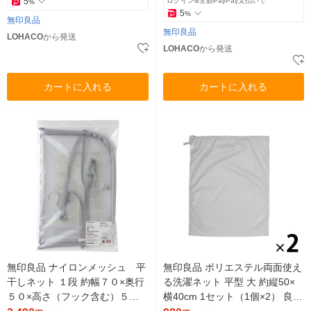
5
ログイン&全額PayPay支払いで
%
5
%
無印良品
無印良品
LOHACO
から発送
LOHACO
から発送
カートに入れる
カートに入れる
無印良品 ナイロンメッシュ 平
無印良品 ポリエステル両面使え
干しネット １段 約幅７０×奥行
る洗濯ネット 平型 大 約縦50×
５０×高さ（フック含む）５
横40cm 1セット（1個×2） 良品
６．５ｃｍ 良品計画
計画