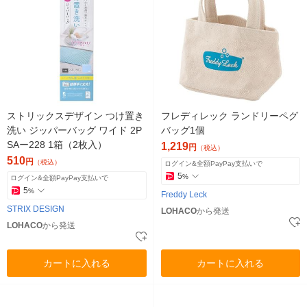
ストリックスデザイン つけ置き
フレディレック ランドリーペグ
洗い ジッパーバッグ ワイド 2P
バッグ1個
SAー228 1箱（2枚入）
1,219
円
（税込）
510
円
（税込）
ログイン&全額PayPay支払いで
5
%
ログイン&全額PayPay支払いで
5
%
Freddy Leck
STRIX DESIGN
LOHACO
から発送
LOHACO
から発送
カートに入れる
カートに入れる