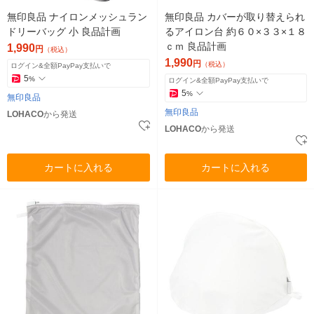
無印良品 ナイロンメッシュラン
無印良品 カバーが取り替えられ
ドリーバッグ 小 良品計画
るアイロン台 約６０×３３×１８
ｃｍ 良品計画
1,990
円
（税込）
1,990
円
（税込）
ログイン&全額PayPay支払いで
5
%
ログイン&全額PayPay支払いで
5
%
無印良品
無印良品
LOHACO
から発送
LOHACO
から発送
カートに入れる
カートに入れる