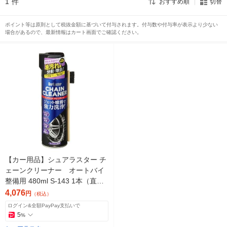
1
件
おすすめ順
切替
ポイント等は原則として税抜金額に基づいて付与されます。付与数や付与率が表示より少ない
場合があるので、最新情報はカート画面でご確認ください。
【カー用品】シュアラスター チ
ェーンクリーナー オートバイ
整備用 480ml S-143 1本（直送
品）
4,076
円
（税込）
ログイン&全額PayPay支払いで
5
%