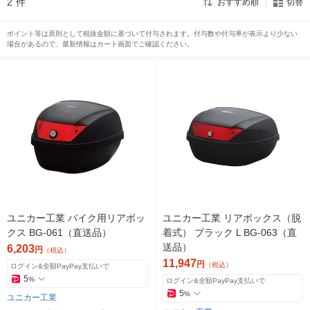
2
件
おすすめ順
切替
ポイント等は原則として税抜金額に基づいて付与されます。付与数や付与率が表示より少ない
場合があるので、最新情報はカート画面でご確認ください。
ユニカー工業 バイク用リアボッ
ユニカー工業 リアボックス（脱
クス BG-061（直送品）
着式） ブラック L BG-063（直
送品）
6,203
円
（税込）
11,947
円
（税込）
ログイン&全額PayPay支払いで
5
%
ログイン&全額PayPay支払いで
5
%
ユニカー工業