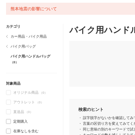
熊本地震の影響について
カテゴリ
バイク用ハンド
カー用品・バイク用品
バイク用バッグ
バイク用ハンドルバッグ
（0）
対象商品
オリジナル商品
（0）
アウトレット
（0）
検索のヒント
直送品
（0）
誤字脱字がないかを確認してみ
定期購入
言葉の区切り方を変えてみてくだ
同じ意味の別のキーワードで試
在庫なしを含む