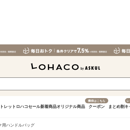
獲得はこちら
レ
トレット
ロハコセール
新着商品
オリジナル商品
クーポン
まとめ割
キ
ク用ハンドルバッグ